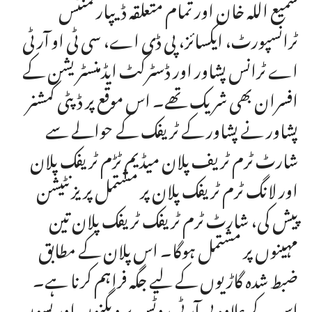
سمیع اللہ خان اور تمام متعلقہ ڈیپارٹمنٹس
ٹرانسپورٹ، ایکسائز، پی ڈی اے، سی ٹی او آر ٹی
اے ٹرانس پشاور اور ڈسٹرکٹ ایڈمنسٹریشن کے
افسران بھی شریک تھے۔ اس موقع پر ڈپٹی کمشنر
پشاور نے پشاور کے ٹریفک کے حوالے سے
شارٹ ٹرم ٹریف پلان میڈیم ٹڑم ٹریفک پلان
اور لانگ ٹرم ٹریفک پلان پر مشتمل پریزنٹیشن
پیش کی، شارٹ ٹرم ٹریفک ٹریفک پلان تین
مہینوں پر مشتمل ہوگا۔ اس پلان کے مطابق
ضبط شدہ گاڑیوں کے لیے جگہ فراہم کرنا ہے۔
اس کے علاوہ بی آر ٹی روٹس پر ویگنوں اور بسوں