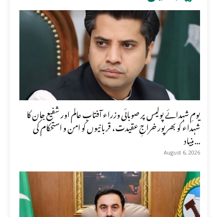
یومِ شہدائے پولیس پر صوبائی وزراء آفتاب عالم اور شفیع جان کا
شہداء کو بھرپور خراجِ عقیدت، قربانیوں کو امن و استحکام کی
بنیاد...
August 6, 2026