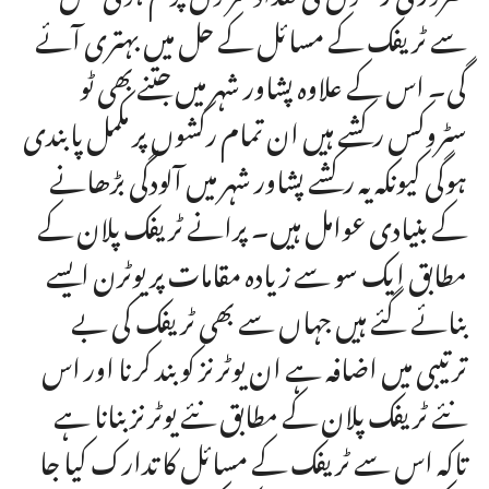
سے ٹریفک کے مسائل کے حل میں بہتری آئے
گی۔ اس کے علاوہ پشاور شہر میں جتنے بھی ٹو
سٹروکس رکشے ہیں ان تمام رکشوں پر مکمل پابندی
ہوگی کیونکہ یہ رکشے پشاور شہر میں آلودگی بڑھانے
کے بنیادی عوامل ہیں۔ پرانے ٹریفک پلان کے
مطابق ایک سو سے زیادہ مقامات پر یوٹرن ایسے
بنائے گئے ہیں جہاں سے بھی ٹریفک کی بے
ترتیبی میں اضافہ ہے ان یوٹرنز کو بند کرنا اور اس
نئے ٹریفک پلان کے مطابق نئے یوٹرنز بنانا ہے
تاکہ اس سے ٹریفک کے مسائل کا تدارک کیا جا