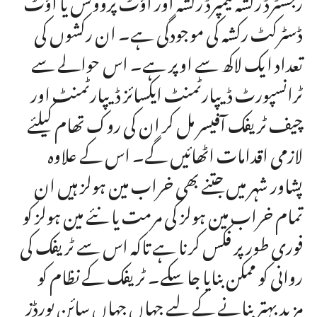
ڈسٹرکٹ رکشہ کی موجودگی ہے۔ ان رکشوں کی
تعداد ایک لاکھ سے اوپر ہے۔ اس حوالے سے
ٹرانسپورٹ ڈیپارٹمنٹ ایکسائز ڈیپارٹمنٹ اور
چیف ٹریفک آفیسر مل کر ان کی روک تھام کیلئے
لازمی اقدامات اٹھائیں گے۔ اس کے علاوہ
پشاور شہر میں جتنے بھی خراب مین ہولز ہیں ان
تمام خراب مین ہولز کی مرمت یا نئے مین ہولز کو
فوری طور پر فکس کرنا ہے تاکہ اس سے ٹریفک کی
روانی کو ممکن بنایا جا سکے۔ ٹریفک کے نظام کو
مزید بہتر بنانے کے لیے جہاں جہاں سائن بورڈز