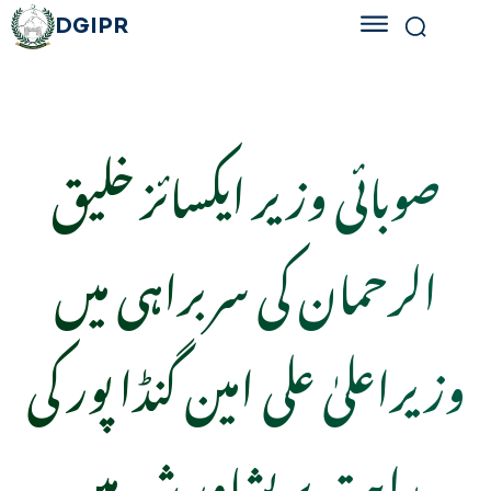
DGIPR
صوبائی وزیر ایکسائز خلیق
الرحمان کی سربراہی میں
وزیراعلیٰ علی امین گنڈا پور کی
ہدایت پر پشاور شہر میں