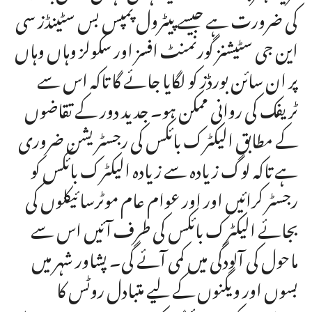
کی ضرورت ہے جیسے پیٹرول پمپس بس سٹینڈز سی
این جی سٹیشنز گورنمنٹ افسز اور سکولز وہاں وہاں
پر ان سائن بورڈز کو لگایا جائے گا تاکہ اس سے
ٹریفک کی روانی ممکن ہو۔ جدید دور کے تقاضوں
کے مطابق الیکٹرک بائکس کی رجسٹریشن ضروری
ہے تاکہ لوگ زیادہ سے زیادہ الیکٹرک بائکس کو
رجسٹر کرائیں اور اور عوام عام موٹرسائیکلوں کی
بجائے الیکٹرک بائکس کی طرف آئیں اس سے
ماحول کی آلودگی میں کمی آئے گی۔ پشاور شہر میں
بسوں اور ویگنوں کے لیے متبادل روٹس کا