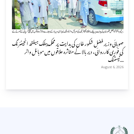
صوبائی وزیر فضل شکور خان کی ہدایت پر محکمہ پبلک ہیلتھ انجینئرنگ
کی فوری کارروائی، دیر بالا کے متاثرہ علاقوں میں موبائل واٹر
ٹیسٹنگ...
August 6, 2026