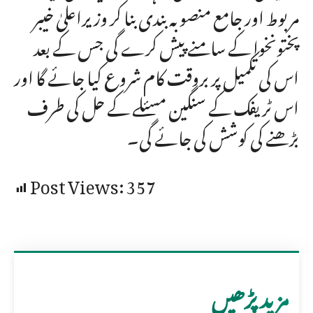
مربوط اور جامع منصوبہ بندی بنا کر وزیراعلیٰ خیبر
پختونخوا کے سامنے پیش کرے گی جس کے بعد
اس کی تکمیل پر بروقت کام شروع کیا جائے گا اور
اس ٹریفک کے سنگین مسئلے کے حل کی طرف
بڑھنے کی کوشش کی جائے گی۔
Post Views:
357
مزید پڑھیں