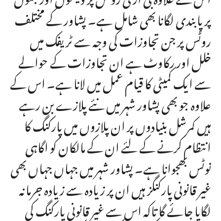
پر پابندی لگانا بھی شامل ہے۔ پشاور کے مختلف
روٹس پر جن تجاوزات کی وجہ سے ٹریفک میں
خلل اور رکاوٹ ہے ان تجاوزات کے حوالے
سے ایک کمیٹی کا قیام عمل میں لانا ہے۔ اس کے
علاوہ جو بھی پشاور شہر میں نئے پلازے بن رہے
ہیں کمرشل بنیادوں پر ان پلازوں میں پارکنگ کا
انتظام کرنے کے لئے ان کے مالکان کو اگاہی
نوٹس بھجوانا ہے۔ پشاور شہر میں جہاں جہاں بھی
غیر قانونی پارکنگز ہیں ان پر زیادہ سے زیادہ جرمانہ
لگایا جائے گا تاکہ اس سے غیر قانونی پارکنگ کی