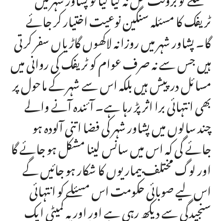
ٹریفک کا مسئلہ سنگین نوعیت اختیار کر جائے
گا۔ پشاور شہر میں روزانہ لاکھوں گاڑیاں سفر کرتی
ہیں جس سے نہ صرف عوام کو ٹریفک کی روانی میں
مسائل درپیش ہیں بلکہ اس سے شہر کے ماحول پر
بھی انتہائی برا اثر پڑ رہا ہے۔ آئندہ آنے والے
چند سالوں میں پشاور شہر کی فضا اتنی آلودہ ہو
جائے گی کہ اس میں سانس لینا مشکل ہو جائے گا
اور لوگ مختلف بیماریوں کا شکار ہو جائیں گے
اس لیے صوبائی حکومت اس مسئلے کو انتہائی
سنجیدگی سے دیکھ رہی ہے اور اور یہ کمیٹی ایک