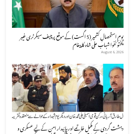
یومِ استحصالِ کشمیر (5 اگست) کے موقع پرچیف سیکرٹری خیبر
پختونخوا شہاب علی شاہ کا پیغام
August 6, 2026
دہشت گردی کے مکمل خاتمے اور پائیدار امن کے لیے عسکری و