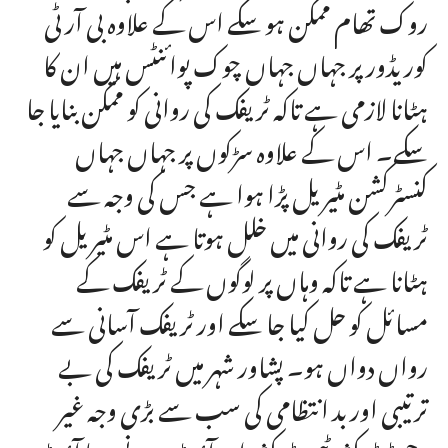
روک تھام ممکن ہو سکے اس کے علاوہ بی آر ٹی
کوریڈور پر جہاں جہاں چوک پوائنٹس ہیں ان کا
ہٹانا لازمی ہے تاکہ ٹریفک کی روانی کو ممکن بنایا جا
سکے۔ اس کے علاوہ سڑکوں پر جہاں جہاں
کنسٹرکشن مٹیریل پڑا ہوا ہے جس کی وجہ سے
ٹریفک کی روانی میں خلل ہوتا ہے اس مٹیریل کو
ہٹانا ہے تاکہ وہاں پر لوگوں کے ٹریفک کے
مسائل کو حل کیا جا سکے اور ٹریفک آسانی سے
رواں دواں ہو۔ پشاور شہر میں ٹریفک کی بے
ترتیبی اور بد انتظامی کی سب سے بڑی وجہ غیر
رجسٹرڈ رکشہ ٹیمپرڈ رکشہ اور آؤٹ پروونس یا آؤٹ