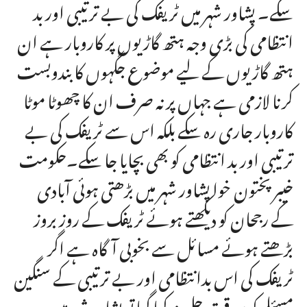
سکے۔ پشاور شہر میں ٹریفک کی بے ترتیبی اور بد
انتظامی کی بڑی وجہ ہتھ گاڑیوں پر کاروبار ہے ان
ہتھ گاڑیوں کے لیے موضوع جگہوں کا بندوبست
کرنا لازمی ہے جہاں پر نہ صرف ان کا چھوٹا موٹا
کاروبار جاری رہ سکے بلکہ اس سے ٹریفک کی بے
ترتیبی اور بد انتظامی کو بھی بچایا جا سکے۔حکومت
خیبر پختون خوا پشاور شہر میں بڑھتی ہوئی آبادی
کے رجحان کو دیکھتے ہوئے ٹریفک کے روز بروز
بڑھتے ہوئے مسائل سے بخوبی آگاہ ہے اگر
ٹریفک کی اس بدانتظامی اور بے ترتیبی کے سنگین
مسئلے کو بروقت حل نہ کیا گیا تو پشاور شہر میں