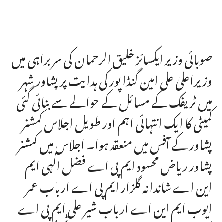
صوبائی وزیر ایکسائز خلیق الرحمان کی سربراہی میں
وزیراعلیٰ علی امین گنڈا پور کی ہدایت پر پشاور شہر
میں ٹریفک کے مسائل کے حوالے سے بنائی گئی
کمیٹی کا ایک انتہائی اہم اور طویل اجلاس کمشنر
پشاور کے آفس میں منعقد ہوا۔ اجلاس میں کمشنر
پشاور ریاض محسود ایم پی اے فضل الٰہی ایم
این اے شاندانہ گلزار ایم پی اے ارباب عمر
ایوب ایم این اے ارباب شیر علی ایم پی اے