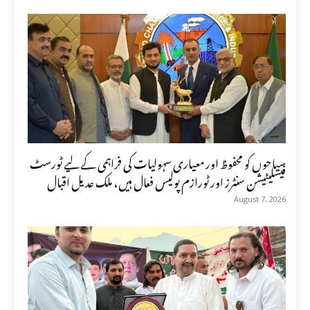
سیاحوں کو محفوظ اور معیاری سہولیات کی فراہمی کے لیے ٹورسٹ
فیسلیٹیشن سنٹرز اور ٹورازم پولیس فعال ہیں، ملک عدیل اقبال
August 7, 2026