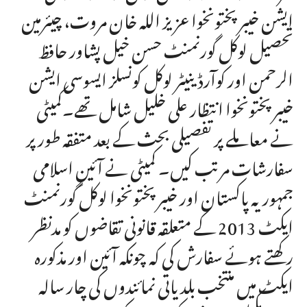
ایشن خیبر پختونخوا عزیز اللہ خان مروت، چیئرمین
تحصیل لوکل گورنمنٹ حسن خیل پشاور حافظ
الرحمن اور کوآرڈینیٹر لوکل کونسلز ایسوسی ایشن
خیبر پختونخوا انتظار علی خلیل شامل تھے۔کمیٹی
نے معاملے پر تفصیلی بحث کے بعد متفقہ طور پر
سفارشات مرتب کیں۔ کمیٹی نے آئینِ اسلامی
جمہوریہ پاکستان اور خیبر پختونخوا لوکل گورنمنٹ
ایکٹ 2013 کے متعلقہ قانونی تقاضوں کو مدنظر
رکھتے ہوئے سفارش کی کہ چونکہ آئین اور مذکورہ
ایکٹ میں منتخب بلدیاتی نمائندوں کی چار سالہ