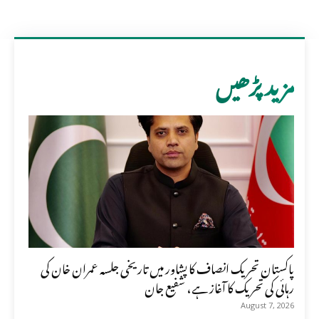
مزید پڑھیں
پاکستان تحریک انصاف کا پشاور میں تاریخی جلسہ عمران خان کی
رہائی کی تحریک کا آغاز ہے، شفیع جان
August 7, 2026