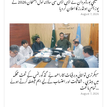
تعلیمی بورڈ مردان نے ایس ایس سی سالانہ اول امتحان 2026 کے
پوزیشن ہولڈرز کا اعلان کر دیا
August 7, 2026
سیکرٹری توانائی وبرقیات نثاراحمد نے گڈ گورننس کے تحت محکمہ
میں بہتری ، شفافیت اور احتساب کے لیے اہم فیصلہ کرتے ہوئے
تمام ماتحت...
August 7, 2026