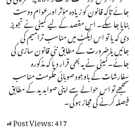
جائے تاکہ قانون کو زیادہ مؤثر اور عوام دوست
بنایا جا سکے۔ اس مقصد کے لیے کمیٹی نے تجویز
دی کہ یا تو اس ایکٹ میں مناسب ترامیم کی
جائیں یا ضرورت کے مطابق نئی قانون سازی کی
جائے۔کمیٹی نے یہ بھی قرار دیا کہ مذکورہ
سفارشات کے باوجود صوبائی حکومت مناسب
سمجھے تو اس حوالے سے اپنی صوابدید کے مطابق
فیصلہ کرنے کی مجاز ہوگی۔
Post Views:
417