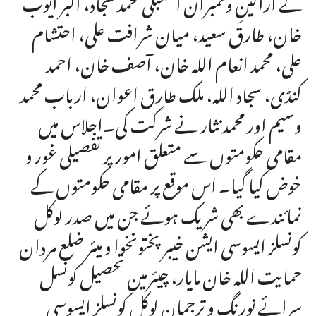
کے اراکینِ وممبران اسمبلی محمد سجاد، اکبر ایوب
خان، طارق سعید، میان شرافت علی، احتشام
علی، محمد انعام اللہ خان، آصف خان، احمد
کنڈی، سجاد اللہ، ملک طارق اعوان، ارباب محمد
وسیم اور محمد نثار نے شرکت کی۔اجلاس میں
مقامی حکومتوں سے متعلق امور پر تفصیلی غور و
خوض کیا گیا۔ اس موقع پر مقامی حکومتوں کے
نمائندے بھی شریک ہوئے جن میں صدر لوکل
کونسلز ایسوسی ایشن خیبر پختونخوا و میئر ضلع مردان
حمایت اللہ خان مایار، چیئرمین تحصیل کونسل
سرائے نورنگ و ترجمان لوکل کونسلز ایسوسی