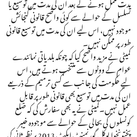
مدت مکمل ہونے کے بعد ان کی مدت میں توسیع یا
تسلسل کے حوالے سے کوئی واضح قانونی گنجائش
موجود نہیں، اس لیے ان کی مدت میں توسیع قانونی
طور پر ممکن نہیں۔
کمیٹی نے مزید واضح کیا کہ چونکہ بلدیاتی نمائندے
عوام کے ووٹوں سے منتخب ہوتے ہیں، اس
لیے حکومت کی جانب سے کسی ترمیم کے ذریعے
ان کی مدت میں توسیع بھی قانونی طور پر قابلِ
عمل نہیں۔کمیٹی نے یہ بھی سفارش کی کہ ضلع
کونسلوں کی بحالی کے حوالے سے موجودہ خیبر
پختونخوا لوکل گورنمنٹ ایکٹ 2013 پر نظرثانی کی