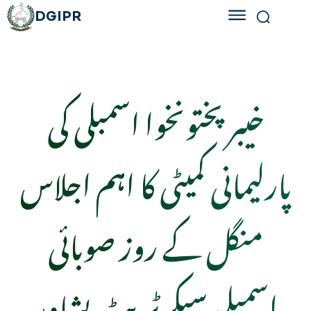
DGIPR
خیبر پختونخوا اسمبلی کی
پارلیمانی کمیٹی کا اہم اجلاس
منگل کے روز صوبائی
اسمبلی سیکرٹریٹ پشاور