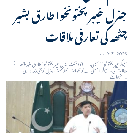
جنرل خیبرپختونخوا طارق بشیر
چٹھہ کی تعارفی ملاقات
JULY 31, 2026
سپیکر خیبرپختونخوا اسمبلی،سے اکاؤنٹنٹ جنرل خیبرپختونخوا طارق بشیر چٹھا نے
ملاقات کی۔ سپیکر اسمبلی نے نو تعینات اکاؤنٹنٹ جنرل کو نئی ذمہ داری
سنبھالنے...