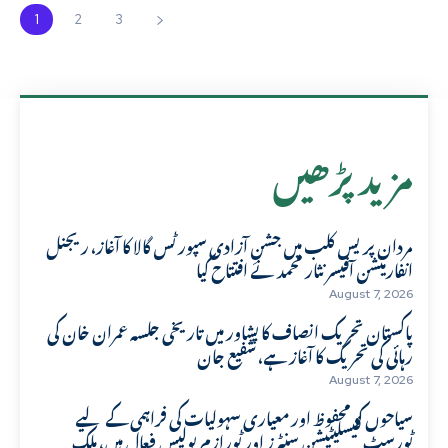
1
2
3
مزید پڑھیں
مردان پریس کلب میں جشنِ آزادی سپورٹس گالا کا آغاز، ریجنل
انفارمیشن آفیسر نثار محمد نے افتتاح کیا
August 7, 2026
پاکستان تحریک انصاف کا پشاور میں تاریخی جلسہ عمران خان کی
رہائی کی تحریک کا آغاز ہے، شفیع جان
August 7, 2026
سیاحوں کو محفوظ اور معیاری سہولیات کی فراہمی کے لیے
ٹورسٹ فیسلیٹیشن سنٹرز اور ٹورازم پولیس فعال ہیں، ملک