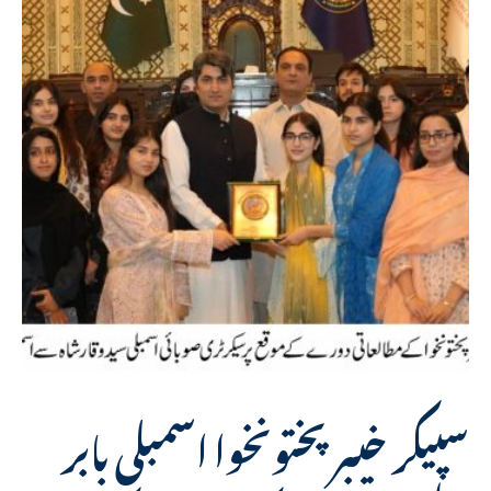
سپیکر خیبر پختونخوا اسمبلی بابر