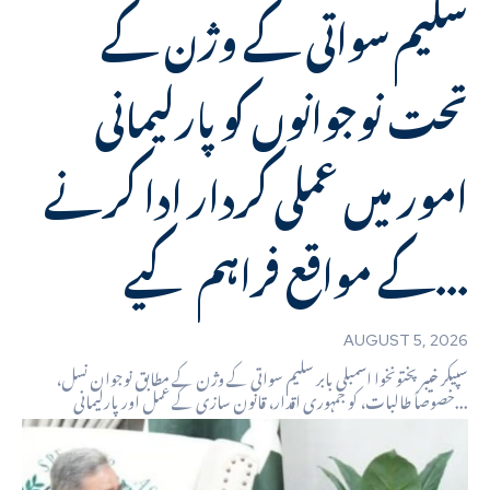
سلیم سواتی کے وژن کے
تحت نوجوانوں کو پارلیمانی
امور میں عملی کردار ادا کرنے
کے مواقع فراہم کیے...
AUGUST 5, 2026
سپیکر خیبر پختونخوا اسمبلی بابر سلیم سواتی کے وژن کے مطابق نوجوان نسل،
خصوصاً طالبات، کو جمہوری اقدار، قانون سازی کے عمل اور پارلیمانی...