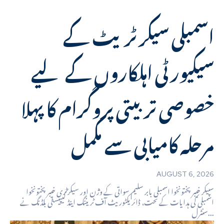
اسمبلی سیکرٹریٹ کے
سیکیورٹی اہلکاروں کے لیے
خصوصی تربیتی پروگرام کا پہلا
مرحلہ کامیابی سے مکمل
AUGUST 6, 2026
سپیکر خیبرپختونخوا اسمبلی بابر سلیم سواتی کے وژن اور سیکرٹری خیبرپختونخوا
اسمبلی کی ہدایات کے تحت، ڈائریکٹوریٹ آف ٹریننگ اینڈ کیپیسٹی بلڈنگ نے
سنٹرل...