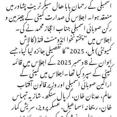
اسمبلی کے رحمان بابا ھال سیکرٹریٹ پشاور میں
منعقد ہوا۔ اجلاس کی صدارت کمیٹی کے چیئرمین و
رکن صوبائی اسمبلی جناب اعجاز محمد نے کی۔
اجلاس میں ”پختونخوا انڈومنٹ فنڈ (کالاش
کمیونٹی) بل، 2025“ کا تفصیلی جائزہ لیا گیا، جسے
ایوان نے 8 دسمبر 2025 کے اجلاس میں قائمہ
کمیٹی کے سپرد کیا تھا۔اجلاس میں کمیٹی کے
اراکین صوبائی اسمبلی اور وزیر قانون آفتاب
عالم، عدنان خان، گرپال سنگھ، شازیہ تہماس
خان، ریحانہ اسماعیل، عسکر پرویز، سریش کمار
اور بیری لال نے شرکت کی۔ اجلاس کا بنیادی