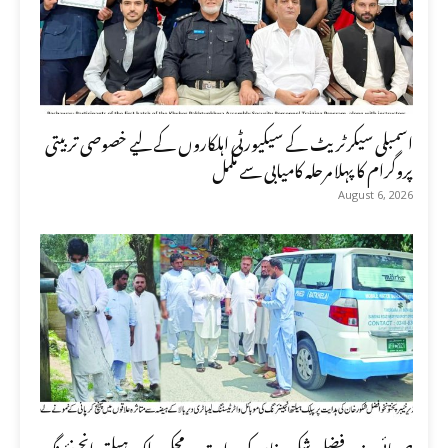
اسمبلی سیکرٹریٹ کے سیکیورٹی اہلکاروں کے لیے خصوصی تربیتی
پروگرام کا پہلا مرحلہ کامیابی سے مکمل
August 6, 2026
صوبائی وزیر فضل شکور خان کی ہدایت پر محکمہ پبلک ہیلتھ انجینئرنگ