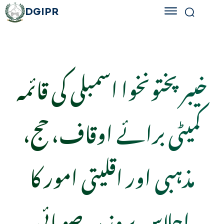
DGIPR
خیبر پختونخوا اسمبلی کی قائمہ
کمیٹی برائے اوقاف، حج،
مذہبی اور اقلیتی امور کا
اجلاس بروز پیر صوبائی