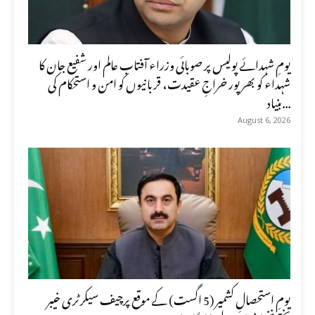
یومِ شہدائے پولیس پر صوبائی وزراء آفتاب عالم اور شفیع جان کا
شہداء کو بھرپور خراجِ عقیدت، قربانیوں کو امن و استحکام کی
بنیاد...
August 6, 2026
یومِ استحصالِ کشمیر (5 اگست) کے موقع پرچیف سیکرٹری خیبر