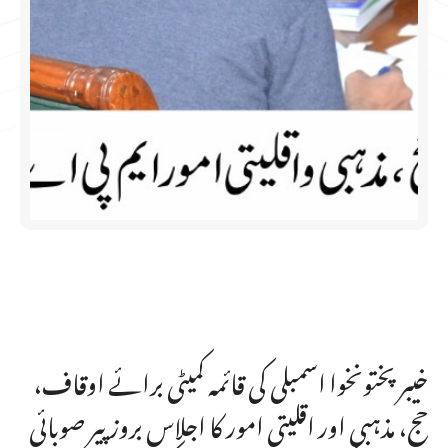
خیبر پختونخوا اسمبلی کی قائمہ کمیٹی برائے اوقاف،
حج، مذہبی اور اقلیتی امور کا اجلاس بروز پیر صوبائی