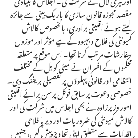
مقصد مجوزہ قانون سازی کا باریک بینی سے جائزہ
لیتے ہوئے اقلیتی برادری، بالخصوص کالاش
کمیونٹی کی فلاح و بہبود کے لیے مؤثر اور موزوں
سفارشات مرتب کرنا تھا۔ اس موقع پر متعلقہ
محکموں کے افسران نے کمیٹی کو بل کے مختلف
انتظامی اور قانونی پہلوؤں پر تفصیلی بریفنگ دی۔
خصوصی دعوت پر سابق فوکل پرسن برائے اقلیتی
امور وزیرزادہ نے بھی اجلاس میں شرکت کی اور
کالاش کمیونٹی کی ضروریات اور دیرپا فلاحی
اقدامات سے متعلق اپنی تجاویز پیش کیں، جنہیں