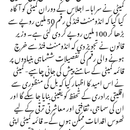
کمیٹی نے سراہا۔ اجلاس کے دوران کمیٹی کو آگاہ
کیا گیا کہ انڈومنٹ فنڈ کی رقم 50 ملین روپے سے
بڑھا کر 100 ملین روپے کر دی گئی ہے۔ وزیر
قانون نے تجویز دی کہ انڈومنٹ فنڈ سے خرچ
ہونے والی رقم کی تفصیلات ششماہی بنیادوں پر
قائمہ کمیٹی کے سامنے پیش کی جانی چاہیے- کمیٹی
نے اس امید کا اظہار کیا کہ بل کی منظوری سے
اقلیتی برادری کے تحفظ کو یقینی بنایا جا سکے گا اور
ان کی سماجی، ثقافتی اور معاشرتی ترقی کے لیے
ٹھوس اقدامات ممکن ہوں گے۔ قائمہ کمیٹی اپنی