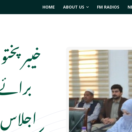
HOME
ABOUT US
FM RADIOS
N
خیبر پختون
برائے ب
اجلاس م