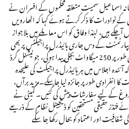
یحانہ اسماعیل سمیت متعلقہ محکموں کے افسران نے
 کے نوادرات کا ذکر کرتے ہوئے کہا کہ اٹھارویں
 آچکے ہیں، لہٰذا وفاق کو اس معاملے میں بلاجواز
یپارٹمنٹ کے دس جاری ہائیڈرل پراجیکٹس پر بھی
غور کیا گیا جو تکمیل کے مراحل میں ہیں اور ان سے مجموعی طور پر 250 میگاواٹ بجلی پیدا ہوگی، جو نیشنل گرڈ
آئندہ اجلاس میں ہر ہائیڈرل پراجیکٹ کی علیحدہ
کا انفرادی طور پر جائزہ لیا جاسکے۔مزید برآں،
فروغ کے لیے سفارشات پیش کی گئیں۔ کمیٹی نے
ئے فنڈز حقیقی مستحقین کو ڈیجیٹل نظام کے ذریعے