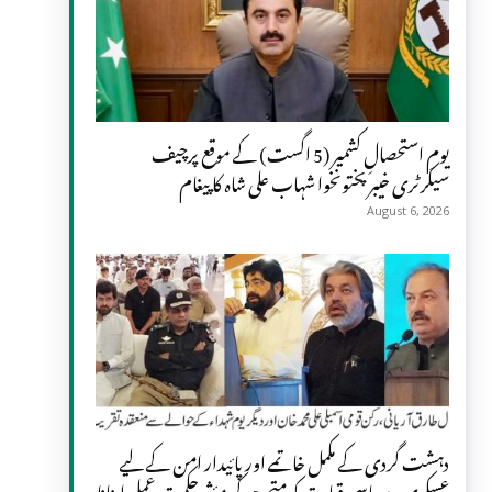
یومِ استحصالِ کشمیر (5 اگست) کے موقع پرچیف
سیکرٹری خیبر پختونخوا شہاب علی شاہ کا پیغام
August 6, 2026
دہشت گردی کے مکمل خاتمے اور پائیدار امن کے لیے
عسکری و سیاسی قیادت کو متحد ہو کر مؤثر حکمت عملی اپنانا