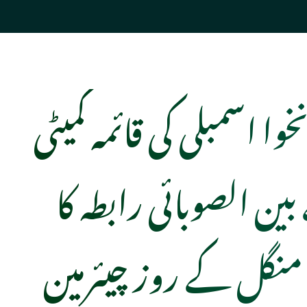
خوا اسمبلی کی قائمہ کمیٹی
ین الصوبائی رابطہ کا
نگل کے روز چیئرمین