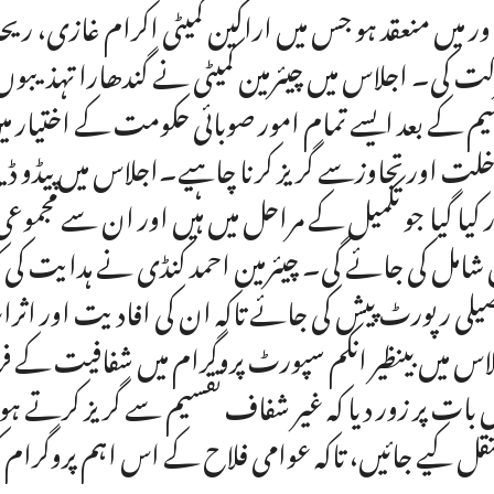
ور میں منعقد ہو جس میں اراکین کمیٹی اکرام غازی، ر
ت کی۔ اجلاس میں چیئرمین کمیٹی نے گندھارا تہذیبوں
یم کے بعد ایسے تمام امور صوبائی حکومت کے اختیار میں
خلت اور تجاوزسے گریز کرنا چاہیے۔اجلاس میں پیڈو ڈ
 شامل کی جائے گی۔ چیئرمین احمد کنڈی نے ہدایت کی کہ 
یلی رپورٹ پیش کی جائے تاکہ ان کی افادیت اور اثرات 
اس میں بینظیر انکم سپورٹ پروگرام میں شفافیت کے 
بات پر زور دیا کہ غیر شفاف تقسیم سے گریز کرتے ہو