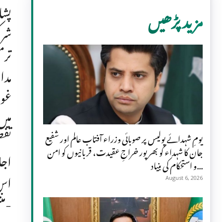
پشا
مزید پڑھیں
شرک
ترم
مدا
میں
تفص
یومِ شہدائے پولیس پر صوبائی وزراء آفتاب عالم اور شفیع
جان کا شہداء کو بھرپور خراجِ عقیدت، قربانیوں کو امن
اجل
و استحکام کی بنیاد...
اس 
August 6, 2026
منتقل کیے جائیں، تاکہ عوامی فلاح کے اس اہم پروگرام کی شفافیت اور اعتماد کو بحال رکھا جا سکے-