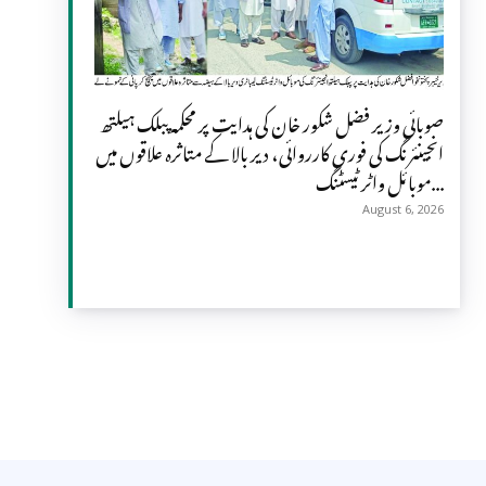
صوبائی وزیر فضل شکور خان کی ہدایت پر محکمہ پبلک ہیلتھ
انجینئرنگ کی فوری کارروائی، دیر بالا کے متاثرہ علاقوں میں
موبائل واٹر ٹیسٹنگ...
August 6, 2026