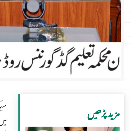
سیک
مزید پڑھیں
میں