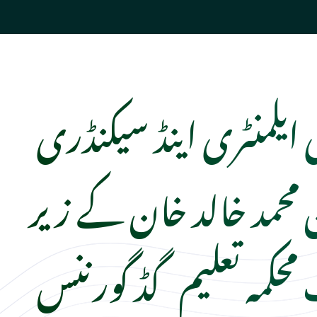
ایلمنٹری اینڈ سیکنڈری
 محمد خالد خان کے زیر
حکمہ تعلیم گڈ گورننس