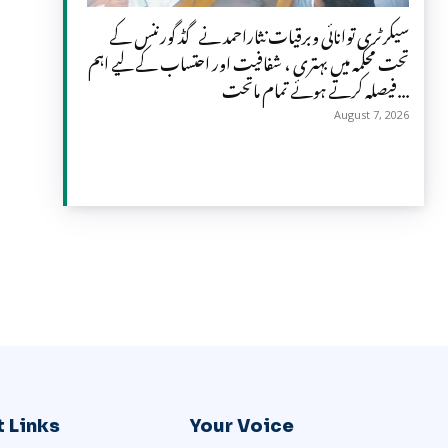
سیکرٹری توانائی وبرقیات نثاراحمد نے گڈ گورننس کے
تحت محکمہ میں بہتری ، شفافیت اور احتساب کے لیے اہم
فیصلہ کرتے ہوئے تمام ماتحت...
August 7, 2026
 Links
Your Voice