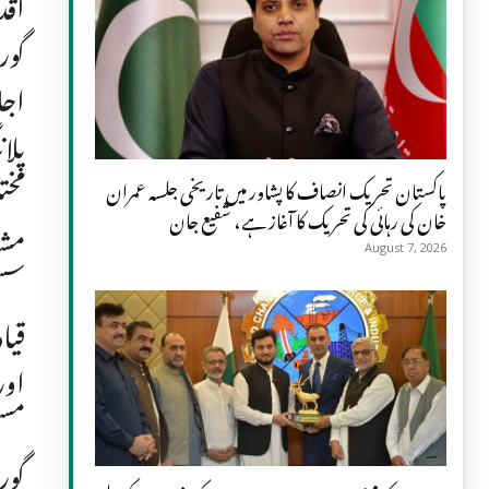
اقد
گور
اجل
پلا
مخت
پاکستان تحریک انصاف کا پشاور میں تاریخی جلسہ عمران
خان کی رہائی کی تحریک کا آغاز ہے، شفیع جان
مشا
August 7, 2026
سسٹ
قیا
اور
مست
گور