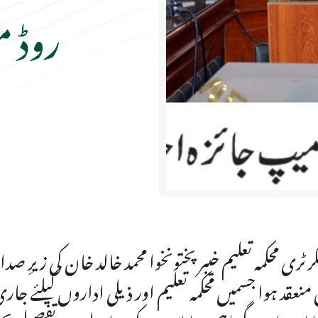
روڈ 
رٹری محکمہ تعلیم خیبر پختونخوا محمد خالد خان کی زیرِ
 منعقد ہوا جسمیں محکمہ تعلیم اور ذیلی اداروں کیلئ