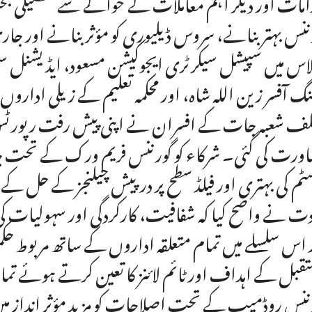
امات اور دیگر اہم معاملات کے حوالے سے تفصیلی بح
ننس بہتر بنانے، سروس ڈیلیوری کو مؤثر بنانے اور جار
اس میں سپیشل سیکرٹری ایجوکیشن مسعود، ایڈیشنل سیکرٹ
ننگ آفسر زین اللہ شاہ، اور محکمہ تعلیم کے زیلی ادا
لف شعبہ جات کے افسران نے اپنی پیش رفت رپورٹس پی
ورت کی گئی۔ شرکاء کو گورننس فریم ورک کے تحت جار
م کی بہتری اور فیلڈ سطح پر درپیش چیلنجز کے حل کے لی
دت نے واضح کیا کہ شفافیت، کارکردگی اور سہولیات کی ف
 اس سلسلے میں تمام متعلقہ اداروں کے ساتھ مربوط 
قبل کے اہداف اور ٹائم لائنز کا تعین کرتے ہوئے تمام
ننس روڈمیپ کے تحت اصلاحات کو مزید مؤثر انداز میں