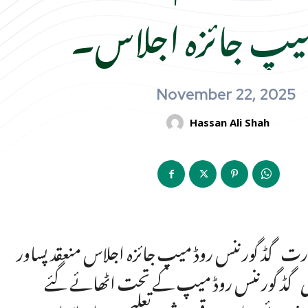
میپ جائزہ اجلاس۔
November 22, 2025
Hassan Ali Shah
 صدارت گڈ گورننس روڈ میپ جائزہ اجلاس منعقد پساور
ے جاری گڈ گورننس روڈ میپ کے تحت اٹھائے گئے