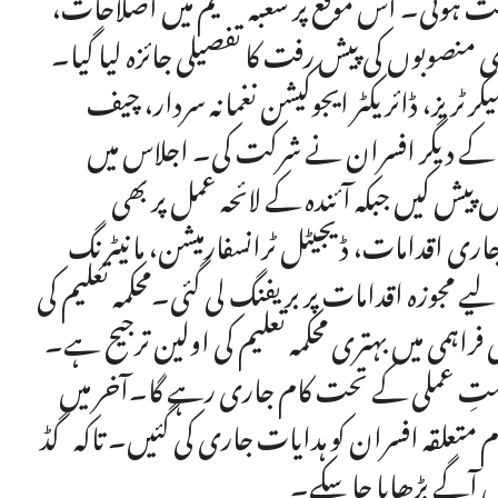
ث ہوئی۔ اس موقع پر شعبہ تعلیم میں اصلاحات،
ی منصوبوں کی پیش رفت کا تفصیلی جائزہ لیا گیا۔
ریز، ڈائریکٹر ایجوکیشن نغمانہ سردار، چیف
روں کے دیگر افسران نے شرکت کی۔ اجلاس میں
ش کیں جبکہ آئندہ کے لائحہ عمل پر بھی
ی اقدامات، ڈیجیٹل ٹرانسفارمیشن، مانیٹرنگ
ے مجوزہ اقدامات پر بریفنگ لی گئی۔محکمہ تعلیم کی
راہمی میں بہتری محکمہ تعلیم کی اولین ترجیح ہے۔
حکمتِ عملی کے تحت کام جاری رہے گا۔آخر میں
 متعلقہ افسران کو ہدایات جاری کی گئیں۔ تاکہ گڈ
 آگے بڑھایا جا سکے۔