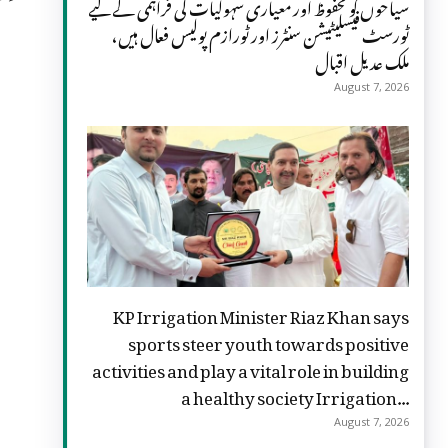
سیاحوں کو محفوظ اور معیاری سہولیات کی فراہمی کے لیے
ٹورسٹ فیسلیٹیشن سنٹرز اور ٹورازم پولیس فعال ہیں،
ملک عدیل اقبال
August 7, 2026
KP Irrigation Minister Riaz Khan says
sports steer youth towards positive
activities and play a vital role in building
a healthy society Irrigation...
August 7, 2026