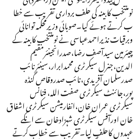
نومنتخب کابینہ کی حلف برداری تقریب سے خطا
ب کرتے ہوئے کیا۔صوبائی وزیرمحکمہ توانائی
وبرقیات نذیراحمدعباسی نے نومنتخب کابینہ کے
چیئرمین سیدآصف رضا،صدرانجینئرمقیم
الدین،جنرل سیکرٹری محمدابرار،سینئرنائب
صدرسلمان آفریدی،نائب صدروقاص گنڈہ
پور،جائنٹ سیکرٹری صفت اللہ، فنانس
سیکرٹری عمران خان،انفارمیشن سیکرٹری اشفاق
خان اورآفس سیکرٹری شہزادخان سے انکے
عہدوں کاحلف لیا۔تقریب سے خطاب کرتے