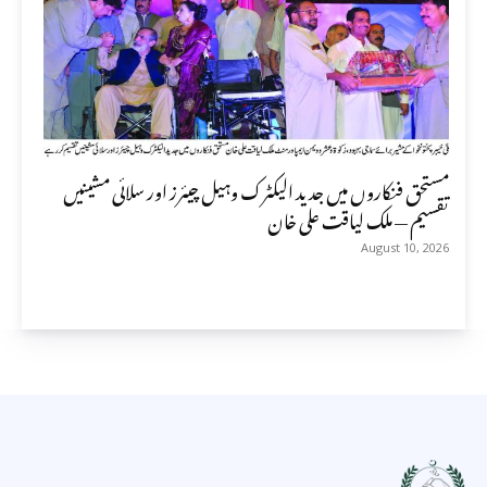
مستحق فنکاروں میں جدید الیکٹرک وہیل چیئرز اور سلائی مشینیں
تقسیم — ملک لیاقت علی خان
August 10, 2026