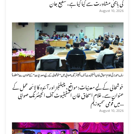
کی باہمی مشاورت سے کیا گیا ہے، شفیع جان
August 10, 2026
خوشحالی کے لیے معدنیات: مواقع، چیلنجز اور آئندہ کا لائحہ عمل کے
عنوان سے، غلام اسحاق خان انسٹیٹیوٹ آف انجینئرنگ صوابی
میں قومی سمپوزیم...
August 10, 2026