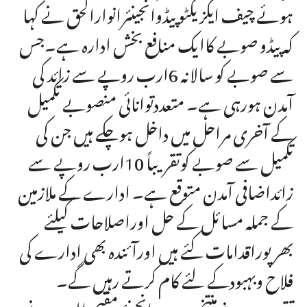
ہوئے چیف ایگزیکٹو پیڈوانجینئرانوارالحق نے کہا
کہ پیڈو صوبے کاایک منافع بخش ادارہ ہے۔جس
سے صوبے کو سالانہ 6ارب روپے سے زائد کی
آمدن ہورہی ہے۔ متعددتوانائی منصوبے تکمیل
کے آخری مراحل میں داخل ہوچکے ہیں جن کی
تکمیل سے صوبے کوتقریباً 10ارب روپے سے
زائداضافی آمدن متوقع ہے۔ ادارے کے ملازمین
کے جملہ مسائل کے حل اوراصلاحات کیلئے
بھرپوراقدامات کئے ہیں اورآئندہ بھی ادارے کی
فلاح وبہبودکے لئے کام کرتے رہیں گے۔
تقریب میں نومنتخب صدرانجینئرمقیم الدین نے