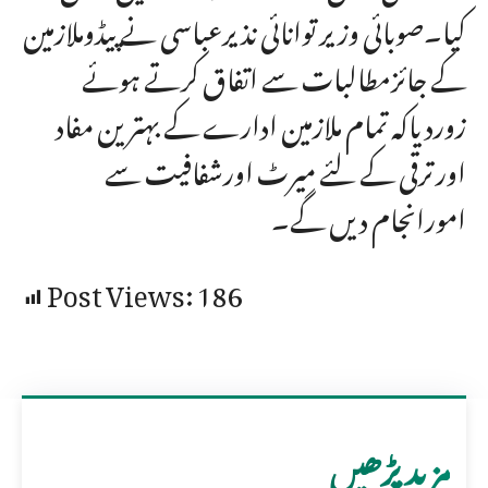
کیا۔صوبائی وزیر توانائی نذیرعباسی نے پیڈوملازمین
کے جائزمطالبات سے اتفاق کرتے ہوئے
زوردیاکہ تمام ملازمین ادارے کے بہترین مفاد
اورترقی کے لئے میرٹ اورشفافیت سے
امورانجام دیں گے۔
Post Views:
186
مزید پڑھیں