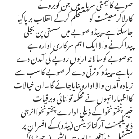
صوبے کاقیمتی سرمایہ ہیں جن کوبروئے
کارلاکرمعیشت کومستحکم کرکے انقلاب برپاکیا
جاسکتاہے۔پیڈو صوبے میں سستی پن بجلی
پیداکرنے والاایک اہم سرکاری ادارہ ہے
جوصوبے کوسالانہ اربوں روپے کی آمدن دے
رہاہے۔پیڈو کوترقی دے کر صوبے کاسب سے
زیادہ آمدن والاادارہ بنایاجائے گا۔ان خیالات
کااظہارانہوں نے محکمہ توانائی وبرقیات
خیبرپختونخواکے ذیلی ادارے پختونخواانرجی
ڈیویلپمنٹ آرگنائزیشن (پیڈو)کے افسران پر
مشتمل پیڈوآفیسرزایسوسی ایشن (رجسٹرڈ)کی