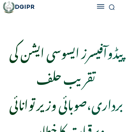
DGIPR
پیڈوآفیسرز ایسوسی ایشن کی
تقریب حلف
برداری،صوبائی وزیر توانائی
وبرقیات کا خطاب