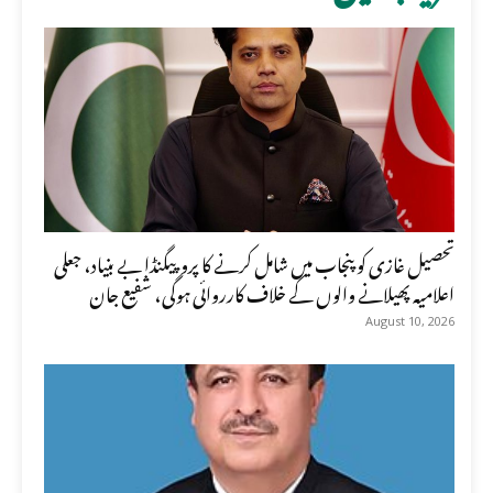
تحصیل غازی کو پنجاب میں شامل کرنے کا پروپیگنڈا بے بنیاد، جعلی
اعلامیہ پھیلانے والوں کے خلاف کارروائی ہوگی، شفیع جان
August 10, 2026