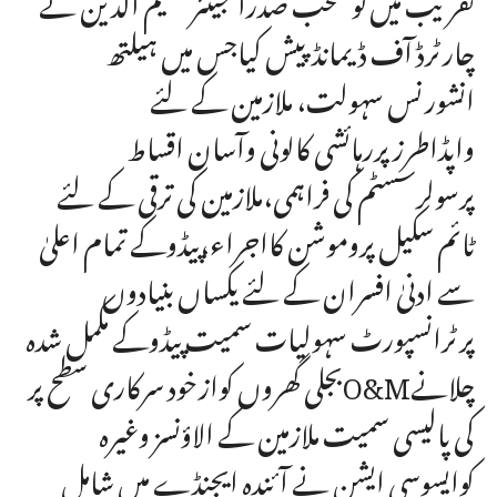
چارٹرڈ آف ڈیمانڈپیش کیاجس میں ہیلتھ
انشورنس سہولت، ملازمین کے لئے
واپڈاطرزپررہائشی کالونی وآسان اقساط
پرسولرسسٹم کی فراہمی،ملازمین کی ترقی کے لئے
ٹائم سکیل پروموشن کااجراء،پیڈوکے تمام اعلیٰ
سے ادنیٰ افسران کے لئے یکساں بنیادوں
پرٹرانسپورٹ سہولیات سمیت پیڈوکے مکمل شدہ
بجلی گھروں کوازخود سرکاری سطح پرO&Mچلانے
کی پالیسی سمیت ملازمین کے الاؤنسز وغیرہ
کوایسوسی ایشن نے آئندہ ایجنڈے میں شامل