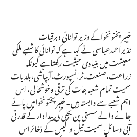
خیبرپختونخواکے وزیر توانائی وبرقیات
نذیراحمدعباسی نے کہا ہے کہ توانائی کاشعبے ملکی
معیشت میں بنیادی حیثیت رکھتاہے کیونکہ
زراعت،صنعت،ٹرانسپورٹ،آبپاشی،بلدیات
سمیت تمام شعبہ جات کی ترقی وخوشحالی، اس
اہم شعبے سے وابستہ ہیں۔خیبرپختونخوامیں پائے
جانے والے سستی پن بجلی کی پیداوارکے قدرتی
آبی وسائل سمیت تیل وگیس کے ذخائراس