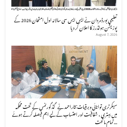
تعلیمی بورڈ مردان نے ایس ایس سی سالانہ اول امتحان 2026 کے
پوزیشن ہولڈرز کا اعلان کر دیا
August 7, 2026
سیکرٹری توانائی وبرقیات نثاراحمد نے گڈ گورننس کے تحت محکمہ
میں بہتری ، شفافیت اور احتساب کے لیے اہم فیصلہ کرتے ہوئے
تمام ماتحت...