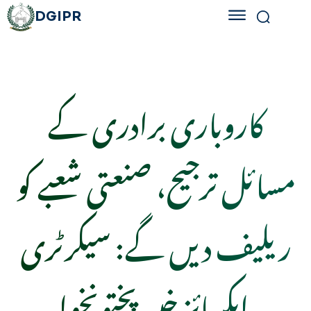
DGIPR
کاروباری برادری کے
مسائل ترجیح، صنعتی شعبے کو
ریلیف دیں گے: سیکرٹری
ایکسائز خیبرپختونخوا