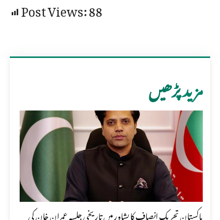
Post Views:
88
مزید پڑھیں
پاکستان تحریک انصاف کا پشاور میں تاریخی جلسہ عمران خان کی