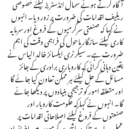
آگاہ کرتے ہوئے سمال انڈسٹریز کیلئے خصوصی
ریلیف اقدامات کی ضرورت پر زور دیا۔ انہوں
نے کہا کہ صنعتی سرگرمیوں کے فروغ اور سرمایہ
کاری کیلئے سازگار ماحول کی فراہمی وقت کی اہم
ضرورت ہے۔ سیکرٹری ایکسائز خالد الیاس نے
یقین دہانی کرائی کہ کاروباری برادری کے جائز
مسائل کے حل کیلئے ہر ممکن تعاون کیا جائے گا
اور متعلقہ امور کو ترجیحی بنیادوں پر دیکھا جائے
گا۔ انہوں نے کہا کہ حکومت کاروبار اور
صنعتوں کے فروغ کیلئے اصلاحاتی اقدامات پر
عمل پیرا ہے تاکہ معاشی سرگرمیوں میں اضافہ اور