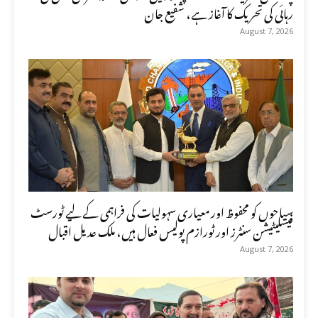
رہائی کی تحریک کا آغاز ہے، شفیع جان
August 7, 2026
سیاحوں کو محفوظ اور معیاری سہولیات کی فراہمی کے لیے ٹورسٹ
فیسلیٹیشن سنٹرز اور ٹورازم پولیس فعال ہیں، ملک عدیل اقبال
August 7, 2026