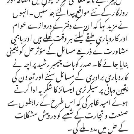
روزگار کے نئے مواقع پیدا کئے جا سکیں۔انہوں
نے مزید کہا کہ ان کے دفتر کے دروازے عوام
اور کاروباری طبقے کیلئے ہر وقت کھلے ہیں اور باہمی
مشاورت کے ذریعے مسائل کے مؤثر حل کو یقینی
بنایا جائے گا۔ صدر کوہاٹ چیمبر رشید پراچہ نے
کاروباری برادری کے مسائل سننے اور تعاون کی
یقین دہانی پر سیکرٹری ایکسائز کا شکریہ ادا کرتے
ہوئے امید ظاہر کی کہ اس طرح کے رابطوں سے
صنعت و تجارت کے شعبے کو درپیش مشکلات
کے حل میں مدد ملے گی۔