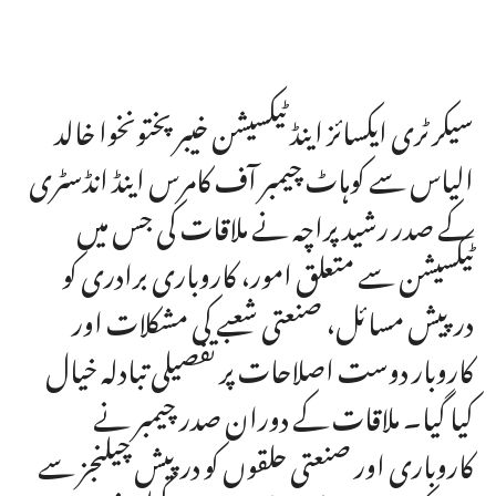
سیکرٹری ایکسائز اینڈ ٹیکسیشن خیبرپختونخوا خالد
الیاس سے کوہاٹ چیمبر آف کامرس اینڈ انڈسٹری
کے صدر رشید پراچہ نے ملاقات کی جس میں
ٹیکسیشن سے متعلق امور، کاروباری برادری کو
درپیش مسائل، صنعتی شعبے کی مشکلات اور
کاروبار دوست اصلاحات پر تفصیلی تبادلہ خیال
کیا گیا۔ ملاقات کے دوران صدر چیمبر نے
کاروباری اور صنعتی حلقوں کو درپیش چیلنجز سے