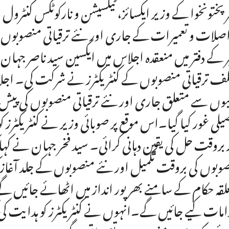
صلات و تعمیرات کے جاری اور نئے ترقیاتی منصوبو
وں سے متعلق جاری اور نئے ترقیاتی منصوبوں کی پیش 
یلی غور کیا گیا۔اس موقع پر صوبائی وزیر نے کنٹریکٹر
 بروقت حل کی یقین دہانی کرائی۔ سید فخر جہان نے کہا
وبوں کی بروقت تکمیل اور نئے منصوبوں کے جلد آغاز کو
لقہ حکام کے سامنے بھرپور انداز میں اٹھائے جائیں
امات کیے جائیں گے۔انہوں نے کنٹریکٹرز کو ہدایت کی کہ 