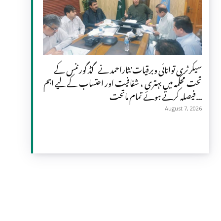
سیکرٹری توانائی وبرقیات نثاراحمد نے گڈ گورننس کے
تحت محکمہ میں بہتری ، شفافیت اور احتساب کے لیے اہم
فیصلہ کرتے ہوئے تمام ماتحت...
August 7, 2026