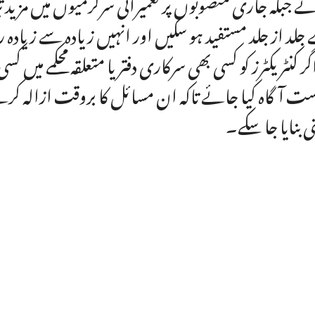
ے جبکہ جاری منصوبوں پر تعمیراتی سرگرمیوں میں مزید
جلد از جلد مستفید ہو سکیں اور انہیں زیادہ سے زیادہ 
اگر کنٹریکٹرز کو کسی بھی سرکاری دفتر یا متعلقہ محکمے میں ک
ت آگاہ کیا جائے تاکہ ان مسائل کا بروقت ازالہ کرتے ہ
نی بنایا جا سکے۔