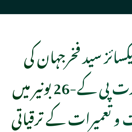
کسائز سید فخرجہان کی
زیرصدارت پی کے-26 بونیر میں
و تعمیرات کے ترقیاتی