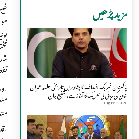
مزید پڑھیں
موا
شعب
تفص
اور
پاکستان تحریک انصاف کا پشاور میں تاریخی جلسہ عمران
خان کی رہائی کی تحریک کا آغاز ہے، شفیع جان
منص
August 7, 2026
متع
اقد