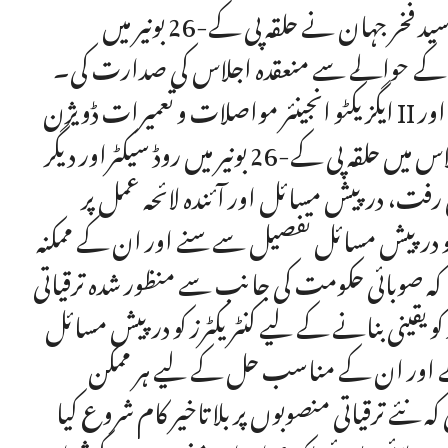
خیبرپختونخوا کے وزیر ایکسائز، ٹیکسیشن و نارکوٹکس کنٹرول سید فخر جہان نے حلقہ پی کے-26 بونیر میں
ں کے حوالے سے منعقدہ اجلاس کی صدارت کی۔
ایگزیکٹو انجینئر مواصلات و تعمیرات ڈویژن II بونیر کے دفتر میں منعقدہ اجلاس میں ایکسین سید ناصر جہان اور
مختلف ترقیاتی منصوبوں کے کنٹریکٹرز نے شرکت کی۔ اجلاس میں حلقہ پی کے-26 بونیر میں روڈ سیکٹراور دیگر
رفت، درپیش مسائل اور آئندہ لائحہ عمل پر
ز کو درپیش مسائل تفصیل سے سنے اور ان کے ممکنہ
 کہ صوبائی حکومت کی جانب سے منظور شدہ ترقیاتی
 یقینی بنانے کے لیے کنٹریکٹرز کو درپیش مسائل
 گے اور ان کے مناسب حل کے لیے ہر ممکن
نئے ترقیاتی منصوبوں پر بلا تاخیر کام شروع کیا