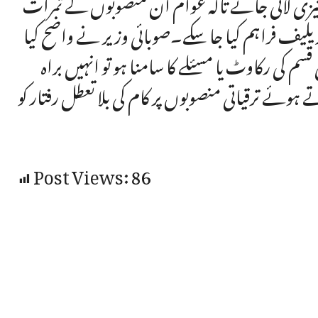
 تیزی لائی جائے تاکہ عوام ان منصوبوں کے ثمرات
ریلیف فراہم کیا جا سکے۔صوبائی وزیر نے واضح کیا
سی قسم کی رکاوٹ یا مسئلے کا سامنا ہو تو انہیں براہ
وئے ترقیاتی منصوبوں پر کام کی بلا تعطل رفتار کو
Post Views:
86