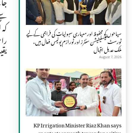
جائ
سے 
کہ 
سیاحوں کو محفوظ اور معیاری سہولیات کی فراہمی کے لیے
راس
ٹورسٹ فیسلیٹیشن سنٹرز اور ٹورازم پولیس فعال ہیں،
ملک عدیل اقبال
یقی
August 7, 2026
KP Irrigation Minister Riaz Khan says
sports steer youth towards positive