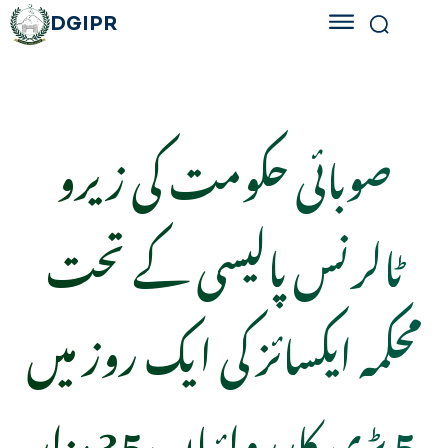
DGIPR
صوبائی حکومت کی زیرو
ٹالرنس پالیسی کے تحت
محکمہ ایکسائز کی ایک روز میں
5 بڑی کارروائیاں،35 ہزار