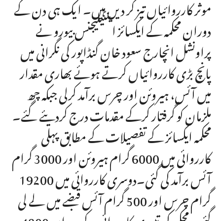
موثر کارروائیاں تیز کر دیں ہیں۔ ایک ہی دن کے
دوران محکمہ کے ایکسائز اینٹیلیجنس بیورو نے
پراونشل انچارج سعود خان گنڈاپور کی نگرانی میں
پانچ بڑی کارروائیاں کرتے ہوئے بھاری مقدار
میں آئس، ہیروئن اور چرس برآمد کرلی جبکہ چھ
ملزمان کو گرفتار کرکے مقدمات درج کردیئے گئے۔
محکمہ ایکسائز کے تفصیلات کے مطابق پہلی
کارروائی میں 6000 گرام ہیروئن اور 3000 گرام
آئس برآمد کی گئی۔دوسری کارروائی میں 19200
گرام چرس اور 500 گرام آئس قبضے میں لے لی
گئی۔محکمہ کی تیسری کارروائی کے دوران 4800