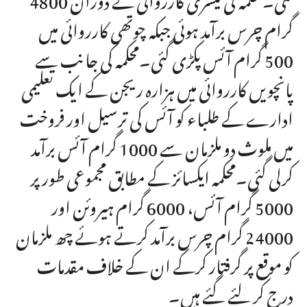
گرام چرس برآمد ہوئی جبکہ چوتھی کارروائی میں
500 گرام آئس پکڑی گئی۔محکمہ کی جانب سے
پانچویں کارروائی میں ہزارہ ریجن کے ایک تعلیمی
ادارے کے طلباء کو آئس کی ترسیل اور فروخت
میں ملوث دو ملزمان سے 1000 گرام آئس برآمد
کرلی گئی۔محکمہ ایکسائز کے مطابق مجموعی طور پر
5000 گرام آئس، 6000 گرام ہیروئن اور
24000 گرام چرس برآمد کرتے ہوئے چھ ملزمان
کو موقع پر گرفتار کرکے ان کے خلاف مقدمات
درج کر لئے گئے ہیں۔