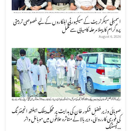
اسمبلی سیکرٹریٹ کے سیکیورٹی اہلکاروں کے لیے خصوصی تربیتی
پروگرام کا پہلا مرحلہ کامیابی سے مکمل
August 6, 2026
صوبائی وزیر فضل شکور خان کی ہدایت پر محکمہ پبلک ہیلتھ انجینئرنگ
کی فوری کارروائی، دیر بالا کے متاثرہ علاقوں میں موبائل واٹر
ٹیسٹنگ...