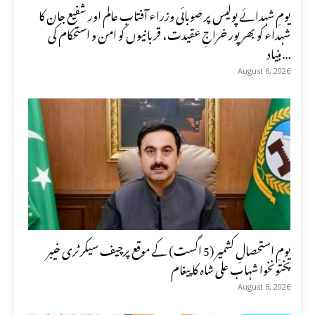
یومِ شہدائے پولیس پر صوبائی وزراء آفتاب عالم اور شفیع جان کا
شہداء کو بھرپور خراجِ عقیدت، قربانیوں کو امن و استحکام کی
بنیاد...
August 6, 2026
یومِ استحصالِ کشمیر (5 اگست) کے موقع پرچیف سیکرٹری خیبر
پختونخوا شہاب علی شاہ کا پیغام
August 6, 2026