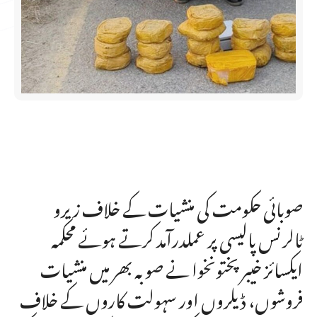
صوبائی حکومت کی منشیات کے خلاف زیرو
ٹالرنس پالیسی پر عملدرآمد کرتے ہوئے محکمہ
ایکسائز خیبر پختونخوا نے صوبہ بھر میں منشیات
فروشوں، ڈیلروں اور سہولت کاروں کے خلاف