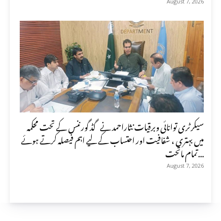
August 7, 2026
سیکرٹری توانائی وبرقیات نثاراحمد نے گڈ گورننس کے تحت محکمہ
میں بہتری ، شفافیت اور احتساب کے لیے اہم فیصلہ کرتے ہوئے
تمام ماتحت...
August 7, 2026