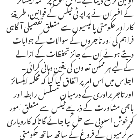
کے افسران نے پراپرٹی ٹیکس کے قوانین، طریقۂ
کار اور حکومتی پالیسیوں سے متعلق تفصیلی آگاہی
فراہم کی اور تاجروں کے سوالات کے جوابات
دیتے ہوئے ان کے جائز تحفظات کے ازالے
کے لیے ہر ممکن تعاون کی یقین دہانی کرائی۔
اجلاس میں اس امر پر اتفاق کیا گیا کہ محکمہ ایکسائز
اور تاجر برادری کے درمیان مسلسل رابطہ اور
باہمی مشاورت کے ذریعے ٹیکس سے متعلق امور
کو خوش اسلوبی سے حل کیا جائے گا تاکہ کاروباری
سرگرمیوں کے فروغ کے ساتھ ساتھ حکومتی