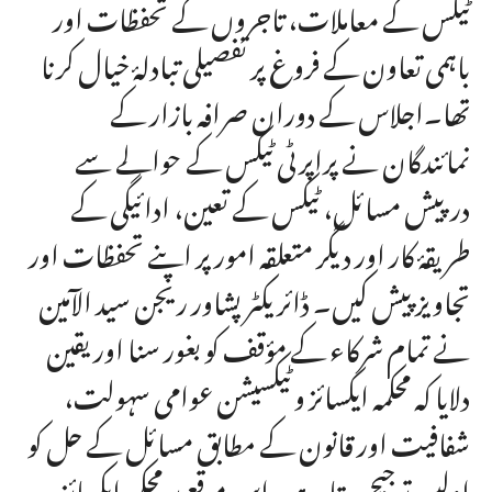
ٹیکس کے معاملات، تاجروں کے تحفظات اور
باہمی تعاون کے فروغ پر تفصیلی تبادلۂ خیال کرنا
تھا۔اجلاس کے دوران صرافہ بازار کے
نمائندگان نے پراپرٹی ٹیکس کے حوالے سے
درپیش مسائل، ٹیکس کے تعین، ادائیگی کے
طریقۂ کار اور دیگر متعلقہ امور پر اپنے تحفظات اور
تجاویز پیش کیں۔ ڈائریکٹر پشاور ریجن سید الآمین
نے تمام شرکاء کے مؤقف کو بغور سنا اور یقین
دلایا کہ محکمہ ایکسائز و ٹیکسیشن عوامی سہولت،
شفافیت اور قانون کے مطابق مسائل کے حل کو
اولین ترجیح دیتا ہے۔اس موقع پر محکمہ ایکسائز