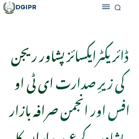
DGIPR
ڈائریکٹرایکسائز پشاور ریجن
کی زیرِ صدارت ای ٹی او
افس اور انجمن صرافہ بازار
پشاور کے عہدیداران کا