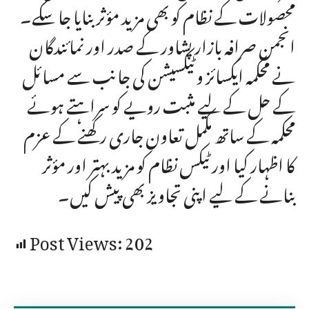
محصولات کے نظام کو بھی مزید مؤثر بنایا جا سکے۔
انجمن صرافہ بازار پشاور کے صدر اور نمائندگان
نے محکمہ ایکسائز و ٹیکسیشن کی جانب سے مسائل
کے حل کے لیے مثبت رویے کو سراہتے ہوئے
محکمہ کے ساتھ مکمل تعاون جاری رکھنے کے عزم
کا اظہار کیا اور ٹیکس نظام کو مزید بہتر اور مؤثر
بنانے کے لیے اپنی تجاویز بھی پیش کیں۔
Post Views:
202