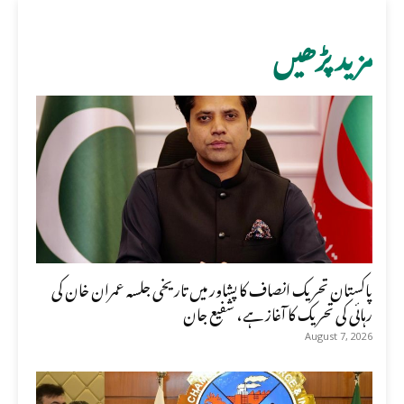
مزید پڑھیں
پاکستان تحریک انصاف کا پشاور میں تاریخی جلسہ عمران خان کی
رہائی کی تحریک کا آغاز ہے، شفیع جان
August 7, 2026