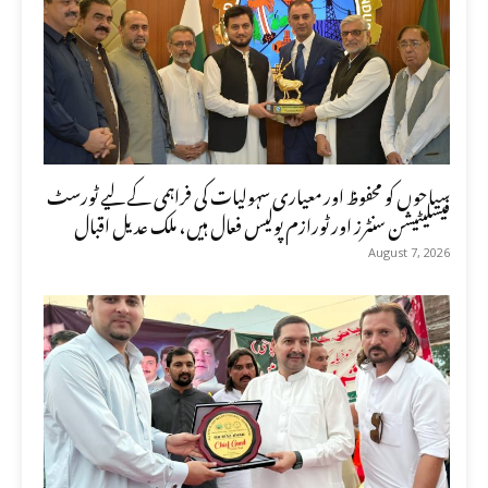
سیاحوں کو محفوظ اور معیاری سہولیات کی فراہمی کے لیے ٹورسٹ
فیسلیٹیشن سنٹرز اور ٹورازم پولیس فعال ہیں، ملک عدیل اقبال
August 7, 2026