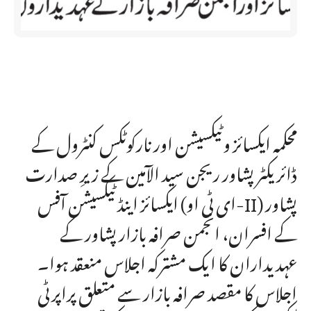
محکمہ ایکسائز وٹیکسیشن اور نارکوٹکس کنٹرول کے
ڈائریکٹر پشاور ریجن سید الآمین کے زیرِ صدارت
ایکسائز اینڈ ٹیکسیشن آفس (ای ٹی او-II) پشاور
کے افسران، انجمن صرافہ بازار پشاور کے
عہدیداران کا ایک مشترکہ اجلاس منعقد ہوا۔
اجلاس کا مقصد صرافہ بازار سے متعلق پراپرٹی