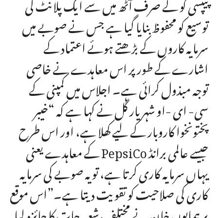
پیپسی کو کے صرف آٹھ میں سے ایک پلانٹ کی
توسیع کو محفوظ بنایا گیا ہے جس نے صوبے میں
سرمایہ کاروں کے بڑھتے ہوئے اعتماد کے
اشارے کے طور پر اس معاہدے نے خاصی
توجہ مبذول کرائی ہے۔ اجلاس میں کمپنی کے
سی- ای -او شہریار گل نے کہا ہے کہ “خیبر
پختونخوا کاروبار کے لیے کھلا ہے، اور اس طرح
کے معاہدے یعنی PepsiCo جیسے عالمی برانڈ
یہاں سرمایہ کاری کرتا ہے، تو یہ صوبے کی سرمایہ
کاری کی صلاحیت کو تقویت دیتا ہے۔”اس موقع
پر ہمایوں خان نے مختلف شعبہ جات کا جائزہ لیا