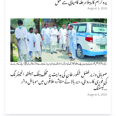
پروگرام کا پہلا مرحلہ کامیابی سے مکمل
August 6, 2026
صوبائی وزیر فضل شکور خان کی ہدایت پر محکمہ پبلک ہیلتھ انجینئرنگ
کی فوری کارروائی، دیر بالا کے متاثرہ علاقوں میں موبائل واٹر
ٹیسٹنگ...
August 6, 2026