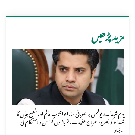
مزید پڑھیں
یومِ شہدائے پولیس پر صوبائی وزراء آفتاب عالم اور شفیع جان کا
شہداء کو بھرپور خراجِ عقیدت، قربانیوں کو امن و استحکام کی
بنیاد...