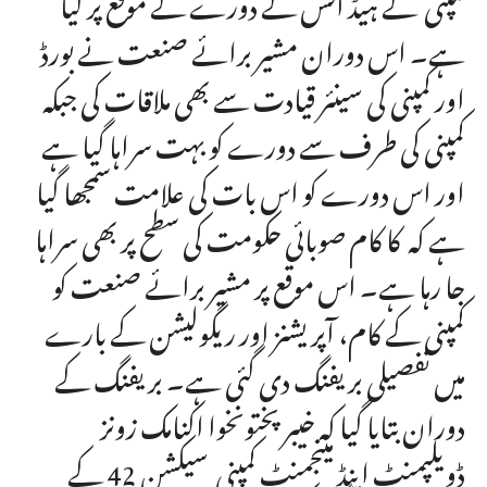
کمپنی کے ہیڈ آفس کے دورے کے موقع پر کیا
ہے۔ اس دوران مشیر برائے صنعت نے بورڈ
اور کمپنی کی سینئر قیادت سے بھی ملاقات کی جبکہ
کمپنی کی طرف سے دورے کو بہت سراہا گیا ہے
اور اس دورے کو اس بات کی علامت سمجھا گیا
ہے کہ کا کام صوبائی حکومت کی سطح پر بھی سراہا
جا رہا ہے۔ اس موقع پر مشیر برائے صنعت کو
کمپنی کے کام، آپریشنز اور ریگولیشن کے بارے
میں تفصیلی بریفنگ دی گئی ہے۔ بریفنگ کے
دوران بتایا گیا کہ خیبرپختونخوا اکنامک زونز
ڈویلپمنٹ اینڈ مینجمنٹ کمپنی سیکشن 42 کے