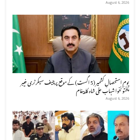
August 6, 2026
یومِ استحصالِ کشمیر (5 اگست) کے موقع پرچیف سیکرٹری خیبر
پختونخوا شہاب علی شاہ کا پیغام
August 6, 2026