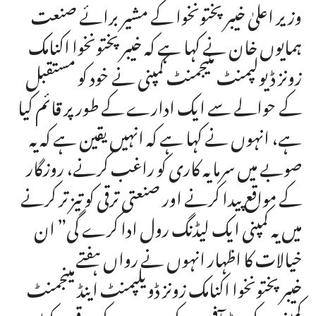
وزیر اعلیٰ خیبرپختونخوا کے مشیر برائے صنعت
ہمایوں خان نے کہا ہے کہ خیبر پختونخوا اکنامک
زونز ڈیولپمنٹ منیجمنٹ کمپنی نے خود کو مستقبل
کے حوالے سے ایک ادارے کے طور پر قائم کیا
ہے، انہوں نے کہا ہے کہ انہیں یقین ہے کہ یہ
صوبے میں سرمایہ کاری کو راغب کرنے، روزگار
کے مواقع پیدا کرنے اور صنعتی ترقی کو تیزتر کرنے
میں یہ کمپنی ایک لیڈنگ رول ادا کرے گی” ان
خیالات کا اظہار انہوں نے رواں ہفتے
خیبرپختونخوا اکنامک زونز ڈویلپمنٹ اینڈ مینجمنٹ