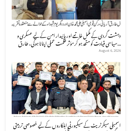
دہشت گردی کے مکمل خاتمے اور پائیدار امن کے لیے عسکری و
سیاسی قیادت کو متحد ہو کر مؤثر حکمت عملی اپنانا ہوگی، طارق...
August 6, 2026
اسمبلی سیکرٹریٹ کے سیکیورٹی اہلکاروں کے لیے خصوصی تربیتی