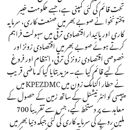
تحت قائم کی گئی کمپنی ہے، جسے حکومت خیبر
پختونخوا نے صوبے بھر میں صنعت کاری، سرمایہ
کاری اور پائیدار اقتصادی ترقی میں سہولت فراہم
کرتے ہوئے صوبے بھر میں اقتصادی زونز اور
خصوصی اقتصادی زونز کی ترقی، انتظام اور فروغ
کے لیے قائم کیا ہے۔ مزید بتایا گیا کہ ماضی قریب
میں KPEZDMC نے حطار اکنامک زون میں
پیپسی کو انٹرنیشنل کے ساتھ زمین کے حصول کے
معاہدے پر دستخط کیے، جس سے تقریباً 700
ملین روپے کی سرمایہ کاری کی گئی جبکہ دنیا بھر میں