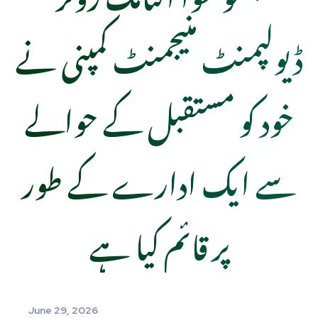
ڈیولپمنٹ منیجمنٹ کمپنی نے
خود کو مستقبل کے حوالے
سے ایک ادارے کے طور
پر قائم کیا ہے
June 29, 2026