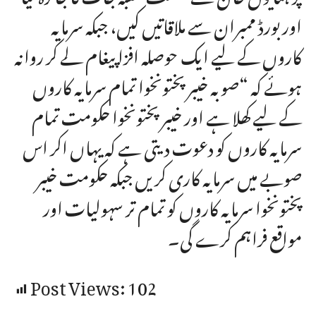
اور بورڈ ممبران سے ملاقاتیں کیں، جبکہ سرمایہ
کاروں کے لیے ایک حوصلہ افزا پیغام لے کر روانہ
ہوئے کہ “صوبہ خیبرپختونخوا تمام سرمایہ کاروں
کے لیے کھلا ہے اور خیبر پختونخوا حکومت تمام
سرمایہ کاروں کو دعوت دیتی ہے کہ یہاں اکر اس
صوبے میں سرمایہ کاری کریں جبکہ حکومت خیبر
پختونخوا سرمایہ کاروں کو تمام تر سہولیات اور
مواقع فراہم کرے گی۔
Post Views:
102