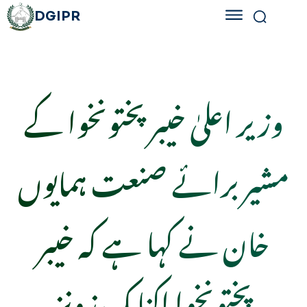
DGIPR
وزیر اعلیٰ خیبرپختونخوا کے
مشیر برائے صنعت ہمایوں
خان نے کہا ہے کہ خیبر
پختونخوا اکنامک زونز