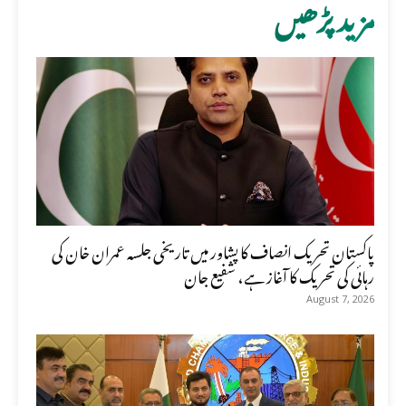
مزید پڑھیں
پاکستان تحریک انصاف کا پشاور میں تاریخی جلسہ عمران خان کی
رہائی کی تحریک کا آغاز ہے، شفیع جان
August 7, 2026