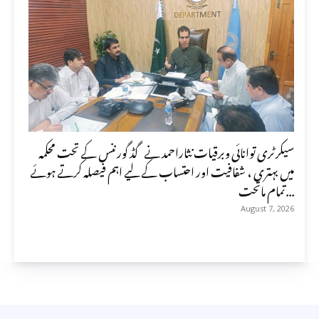
سیکرٹری توانائی وبرقیات نثاراحمد نے گڈ گورننس کے تحت محکمہ
میں بہتری ، شفافیت اور احتساب کے لیے اہم فیصلہ کرتے ہوئے
تمام ماتحت...
August 7, 2026