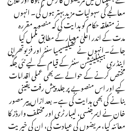
معالجے کی سہولیات مزید بہتر ہوں گی۔ انہوں
نے متعلقہ حکام کو ہدایت کی کہ منصوبہ مقررہ
مدت کے اندر اعلیٰ معیار کے مطابق مکمل کیا
جائے۔ انہوں نے تھیلیسیمیا سنٹر اور فزیوتھراپی
اینڈ ری ہیبیلیٹیشن سنٹر کے قیام کے لیے نئی جگہ
مختص کرنے کے حوالے سے بھی عملی اقدامات
کیے اور اس منصوبے پر جلد پیش رفت یقینی
بنانے کی بھی ہدایت کی ہے۔ بعد ازاں پیر مصور
خان نے ایمرجنسی، لیبارٹری اور مختلف وارڈز کا
معائنہ کیا، مریضوں کی عیادت کی، ان کی خیریت