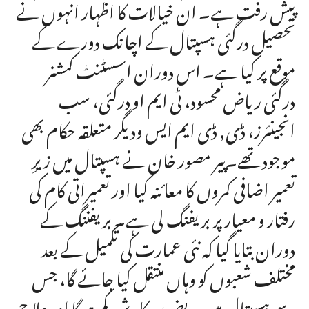
پیش رفت ہے۔ ان خیالات کا اظہار انہوں نے
تحصیل درگئی ہسپتال کے اچانک دورے کے
موقع پر کیا ہے۔ اس دوران اسسٹنٹ کمشنر
درگئی ریاض محسود، ٹی ایم او درگئی، سب
انجینئرز، ڈی, ڈی ایم ایس ودیگر متعلقہ حکام بھی
موجود تھے۔پیر مصور خان نے ہسپتال میں زیرِ
تعمیر اضافی کمروں کا معائنہ کیا اور تعمیراتی کام کی
رفتار و معیار پر بریفنگ لی ہے۔ بریفننگ کے
دوران بتایا گیا کہ نئی عمارت کی تکمیل کے بعد
مختلف شعبوں کو وہاں منتقل کیا جائے گا، جس
سے ہسپتال میں مریضوں کا رش کم ہوگا اور علاج