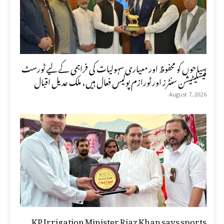
سیاحوں کو محفوظ اور معیاری سہولیات کی فراہمی کے لیے ٹورسٹ
فیسلیٹیشن سنٹرز اور ٹورازم پولیس فعال ہیں، ملک عدیل اقبال
August 7, 2026
KP Irrigation Minister Riaz Khan says sports