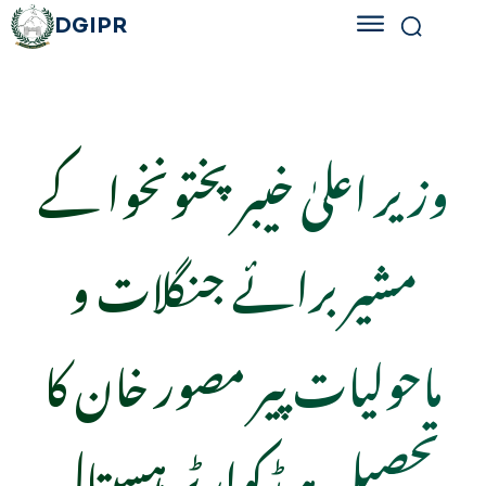
DGIPR
وزیر اعلیٰ خیبرپختونخوا کے
مشیر برائے جنگلات و
ماحولیات پیر مصور خان کا
تحصیل ہیڈکوارٹر ہسپتال