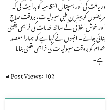
دریافت کی اور ہسپتال انتظامیہ کو ہدایت کی کہ
مریضوں کو بہترین طبی سہولیات، بروقت علاج
اور خوش اخلاقی کے ساتھ خدمات کی فراہمی یقینی
بنائی جائے۔ انہوں نے کہا ہے کہ ہمارا مقصد
عوام کو بروقت سہولیات کی فراہمی یقینی بنانا
ہے۔
Post Views:
102