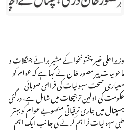
وزیراعلی خیبرپختونخوا کے مشیر برائے جنگلات و
ماحولیات پیر مصور خان نے کہا ہے کہ عوام کو
معیاری صحت سہولیات کی فراہمی صوبائی
حکومت کی اولین ترجیحات میں شامل ہے، درگئی
ہسپتال میں جاری ترقیاتی منصوبے عوام کو بہتر
طبی سہولیات فراہم کرنے کی جانب ایک اہم