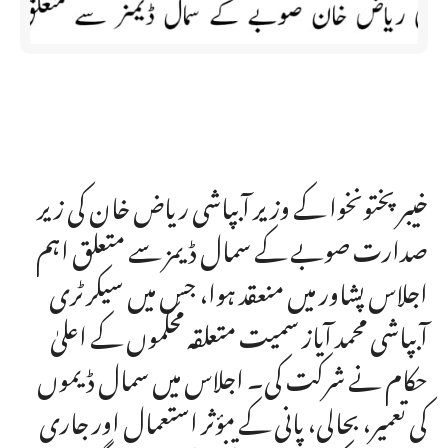
خیبرپختونخوا کے وزیر آبپاشی ریاض خان کی زیر
صدارت صوبے کے سمال ڈیمز سے متعلق اہم
اجلاس پشاور میں منعقد ہوا، جس میں سیکرٹری
آبپاشی محمد آياز سمیت متعلقہ محکموں کے اعلیٰ
حکام نے شرکت کی۔ اجلاس میں سمال ڈیموں
کی تعمیر، بحالی، پانی کے مؤثر استعمال اور جاری