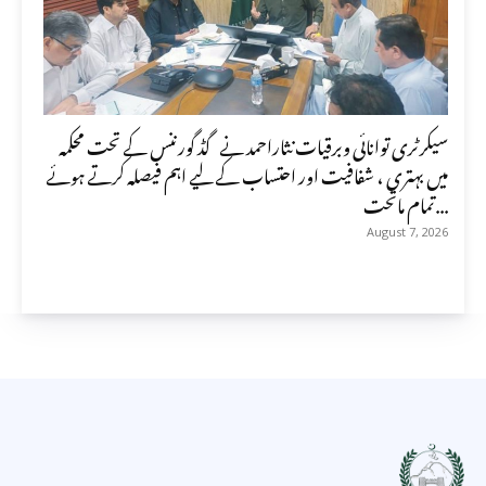
سیکرٹری توانائی وبرقیات نثاراحمد نے گڈ گورننس کے تحت محکمہ
میں بہتری ، شفافیت اور احتساب کے لیے اہم فیصلہ کرتے ہوئے
تمام ماتحت...
August 7, 2026