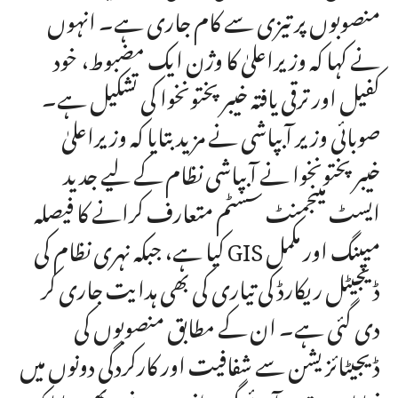
منصوبوں پر تیزی سے کام جاری ہے۔ انہوں
نے کہا کہ وزیراعلیٰ کا وژن ایک مضبوط، خود
کفیل اور ترقی یافتہ خیبرپختونخوا کی تشکیل ہے۔
صوبائی وزیر آبپاشی نے مزید بتایا کہ وزیراعلیٰ
خیبرپختونخوا نے آبپاشی نظام کے لیے جدید
ایسٹ مینجمنٹ سسٹم متعارف کرانے کا فیصلہ
کیا ہے، جبکہ نہری نظام کی GIS میپنگ اور مکمل
ڈیجیٹل ریکارڈ کی تیاری کی بھی ہدایت جاری کر
دی گئی ہے۔ ان کے مطابق منصوبوں کی
ڈیجیٹائزیشن سے شفافیت اور کارکردگی دونوں میں