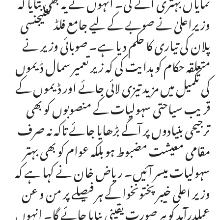
نمایاں بہتری آئے گی۔ انہوں نے یہ بھی بتایا کہ
وزیراعلیٰ نے صوبے کے لیے جامع فلڈ کنٹیجنسی
پلان کی تیاری کا حکم دیا ہے۔ صوبائی وزیر نے
متعلقہ حکام کو ہدایت کی کہ زیر تعمیر سمال ڈیموں
کی تکمیل میں مزید تیزی لائی جائے اور ڈیموں کے
قریب سیاحتی سہولیات کے منصوبوں کو بھی
ترجیحی بنیادوں پر آگے بڑھایا جائے تاکہ نہ صرف
مقامی معیشت مضبوط ہو بلکہ عوام کو بھی بہتر
سہولیات میسر آئیں۔ ریاض خان نے کہا ہے کہ
وزیر اعلیٰ خیبر پختونخوا کے ہر فیصلے پر من و عن
عملدرآمد کو ہر صورت یقینی بنایا جائے گا۔ انہوں