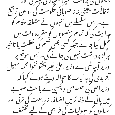
شفافیت یقینی بنانا صوبائی حکومت کی اولین ترجیح
ہے۔ اس سلسلے میں انہوں نے متعلقہ حکام کو
ہدایت کی کہ تمام منصوبوں کو مقررہ وقت میں
مکمل کیا جائے جبکہ کسی بھی قسم کی غفلت یا تاخیر
ہرگز برداشت نہیں کی جائے گی۔ اس موقع پر
وزیر آبپاشی نے وزیراعلیٰ خیبرپختونخوا محمد سہیل
آفریدی کی ہدایات کا حوالہ دیتے ہوئے کہا کہ
وزیراعلیٰ کی خصوصی دلچسپی کے باعث صوبے
میں پانی کے ذخائر میں اضافہ، زراعت کی ترقی اور
کسانوں کو سہولیات کی فراہمی کے لیے مختلف