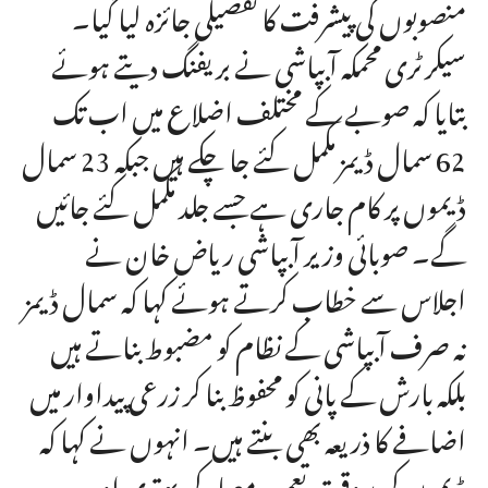
منصوبوں کی پیشرفت کا تفصیلی جائزہ لیا گیا۔
سیکرٹری محمکہ آبپاشی نے بریفنگ دیتے ہوئے
بتایا کہ صوبے کے مختلف اضلاع میں اب تک
62 سمال ڈیمز مکمل کئے جا چکے ہیں جبکہ 23 سمال
ڈیموں پر کام جاری ہے جسے جلد مکمل کئے جائیں
گے۔ صوبائی وزیر آبپاشی ریاض خان نے
اجلاس سے خطاب کرتے ہوئے کہا کہ سمال ڈیمز
نہ صرف آبپاشی کے نظام کو مضبوط بناتے ہیں
بلکہ بارش کے پانی کو محفوظ بنا کر زرعی پیداوار میں
اضافے کا ذریعہ بھی بنتے ہیں۔ انہوں نے کہا کہ
ڈیموں کی بروقت تعمیر، معیار کی بہتری اور