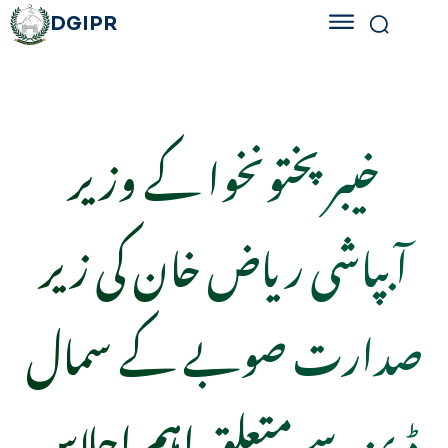
DGIPR
خیبرپختونخوا کے وزیر
آبپاشی ریاض خان کی زیر
صدارت صوبے کے سمال
ڈیمز سے متعلق اہم اجلاس