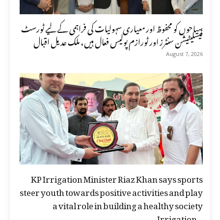
سیاحوں کو محفوظ اور معیاری سہولیات کی فراہمی کے لیے ٹورسٹ
فیسلیٹیشن سنٹرز اور ٹورازم پولیس فعال ہیں، ملک عدیل اقبال
August 7, 2026
KP Irrigation Minister Riaz Khan says sports
steer youth towards positive activities and play
a vital role in building a healthy society
Irrigation...