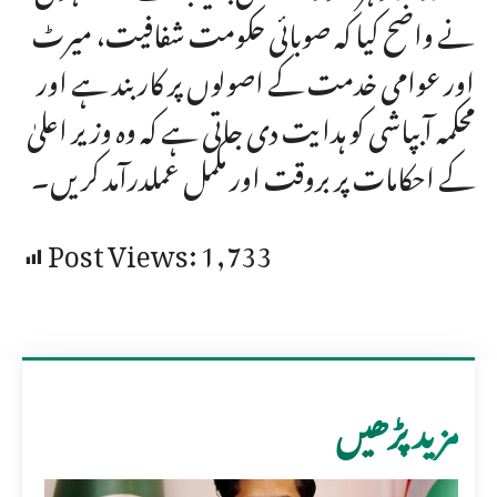
نے واضح کیا کہ صوبائی حکومت شفافیت، میرٹ
اور عوامی خدمت کے اصولوں پر کاربند ہے اور
محکمہ آبپاشی کو ہدایت دی جاتی ہے کہ وہ وزیر اعلیٰ
کے احکامات پر بروقت اور مکمل عملدرآمد کریں۔
Post Views:
1,733
مزید پڑھیں