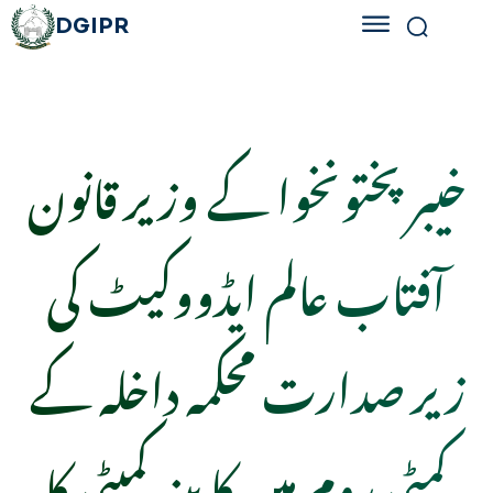
DGIPR
خیبرپختونخوا کے وزیر قانون
آفتاب عالم ایڈووکیٹ کی
زیر صدارت محکمہ داخلہ کے
کمٹی روم میں کابینہ کمیٹی کا