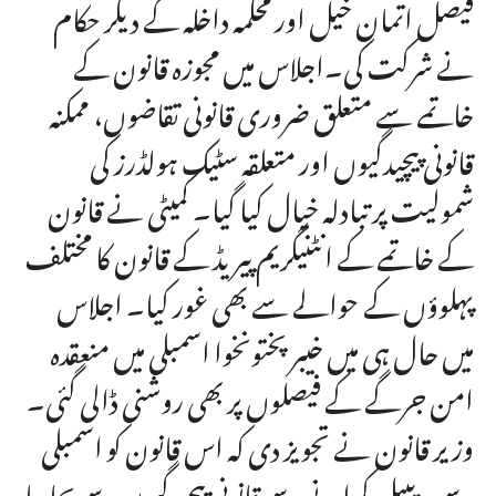
فیصل اتمان خیل اور محکمہ داخلہ کے دیگر حکام
نے شرکت کی۔اجلاس میں مجوزہ قانون کے
خاتمے سے متعلق ضروری قانونی تقاضوں، ممکنہ
قانونی پیچیدگیوں اور متعلقہ سٹیک ہولڈرز کی
شمولیت پر تبادلہ خیال کیا گیا۔ کمیٹی نے قانون
کے خاتمے کے انٹنیگریم پیریڈ کے قانون کا مختلف
پہلوؤں کے حوالے سے بھی غور کیا۔ اجلاس
میں حال ہی میں خیبرپختونخوا اسمبلی میں منعقدہ
امن جرگے کے فیصلوں پر بھی روشنی ڈالی گئی۔
وزیر قانون نے تجویز دی کہ اس قانون کو اسمبلی
سے ریپیل کرانے سے قانونی پیچیدگیوں سے بچا جا