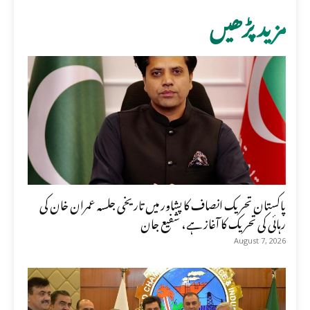
مزید پڑھیں
پاکستان تحریک انصاف کا پشاور میں تاریخی جلسہ عمران خان کی
رہائی کی تحریک کا آغاز ہے، شفیع جان
August 7, 2026