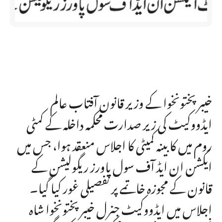
خیبرپختونخوا کے وزیر قانون آفتاب عالم
ایڈووکیٹ کی زیر صدارت محکمہ داخلہ کے کمٹی
روم میں کابینہ کمیٹی کا اجلاس منعقد ہوا، جس میں
ایکشن ان ایڈ آف سول پاورز ریگولیشن کے
قانون کے مجوزہ خاتمے پر تفصیلی غور کیا گیا۔
اجلاس میں ایڈووکیٹ جنرل خیبرپختونخوا شاہ