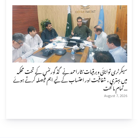
سیکرٹری توانائی وبرقیات نثاراحمد نے گڈ گورننس کے تحت محکمہ
میں بہتری ، شفافیت اور احتساب کے لیے اہم فیصلہ کرتے ہوئے
تمام ماتحت...
August 7, 2026