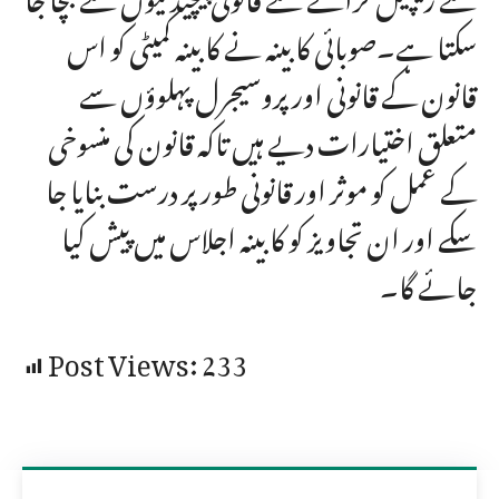
سکتا ہے۔صوبائی کابینہ نے کابینہ کمیٹی کو اس
قانون کے قانونی اور پروسیجرل پہلوؤں سے
متعلق اختیارات دیے ہیں تاکہ قانون کی منسوخی
کے عمل کو موثر اور قانونی طور پر درست بنایا جا
سکے اور ان تجاویز کو کابینہ اجلاس میں پیش کیا
جائے گا۔
Post Views:
233