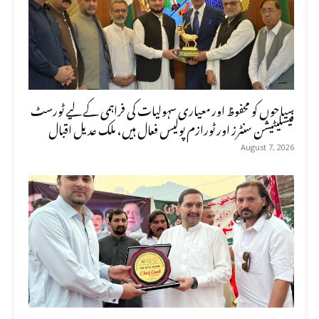
سیاحوں کو محفوظ اور معیاری سہولیات کی فراہمی کے لیے ٹورسٹ
فیسلیٹیشن سنٹرز اور ٹورازم پولیس فعال ہیں، ملک عدیل اقبال
August 7, 2026