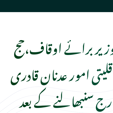
وزیر برائے اوقاف،حج
قلیتی امور عدنان قادری
ج سنبھالنے کے بعد