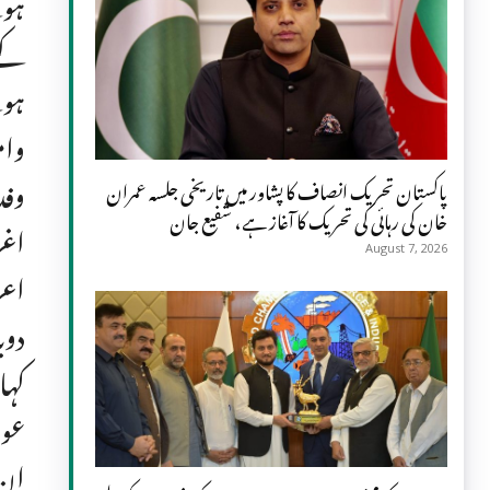
ہوئ
کے 
ہوئ
وام
وفد
پاکستان تحریک انصاف کا پشاور میں تاریخی جلسہ عمران
خان کی رہائی کی تحریک کا آغاز ہے، شفیع جان
اغز
August 7, 2026
اعز
دوب
کہا
عوا
ان 