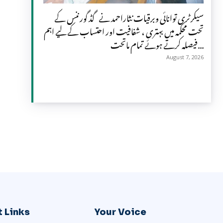
سیکرٹری توانائی وبرقیات نثاراحمد نے گڈ گورننس کے
تحت محکمہ میں بہتری ، شفافیت اور احتساب کے لیے اہم
فیصلہ کرتے ہوئے تمام ماتحت...
August 7, 2026
 Links
Your Voice