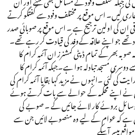
ی جبکہ مختلف وفود کے مسائل بھی سنے اور ان
ری کیں۔ اس موقع پر مختلف وفود سے گفتگو کرتے
 ترقی ان کی اولین ترجیح ہے ۔ اس موقع پر صوبائی صدر
 تھے جو اپنے علاقہ کےوفد کی قیادت کر رہے تھے۔
بہ بھر کے تمام ڈپٹی کمشنرز ان آئمہ کرام کا
ے دوسری مسجد تبادلہ ہوا ہے۔جبکہ آئمہ کرام کا
ت کی گئی ۔انہوں نے مزید کہا بقایا آئمہ کرام کی
نہوں نے اپنے محکمہ کے حوالے سے بات کرتے ہوئے
تر وسائل بروئے کار لائے جائیں گے ۔ صوبے کی
ش ہے کہ عوام کے لیے وہ منصوبے لائیں جن سے
اقع میسر آسکے