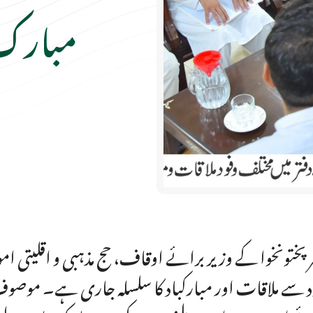
مبارک 
رپختونخوا کے وزیر برائے اوقاف، حج مذہبی و اقلیتی ا
د سے ملاقات اور مبارکباد کا سلسلہ جاری ہے۔ موصو