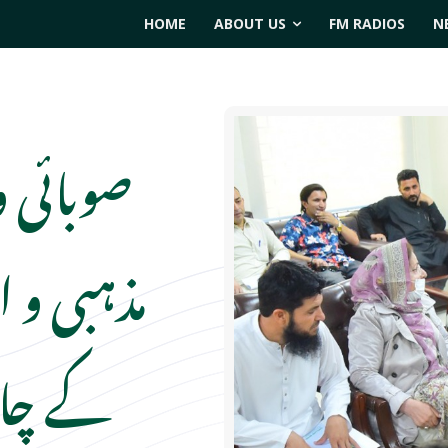
HOME
ABOUT US
FM RADIOS
N
صوبائی 
مذہبی و ا
کے چار