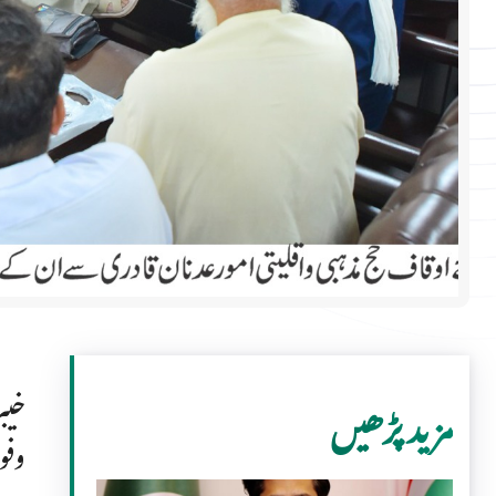
خیب
مزید پڑھیں
وفو