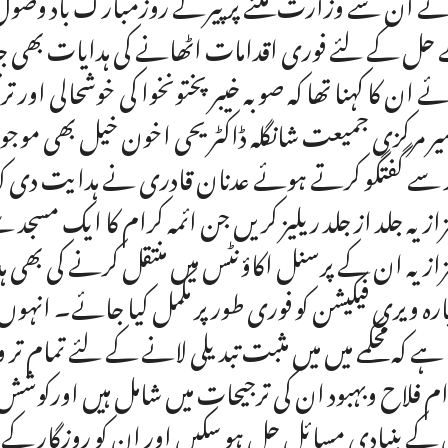
ے ان سے وزارت ملنے پر پیرکے روزمبارک باد وصول ک
حل کے لئے فوری اقدامات اٹھانے کی ہدایات بھی جا
ے ان کا کہنا تھا کہ صوبہ خیبر پختونخوا کی خوشحالی اور
یر مرکزی جمیعت شانگلہ ڈاکٹر یحی اخون خیل بھی موجود
 سے گفتگو کرتے ہوئے عدنان قادری نے ہدایت دی کہ صو
ازیہ جلد از جلد ریلیز کریں جن ائمہ کرام کا ایک مسجد س
ازیہ ان کے پرسنل اکاؤنٹس میں منتقل کرنے کی بھی ہدای
ارہ ویری فیکیشن کو فوری طور پر مکمل کیا جائے۔ ا
 ہے کہ محکمے میں میں مثبت تبدیلی لانے کے لئے تمام 
م فلاح وبہبود ان کی ترجیحات میں شامل ہیں اورکوش
کے بنیادی مسائل حل ہو سکیں اور ان کو روزگار کے مو