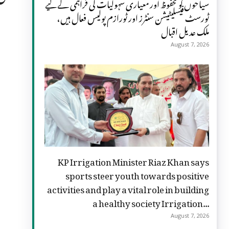
سیاحوں کو محفوظ اور معیاری سہولیات کی فراہمی کے لیے
ٹورسٹ فیسلیٹیشن سنٹرز اور ٹورازم پولیس فعال ہیں،
ملک عدیل اقبال
August 7, 2026
KP Irrigation Minister Riaz Khan says
sports steer youth towards positive
activities and play a vital role in building
a healthy society Irrigation...
August 7, 2026