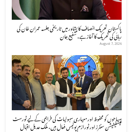
پاکستان تحریک انصاف کا پشاور میں تاریخی جلسہ عمران خان کی
رہائی کی تحریک کا آغاز ہے، شفیع جان
August 7, 2026
سیاحوں کو محفوظ اور معیاری سہولیات کی فراہمی کے لیے ٹورسٹ
فیسلیٹیشن سنٹرز اور ٹورازم پولیس فعال ہیں، ملک عدیل اقبال