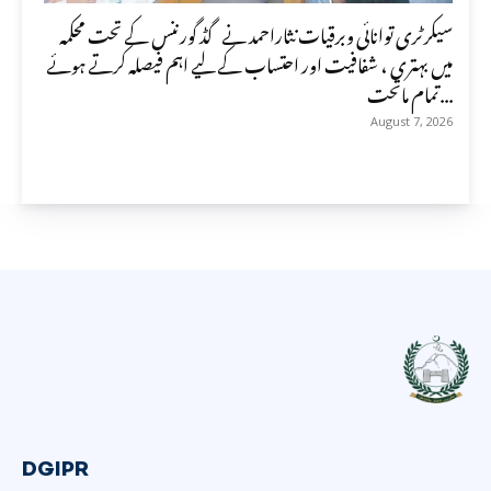
سیکرٹری توانائی وبرقیات نثاراحمد نے گڈ گورننس کے تحت محکمہ
میں بہتری ، شفافیت اور احتساب کے لیے اہم فیصلہ کرتے ہوئے
تمام ماتحت...
August 7, 2026
DGIPR