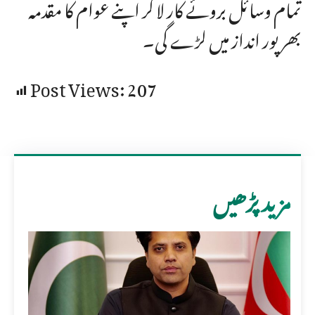
تمام وسائل بروئے کار لا کر اپنے عوام کا مقدمہ
بھرپور انداز میں لڑے گی۔
Post Views:
207
مزید پڑھیں