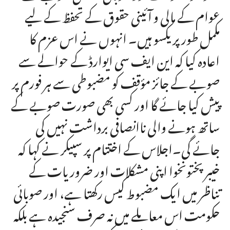
عوام کے مالی و آئینی حقوق کے تحفظ کے لیے
مکمل طور پر یکسو ہیں۔ انہوں نے اس عزم کا
اعادہ کیا کہ این ایف سی ایوارڈ کے حوالے سے
صوبے کے جائز مؤقف کو مضبوطی سے ہر فورم پر
پیش کیا جائے گا اور کسی بھی صورت صوبے کے
ساتھ ہونے والی ناانصافی برداشت نہیں کی
جائے گی۔اجلاس کے اختتام پر سپیکر نے کہا کہ
خیبر پختونخوا اپنی مشکلات اور ضروریات کے
تناظر میں ایک مضبوط کیس رکھتا ہے، اور صوبائی
حکومت اس معاملے میں نہ صرف سنجیدہ ہے بلکہ