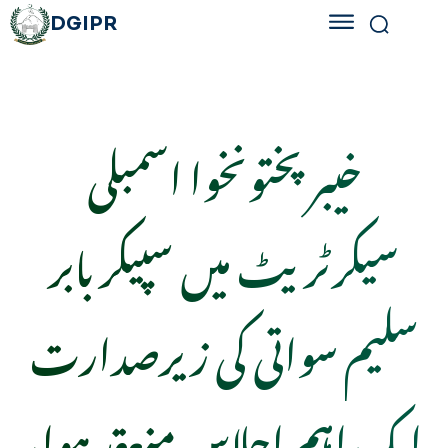
DGIPR
خیبر پختونخوا اسمبلی
سیکرٹریٹ میں سپیکر بابر
سلیم سواتی کی زیرصدارت
ایک اہم اجلاس منعقد ہوا،