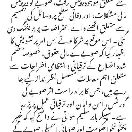
سے متعلق موجودہ پیش رفت، صوبے کو درپیش
مالی مشکلات، اور وفاقی سطح پر وسائل کی تقسیم
سے متعلق اٹھنے والے اعتراضات پر بریفنگ دی
گئی۔ اس موقع پر شرکاء نے اس امر پر تشویش کا
اظہار کیا کہ صوبے کے مالی حقوق، خصوصاً ضم
شدہ اضلاع کے ترقیاتی و انتظامی اخراجات سے
متعلق اہم معاملات مسلسل نظرانداز کیے جا
رہے ہیں، جس کا براہ راست اثر صوبے کی
گورننس، امن و امان اور ترقیاتی عمل پر پڑ رہا
ہے۔سپیکر بابر سلیم سواتی نے واضح کیا کہ خیبر
پختونخوا حکومت اور صوبائی اسمبلی صوبے کے