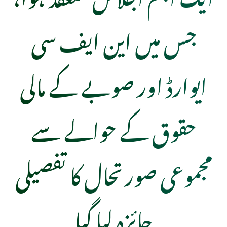
جس میں این ایف سی
ایوارڈ اور صوبے کے مالی
حقوق کے حوالے سے
مجموعی صورتحال کا تفصیلی
جائزہ لیا گیا