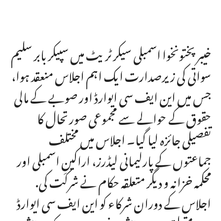
خیبر پختونخوا اسمبلی سیکرٹریٹ میں سپیکر بابر سلیم
سواتی کی زیرصدارت ایک اہم اجلاس منعقد ہوا،
جس میں این ایف سی ایوارڈ اور صوبے کے مالی
حقوق کے حوالے سے مجموعی صورتحال کا
تفصیلی جائزہ لیا گیا۔ اجلاس میں مختلف
جماعتوں کے پارلیمانی لیڈرز، اراکینِ اسمبلی اور
محکمہ خزانہ و دیگر متعلقہ حکام نے شرکت کی.
اجلاس کے دوران شرکاء کو این ایف سی ایوارڈ