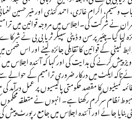
اب وسیم، اکرام غازی، احمد کنڈی اور منیر حسین لغمانی
ران نے شرکت کی۔اجلاس میں مروجہ قوانین میں ترامی
زہ لیا گیا۔چئیرپرسن و ڈپٹی سپیکر ثریا بی بی نے شرکاے 
بط کمیٹی کے قوانین کا تقابلی جائزہ لینے اور اس ضمن می
ویز پیش کرنے کی ہدایت کی اور کہا کہ آئندہ اجلاس میں محکم
ے تاکہ ایکٹ میں درکار ضروری ترامیم کے حوالے س
قائمہ کمیٹیوں کا مقصد حکومتی پالیسیوں پر عمل درآمد 
وط نظام سرگرم رکھنا ہے۔ انہوں نے متعلقہ محکموں کو
نی بنایا جائے اور آئندہ اجلاس میں جامع رپورٹ پیش 