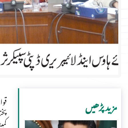
قوا
مزید پڑھیں
پخت
کمی