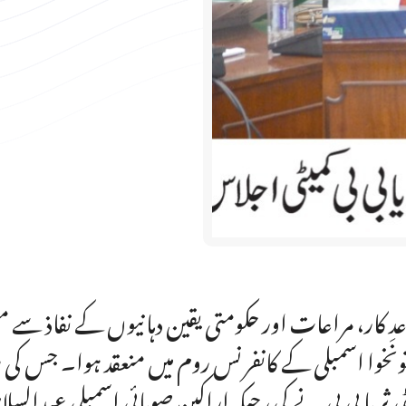
عدِ کار، مراعات اور حکومتی یقین دہانیوں کے نفاذ سے متع
ونخوا اسمبلی کے کانفرنس روم میں منعقد ہوا۔ جس کی ص
ٹی ثریا بی بی نے کی، جبکہ اراکین صوبائی اسمبلی عبدالس