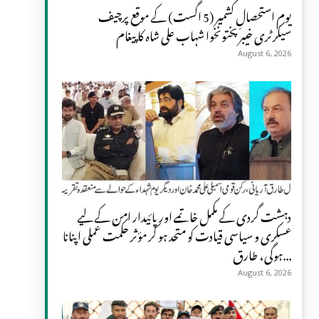
یومِ استحصالِ کشمیر (5 اگست) کے موقع پرچیف
سیکرٹری خیبر پختونخوا شہاب علی شاہ کا پیغام
August 6, 2026
دہشت گردی کے مکمل خاتمے اور پائیدار امن کے لیے
عسکری و سیاسی قیادت کو متحد ہو کر مؤثر حکمت عملی اپنانا
ہوگی، طارق...
August 6, 2026