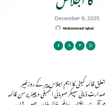
December 9, 2025
Muhammad Iqbal
لق قائمہ کمیٹی کا اہم اجلاس پیر کے روزخیبر
دارت ڈپٹی سپیکر صوبائی اسمبلی و چیئرپرسن قائمہ
لام آفریدی، افتاب عالم، خالد خان، صوبیہ شاہد،