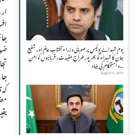
ارب
افس
جائ
ضوا
یومِ شہدائے پولیس پر صوبائی وزراء آفتاب عالم اور شفیع
جان کا شہداء کو بھرپور خراجِ عقیدت، قربانیوں کو امن
تجا
و استحکام کی بنیاد...
جائ
August 6, 2026
کہ 
مضب
یقی