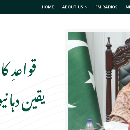
HOME
ABOUT US
FM RADIOS
N
قواعدِ ک
یقین دہان