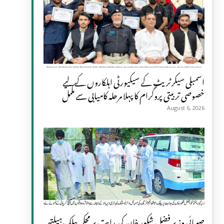
اسمبلی سیکرٹریٹ کے سیکیورٹی اہلکاروں کے لیے
خصوصی تربیتی پروگرام کا پہلا مرحلہ کامیابی سے مکمل
August 6, 2026
صوبائی وزیر فضل شکور خان کی ہدایت پر محکمہ پبلک ہیلتھ