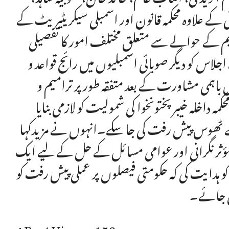
 کے علاوہ محکمہ قانون اور اسمبلی سیکریٹیریٹ کے
م کے حوالے سے متعلق مختلف امور کا تفصیلی
اجلاس کو دیگر صوبائی اسمبلیوں میں رائج قواعد و
ں باہمی مشاورت کے بعد متفقہ طور پر ترامیم و
ہ داخلہ خیبر پختونخوا کی شمولیت کو لازمی بنایا
ے ٹھوس پیش رفت کی جا سکے۔انہوں نے مزیدکہا
کی مؤثر نگرانی اور عوامی مسائل کے حل کے لیے ایک
 ہدایت کی کہ حکومتی فیصلوں پر عملی پیش رفت کو
کی جائے۔
Post Views:
158