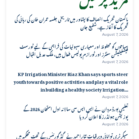
پاکستان تحریک انصاف کا پشاور میں تاریخی جلسہ عمران خان کی رہائی کی
تحریک کا آغاز ہے، شفیع جان
August 7, 2026
سیاحوں کو محفوظ اور معیاری سہولیات کی فراہمی کے لیے ٹورسٹ
فیسلیٹیشن سنٹرز اور ٹورازم پولیس فعال ہیں، ملک عدیل اقبال
August 7, 2026
KP Irrigation Minister Riaz Khan says sports steer
youth towards positive activities and play a vital role
in building a healthy society Irrigation...
August 7, 2026
تعلیمی بورڈ مردان نے ایس ایس سی سالانہ اول امتحان 2026 کے
پوزیشن ہولڈرز کا اعلان کر دیا
August 7, 2026
سیکرٹری توانائی وبرقیات نثاراحمد نے گڈ گورننس کے تحت محکمہ میں