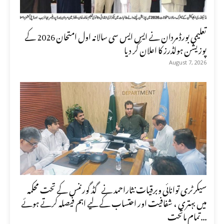
تعلیمی بورڈ مردان نے ایس ایس سی سالانہ اول امتحان 2026 کے
پوزیشن ہولڈرز کا اعلان کر دیا
August 7, 2026
سیکرٹری توانائی وبرقیات نثاراحمد نے گڈ گورننس کے تحت محکمہ
میں بہتری ، شفافیت اور احتساب کے لیے اہم فیصلہ کرتے ہوئے
تمام ماتحت...