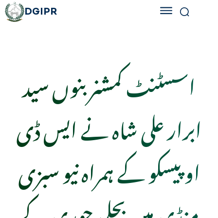
DGIPR
اسسٹنٹ کمشنر بنوں سید
ابرار علی شاہ نے ایس ڈی
او پیسکو کے ہمراہ نیو سبزی
منڈی میں بجلی چوری کے