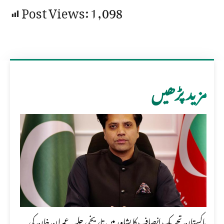
Post Views:
1,098
مزید پڑھیں
پاکستان تحریک انصاف کا پشاور میں تاریخی جلسہ عمران خان کی