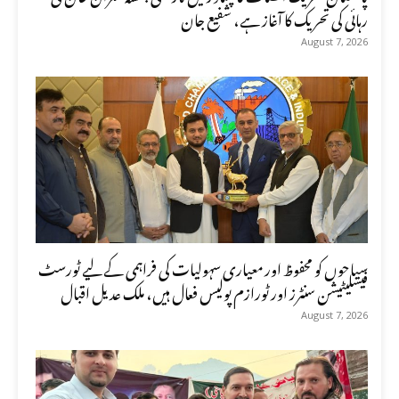
رہائی کی تحریک کا آغاز ہے، شفیع جان
August 7, 2026
سیاحوں کو محفوظ اور معیاری سہولیات کی فراہمی کے لیے ٹورسٹ
فیسلیٹیشن سنٹرز اور ٹورازم پولیس فعال ہیں، ملک عدیل اقبال
August 7, 2026