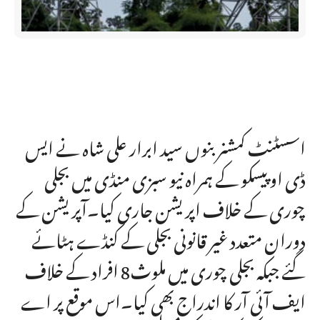
اسسٹنٹ کمشنر بنوں سید ابرار علی شاہ نے ایس
ڈی او پیسکو کے ہمراہ نیو سبزی منڈی میں بجلی
چوری کے خلاف اپریشن جاری کیا۔آپریشن کے
دوران متعدد غیر قانونی بجلی کے کنڈے ہٹائے
گئے جبکہ بجلی چوری میں ملوث8 افراد کے خلاف
ایف آئی آر کا اندراج بھی کیا۔اس موقع پر اے