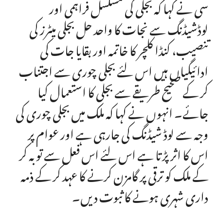
سی نے کہا کہ بجلی کی مسلسل فراہمی اور
لوڈشیڈنگ سے نجات کا واحد حل بجلی میٹرز کی
تنصیب، کنڈا کلچر کا خاتمہ اور بقایا جات کی
ادائیگیاں ہیں اس لئے بجلی چوری سے اجتناب
کر کے صحیح طریقے سے بجلی کا استعمال کیا
جائے۔ انہوں نے کہا کہ ملک میں بجلی چوری کی
وجہ سے لوڈ شیڈنگ کی جارہی ہے اور عوام پر
اس کا اثر پڑتا ہے اس لئے اس فعل سے توبہ کر
کے ملک کو ترقی پر گامزن کرنے کا عہد کر کے ذمہ
داری شہری ہونے کا ثبوت دیں۔