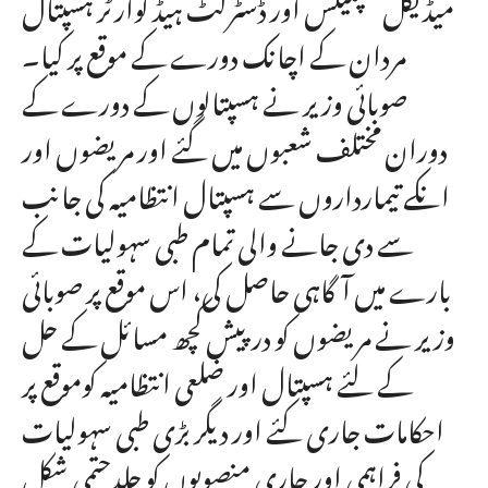
میڈیکل کمپلیکس اور ڈسٹرکٹ ہیڈ کوارٹر ہسپتال
مردان کے اچانک دورے کے موقع پر کیا۔
صوبائی وزیر نے ہسپتالوں کے دورے کے
دوران مختلف شعبوں میں گئے اور مریضوں اور
انکے تیمارداروں سے ہسپتال انتظامیہ کی جانب
سے دی جانے والی تمام طبی سہولیات کے
بارے میں آگاہی حاصل کی، اس موقع پر صوبائی
وزیر نے مریضوں کو درپیش کچھ مسائل کے حل
کے لئے ہسپتال اور ضلعی انتظامیہ کوموقع پر
احکامات جاری کئے اور دیگر بڑی طبی سہولیات
کی فراہمی اور جاری منصوبوں کو جلدحتمی شکل