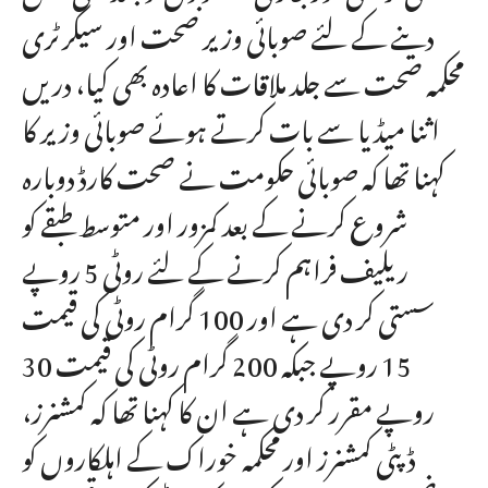
دینے کے لئے صوبائی وزیر صحت اور سیکرٹری
محکمہ صحت سے جلد ملاقات کا اعادہ بھی کیا، دریں
اثنا میڈیا سے بات کرتے ہوئے صوبائی وزیر کا
کہنا تھا کہ صوبائی حکومت نے صحت کارڈ دوبارہ
شروع کرنے کے بعد کمزور اور متوسط طبقے کو
ریلیف فراہم کرنے کے لئے روٹی 5 روپے
سستی کر دی ہے اور 100 گرام روٹی کی قیمت
15 روپے جبکہ 200 گرام روٹی کی قیمت 30
روپے مقرر کر دی ہے ان کا کہنا تھا کہ کمشنرز،
ڈپٹی کمشنرز اور محکمہ خوراک کے اہلکاروں کو