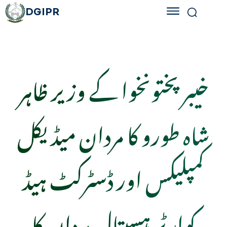
DGIPR
خیبرپختونخوا کے وزیر ظاہر
شاہ طورو کا مردان میڈیکل
کمپلیکس اور ڈسٹرکٹ ہیڈ
کوارٹر ہسپتال مردان کا