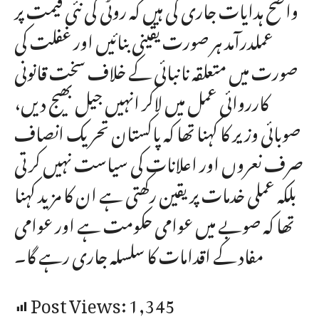
واضح ہدایات جاری کی ہیں کہ روٹی کی نئی قیمت پر
عملدرآمد ہر صورت یقینی بنائیں اور غفلت کی
صورت میں متعلقہ نانبائی کے خلاف سخت قانونی
کارروائی عمل میں لاکر انہیں جیل بھیج دیں،
صوبائی وزیر کا کہنا تھا کہ پاکستان تحریک انصاف
صرف نعروں اور اعلانات کی سیاست نہیں کرتی
بلکہ عملی خدمات پر یقین رکھتی ہے ان کا مزید کہنا
تھا کہ صوبے میں عوامی حکومت ہے اور عوامی
مفاد کے اقدامات کا سلسلہ جاری رہے گا۔
Post Views:
1,345