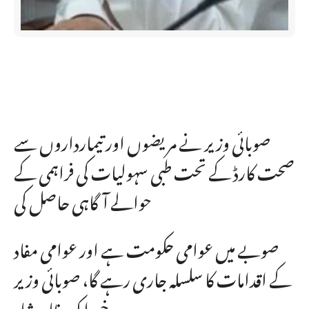
صوبائی وزیر نے مریضوں اور تیمارداروں سے
صحت کارڈ کے تحت طبی سہولیات کی فراہمی کے
حوالے آگاہی حاصل کی
صوبے میں عوامی حکومت ہے اور عوامی مفاد
کے اقدامات کا سلسلہ جاری رہے گا، صوبائی وزیر
خوراک ظاہر شاہ