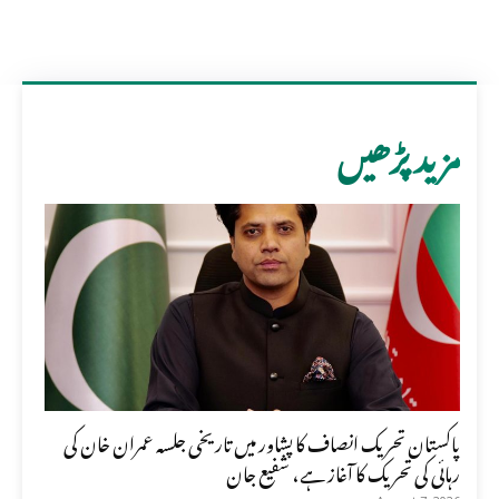
مزید پڑھیں
پاکستان تحریک انصاف کا پشاور میں تاریخی جلسہ عمران خان کی
رہائی کی تحریک کا آغاز ہے، شفیع جان