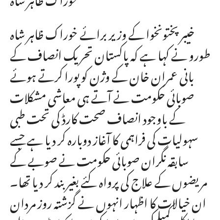
خیبرپختونخوا کے وزیر برائے خوراک ظاہر شاہ
طورو نے کہا ہے کہ پاکستان تحریک انصاف کے
بانی عمران خان کے وژن کو پورا کرتے ہوئے
صوبائی حکومت نے آتے ہی معاشی مشکلات
کے باوجود انصاف صحت کارڈ کی تحت طبی
سہولیات کی فراہمی کا آغاز دوبارہ کر دیا ہے جسے
سابقہ نگران صوبائی حکومت نے صوبے کے
مریضوں کے علاج کی پرواہ کئے بغیر بند کر دیا تھا۔
ان خیالات کا اظہار انہوں نے گزشتہ روز مردان