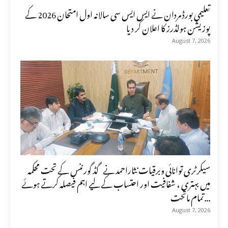
تعلیمی بورڈ مردان نے ایس ایس سی سالانہ اول امتحان 2026 کے
پوزیشن ہولڈرز کا اعلان کر دیا
August 7, 2026
سیکرٹری توانائی وبرقیات نثاراحمد نے گڈ گورننس کے تحت محکمہ
میں بہتری ، شفافیت اور احتساب کے لیے اہم فیصلہ کرتے ہوئے
تمام ماتحت...
August 7, 2026