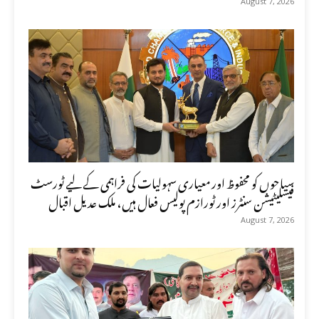
August 7, 2026
سیاحوں کو محفوظ اور معیاری سہولیات کی فراہمی کے لیے ٹورسٹ
فیسلیٹیشن سنٹرز اور ٹورازم پولیس فعال ہیں، ملک عدیل اقبال
August 7, 2026