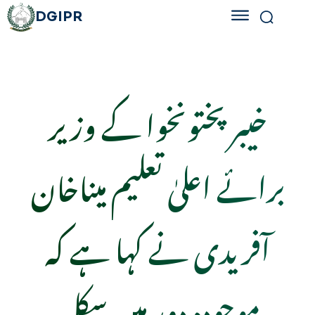
DGIPR
خیبر پختونخوا کے وزیر
برائے اعلیٰ تعلیم میناخان
آفریدی نے کہا ہے کہ
موجودہ دور میں سکل