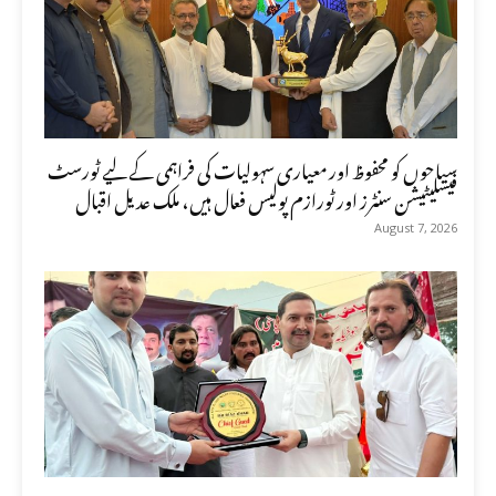
سیاحوں کو محفوظ اور معیاری سہولیات کی فراہمی کے لیے ٹورسٹ
فیسلیٹیشن سنٹرز اور ٹورازم پولیس فعال ہیں، ملک عدیل اقبال
August 7, 2026