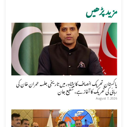
مزید پڑھیں
پاکستان تحریک انصاف کا پشاور میں تاریخی جلسہ عمران خان کی
رہائی کی تحریک کا آغاز ہے، شفیع جان
August 7, 2026