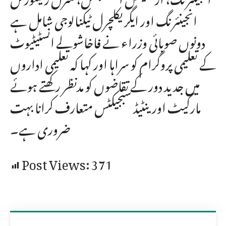
انجینئرنگ اور ایگریکلچرل ٹیکنالوجی شامل ہے
دونوں صوبائی وزراء نے فاخاشولے انسٹیٹیوٹ
کے تعلیمی پروگرام کو سراہا اور کہا کہ تعلیمی اداروں
میں جدید دور کے تقاضوں کو مدنظر رکھتے ہوئے
مارکیٹ اورینٹیڈ سبجیکٹس متعارف کرانا بہت
ضروری ہے۔
Post Views:
371