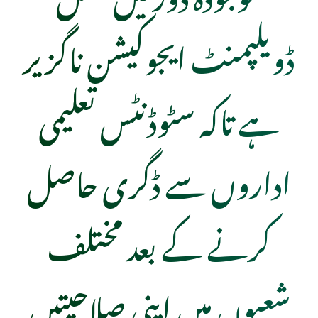
ڈویلپمنٹ ایجوکیشن ناگزیر
ہے تاکہ سٹوڈنٹس تعلیمی
اداروں سے ڈگری حاصل
کرنے کے بعد مختلف
شعبوں میں اپنی صلاحیتیں