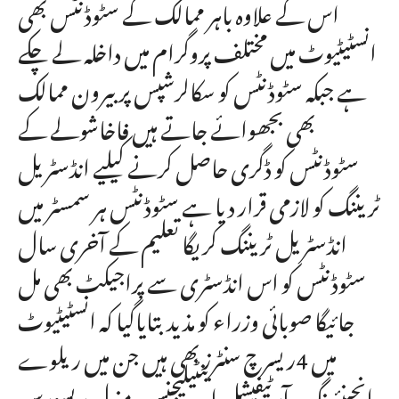
اس کے علاوہ باہر ممالک کے سٹوڈنٹس بھی
انسٹیٹیوٹ میں مختلف پروگرام میں داخلہ لے چکے
ہے جبکہ سٹوڈنٹس کو سکالرشپس پر بیرون ممالک
بھی بجھوائے جاتے ہیں فاخاشولے کے
سٹوڈنٹس کو ڈگری حاصل کرنے کیلیے انڈسٹریل
ٹریننگ کو لازمی قرار دیا ہے سٹوڈنٹس ہر سمسٹر میں
انڈسٹریل ٹریننگ کریگا تعلیم کے آخری سال
سٹوڈنٹس کو اس انڈسٹری سے پراجیکٹ بھی مل
جائیگا صوبائی وزراء کو مذیدبتایاگیا کہ انسٹیٹیوٹ
میں 4ریسرچ سنٹرز بھی ہیں جن میں ریلوے
انجینئرنگ، آرٹیفیشل اینٹیلیجنس، منرل ریسورس