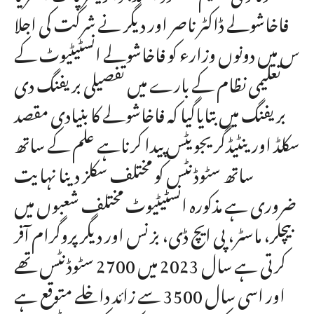
فاخاشولے ڈاکٹر ناصر اور دیگر نے شرکت کی اجلا
س میں دونوں وزارء کو فاخاشولے انسٹیٹیوٹ کے
تعلیمی نظام کے بارے میں تفصیلی بریفنگ دی
بریفنگ میں بتایاگیا کہ فاخاشولے کا بنیادی مقصد
سکلڈ اورینٹیڈگریجویٹس پیدا کرناہے علم کے ساتھ
ساتھ سٹوڈنٹس کو مختلف سکلز دینا نہایت
ضروری ہے مذکورہ انسٹیٹیوٹ مختلف شعبوں میں
بیچلر، ماسٹر، پی ایچ ڈی، بزنس اور دیگر پروگرام آفر
کرتی ہے سال 2023 میں 2700 سٹوڈنٹس تھے
اور اسی سال 3500 سے زائد داخلے متوقع ہے