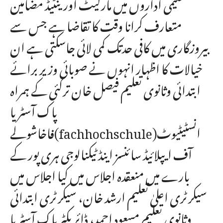
تعلیمی اداروں میں مارکیٹ اورینٹیڈ مضامین
متعارف کرانا وقت کا تقاضا ہے جس سے
بیروزگاری میں کافی حدتک کمی لائی جاسکتی ہے ان
خیالات کا اظہار انہوں نے صوبائی وزیر برائے
ابتدائی وثانوی تعلیم فیصل خان ترکئی کے ہمراہ
پاک آسٹریا
فاخاشولے(fachhochschule)انسٹیٹیوٹ
آف ایپلائیڈ سائنسز اینڈ ٹیکنالوجی ہری پور کے
بارے میں منعقدہ اجلاس میں کیا اجلاس میں
سیکرٹری اعلیٰ تعلیم ارشد خان، سیکرٹری ابتدائی
وثانوی تعلیم مسعود احمد، ڈائریکٹر پاک آسٹریا