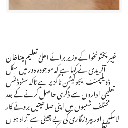
خیبر پختونخوا کے وزیر برائے اعلیٰ تعلیم میناخان
آفریدی نے کہا ہے کہ موجودہ دور میں سکل
ڈویلپمنٹ ایجوکیشن ناگزیر ہے تاکہ سٹوڈنٹس
تعلیمی اداروں سے ڈگری حاصل کرنے کے بعد
مختلف شعبوں میں اپنی صلاحیتیں بروئے کار
لاسکیں اور بیروزگاری کی بے چینی سے آزاد ہو ں