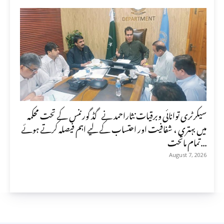
سیکرٹری توانائی وبرقیات نثاراحمد نے گڈ گورننس کے تحت محکمہ
میں بہتری ، شفافیت اور احتساب کے لیے اہم فیصلہ کرتے ہوئے
تمام ماتحت...
August 7, 2026