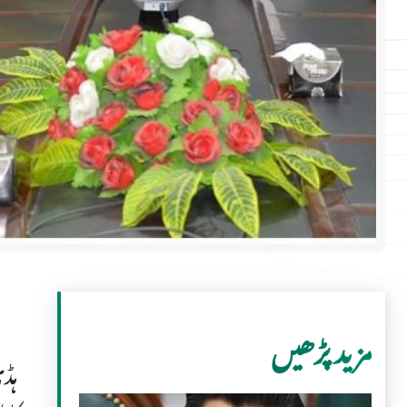
مزید پڑھیں
ہڈ