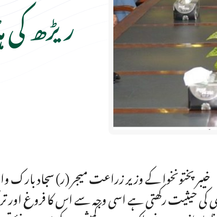
ریڑھ کی 
خیبر پختونخوا کے وزیر زراعت میجر (ر) سجاد بارک 
ی کی حیثیت رکھتی ہے اسی وجہ سے اس کا فروغ اور 