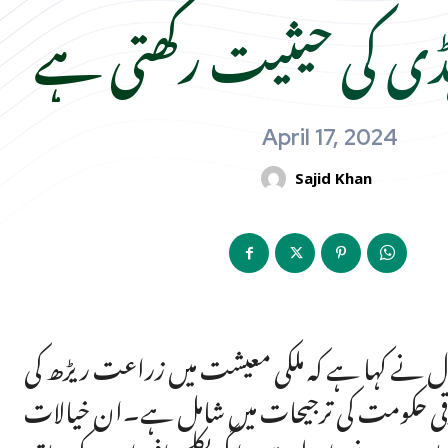
ہڈی کی حیثیت رکھتی ہے
April 17, 2024
Sajid Khan
وال نے کہا ہے کہ ملکی معیشت میں زراعت ریڑھ کی
ترقی حکومت کی ترجیحات میں شامل ہے۔ان خیالات