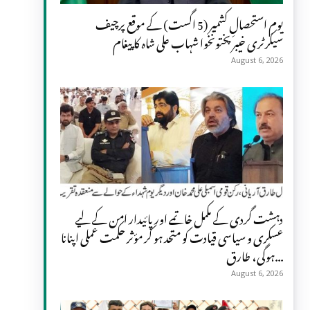
یومِ استحصالِ کشمیر (5 اگست) کے موقع پرچیف
سیکرٹری خیبر پختونخوا شہاب علی شاہ کا پیغام
August 6, 2026
دہشت گردی کے مکمل خاتمے اور پائیدار امن کے لیے
عسکری و سیاسی قیادت کو متحد ہو کر مؤثر حکمت عملی اپنانا
ہوگی، طارق...
August 6, 2026