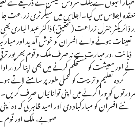
اظہار انہوں نے پبلک سروس کمیشن کے ذریعے نئے تعی
عقدہ اجلاس میں کیا۔اجلاس میں سیکرٹری زراعت جاوی
ر ڈائریکٹر جنرل زراعت (تحقیق) ڈاکٹر عبد الباری بھ
تعینات ہونے والے افسران کو خوش آمدید اور مبارکباد د
ذہانت اور مہارت سے نہ صرف ملک و قوم بھر پور ترقی
انے اور معیشت کو مستحکم کرنے میں بھی اپنا کردار 
کردہ تعلیم و تربیت کو عملی طور پر سامنے لاتے
ورتوں کو پورا کرنے میں اپنی توانائیاں صرف کریں
نئے افسران کو مبارکباد دی اور امید ظاہر کی کہ وہ ا
صوبے، ملک اور قوم کے 