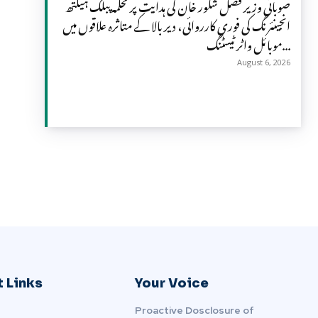
صوبائی وزیر فضل شکور خان کی ہدایت پر محکمہ پبلک ہیلتھ
انجینئرنگ کی فوری کارروائی، دیر بالا کے متاثرہ علاقوں میں
موبائل واٹر ٹیسٹنگ...
August 6, 2026
 Links
Your Voice
Proactive Dosclosure of