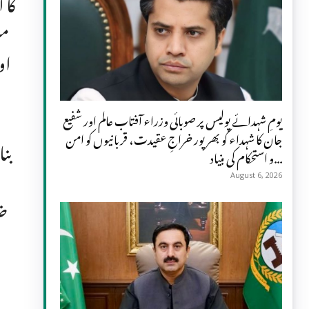
کا 
من
او
یومِ شہدائے پولیس پر صوبائی وزراء آفتاب عالم اور شفیع
جان کا شہداء کو بھرپور خراجِ عقیدت، قربانیوں کو امن
بن
و استحکام کی بنیاد...
August 6, 2026
ضر