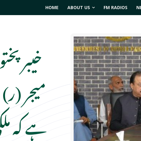
HOME
ABOUT US
FM RADIOS
N
خیبر پخ
میجر (ر)
ہے کہ م