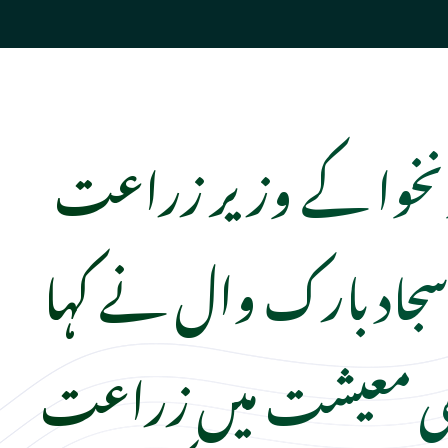
تونخوا کے وزیر زراعت
 سجاد بارک وال نے کہا
لکی معیشت میں زراعت