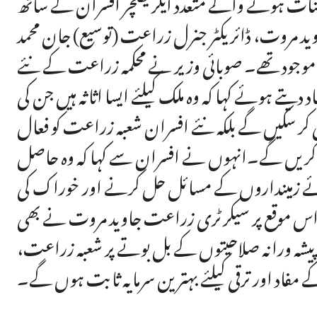
نات ہونے والے متعدد ایگریکلچر افسران کے ساتھ
د مروت، ڈائریکٹر جنرل زراعت (توسیع) جان محمد
ی موجود تھے۔ صوبائی وزیر نے محکمہ زراعت کے نئے
یتے ہوئے کہا کہ وہ ملک کیلئے ایسا اثاثہ ہیں جن کی
 کر سکیں گے بلکہ نئے افسران شعبہ زراعت کو فعال
ادا کریں گے۔انہوں نے افسران سے کہا کہ وہ حاصل
 ہوئے زمینداروں کے مسائل حل کرنے اور خوراک کی
۔اس موقع پر سیکرٹری زراعت جاوید مروت نے بھی
پنی پیشہ ورانہ صلاحیتوں کے بل بوتے پر شعبہ زراعت،
مفاد اور ترقی کیلئے بہترین سرمایہ ثابت ہوں گے۔