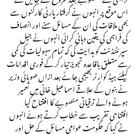
اس موقع پر انہوں نے گرفتار پارٹی کارکنوں سے
بھی ملاقات کی ان کے مسائل سنے اور انصاف
کی فراہمی کی یقین دہانی کرائی انہوں نے جیل
سپرنٹنڈنٹ کو ہدایت کی کہ تمام سہولیات کی کمی
سے متعلق باقاعدہ تجویز تیار کر کے فوری اقدامات
کیلئے ہیڈ کوارٹر بھیجی جائے بعد ازاں صوبائی وزیر
نے بنوں کے علاقے اسماعیل خانی میں تعمیر
ہونے والے ترقیاتی منصوبے کا افتتاح کیا
افتتاحی تقریب سے خطاب کرتے ہوئے انہوں
نے کہا کہ حکومت عوامی مسائل کے حل اور