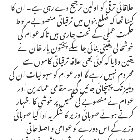
علاقائی ترقی کو اولین ترجیح دے رہی ہے۔ ان کا
کہنا تھا کہ ضلع بنوں میں ترقیاتی منصوبے مربوط
حکمت عملی کے تحت جاری ہیں تاکہ عوام کی
خوشحالی یقینی بنائی جا سکے پختون یار خان نے
یقین دلایا کہ کوئی بھی علاقہ ترقیاتی کاموں سے
محروم نہیں رہے گا اور عوام کو سہولیات ان کی
دہلیز تک پہنچائی جائیں گی۔ مقامی عمائدین اور
عوام نے منصوبے کی تکمیل پر خوشی کا اظہار
کرتے ہوئے صوبائی وزیر کا شکریہ ادا کیا صوبائی
وزیر کے اس دورے کو عوامی و اصلاحاتی
اقدامات کی جانب ایک مثبت پیش رفت قرار دیا