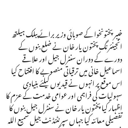
خیبر پختونخوا کے صوبائی وزیر برائے پبلک ہیلتھ
انجینئرنگ پختون یار خان نے ضلع بنوں کے
دورے کے دوران سنٹرل جیل اور علاقے
اسماعیل خانی میں ترقیاتی منصوبے کا افتتاح کیا
اس موقع پر انہوں نے قیدیوں کیلئے بنیادی
سہولیات کی فراہمی اور عوامی خدمت کے عزم کا
اظہار کیا پختون یار خان نے سنٹرل جیل بنوں کا
تفصیلی معائنہ کیا جہاں سپرنٹنڈنٹ جیل سمیع اللہ