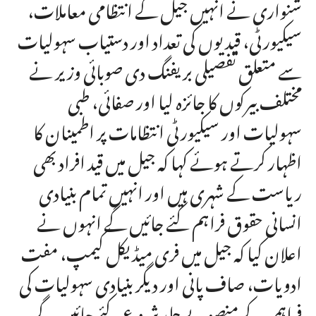
شنواری نے انہیں جیل کے انتظامی معاملات،
سیکیورٹی، قیدیوں کی تعداد اور دستیاب سہولیات
سے متعلق تفصیلی بریفنگ دی صوبائی وزیر نے
مختلف بیرکوں کا جائزہ لیا اور صفائی، طبی
سہولیات اور سیکیورٹی انتظامات پر اطمینان کا
اظہار کرتے ہوئے کہا کہ جیل میں قید افراد بھی
ریاست کے شہری ہیں اور انہیں تمام بنیادی
انسانی حقوق فراہم کئے جائیں گے انہوں نے
اعلان کیا کہ جیل میں فری میڈیکل کیمپ، مفت
ادویات، صاف پانی اور دیگر بنیادی سہولیات کی
فراہمی کے منصوبے جلد شروع کئے جائیں گے