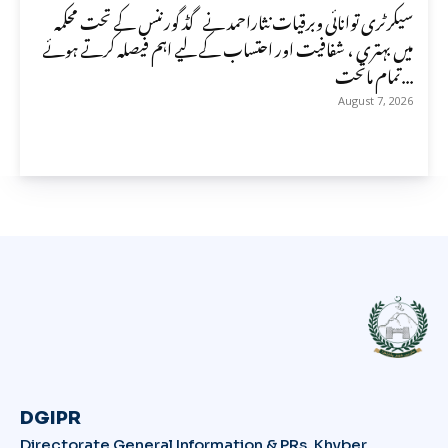
سیکرٹری توانائی وبرقیات نثاراحمد نے گڈ گورننس کے تحت محکمہ
میں بہتری ، شفافیت اور احتساب کے لیے اہم فیصلہ کرتے ہوئے
تمام ماتحت...
August 7, 2026
DGIPR
Directorate General Information & PRs, Khyber