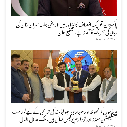
پاکستان تحریک انصاف کا پشاور میں تاریخی جلسہ عمران خان کی
رہائی کی تحریک کا آغاز ہے، شفیع جان
August 7, 2026
سیاحوں کو محفوظ اور معیاری سہولیات کی فراہمی کے لیے ٹورسٹ
فیسلیٹیشن سنٹرز اور ٹورازم پولیس فعال ہیں، ملک عدیل اقبال
August 7, 2026