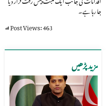
جا رہا ہے۔
Post Views:
463
مزید پڑھیں