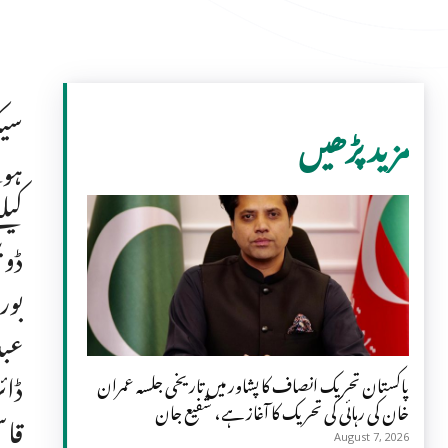
سیک
مزید پڑھیں
ہوئ
کیل
ڈوی
بور
عبد
ڈائ
پاکستان تحریک انصاف کا پشاور میں تاریخی جلسہ عمران
خان کی رہائی کی تحریک کا آغاز ہے، شفیع جان
قاس
August 7, 2026