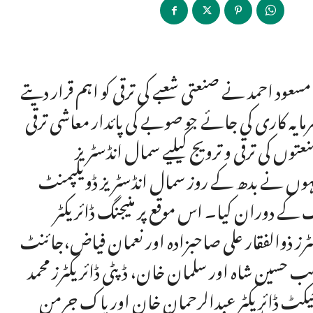
سعود احمد نے صنعتی شعبے کی ترقی کو اہم قرار دیتے
یہ کاری کی جائے جو صوبے کی پائدار معاشی ترقی
 کی ترقی و ترویج کیلیے سمال انڈسٹریز
انہوں نے بدھ کے روز سمال انڈسٹریز ڈویلپمنٹ
گ کے دوران کیا۔ اس موقع پر منیجنگ ڈائریکٹر
یکٹرز ذوالفقار علی صاحبزادہ اور نعمان فیاض،جائنٹ
ب حسین شاہ اور سلمان خان، ڈپٹی ڈائریکٹرز محمد
یکٹ ڈائریکٹر عبدالرحمان خان اورپاک جرمن