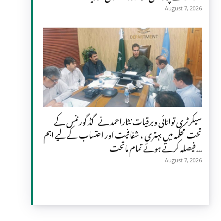
August 7, 2026
سیکرٹری توانائی وبرقیات نثاراحمد نے گڈ گورننس کے
تحت محکمہ میں بہتری ، شفافیت اور احتساب کے لیے اہم
فیصلہ کرتے ہوئے تمام ماتحت...
August 7, 2026