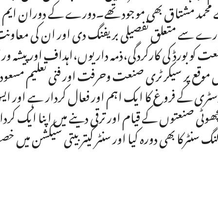
محمد مشتاق بھی موجود تھے۔دورے کے دوران ایم ڈی 
رے سے متعلق تفصیلی بریفنگ دی اور ان کی معاون
ت کو بورڈ کی کارکردگی،ذمہ داریوں،اہداف اور پیشہ ورا
موقع پر سیکرٹری صنعت وحرفت اور فنی تعلیم مسعود 
سٹری کے فروغ کا ایک اہم اور فعال کردار ہے اور
ھوٹی صنعتوں کے قیام اور ترقی دینے میں اپنا ایک ک
نگ سنٹرکا بھی دورہ کیا اور سنٹر کیتربیتی سیکشن میں خ