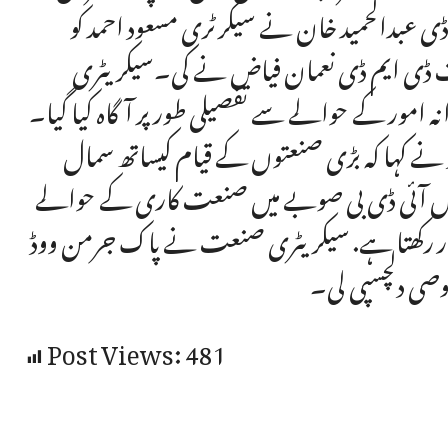
عبدالحمید خان نے سیکرٹری مسعود احمد کو
ت ڈی ایم ڈی نعمان فیاض نے کی۔سیکریٹری
نہ امور کے حوالے سے تفصیلی طور پر آگاہ کیا گیا۔
نے کہا کہ بڑی صنعتوں کے قیام کیساتھ سمال
 ایس آئی ڈی بی صوبے میں صنعت کاری کے حوالے
ردار رکھتا ہے. سیکریٹری صنعت نے پاک جرمن ووڈ
صوصی دلچسپی لی۔
Post Views:
481