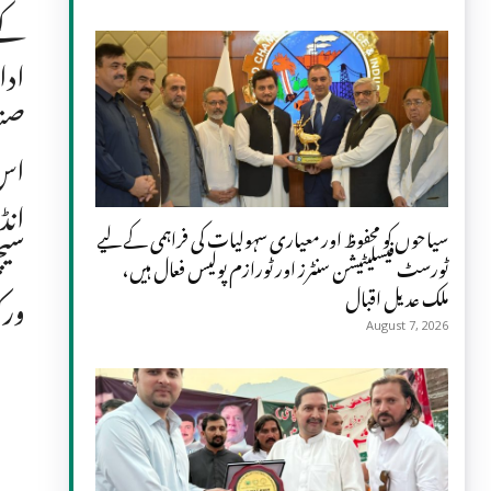
کے 
ادا
صنع
اس 
انڈ
سیاحوں کو محفوظ اور معیاری سہولیات کی فراہمی کے لیے
سیچ
ٹورسٹ فیسلیٹیشن سنٹرز اور ٹورازم پولیس فعال ہیں،
ملک عدیل اقبال
ورک
August 7, 2026