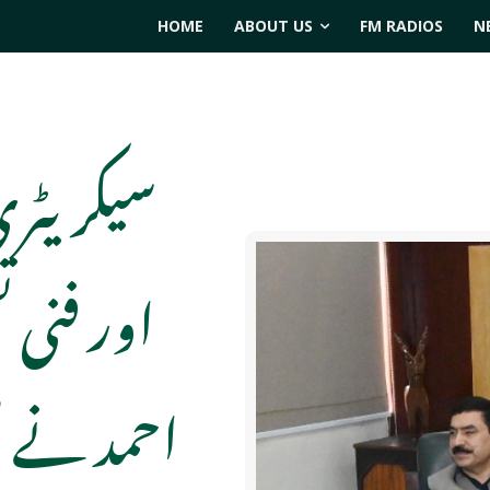
HOME
ABOUT US
FM RADIOS
N
سیکریٹر
اور فنی ت
احمد نے صن