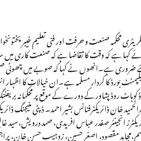
ریٹری محکمہ صنعت و حرفت اور فنی تعلیم خیبرپختونخوا م
ے کہا ہے کہ وقت کا تقاضا ہے کہ صنعت کاری میں سرما
ئے ضروری ہے۔انھوں نے کہا کہ صوبے میں چھوٹی صنعتوں
لپمنٹ بورڈ کا کردار مسلمہ ہے۔ان خیالات کا اظہار 
ڈ کوہاٹ روڈ پشاور کے دورے کے موقع پر محکمانہ بریفنن
الحمید خان ڈائریکٹرفنانس بشیر احمد۔ ڈپٹی منیجنگ ڈائر
ریکٹرز انجینئر صفدر عباس افریدی، صمد درویش،سید غال
م،مجاہد مقصود، اصغر حسین، زوہیب حسن خان، پراج