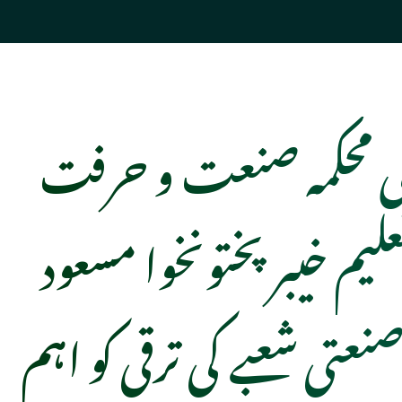
ی محکمہ صنعت و حرفت
علیم خیبرپختونخوا مسعود
عتی شعبے کی ترقی کو اہم