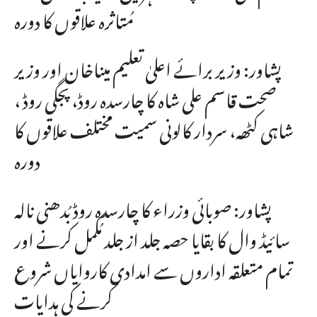
مُتاثرہ علاقوں کا دورہ
پشاور: وزیر برائے اعلیٰ تعلیم میناخان اور وزیر
صحت قاسم علی شاہ کا چارسدہ روڈ، پجگی روڈ ،
شاہی کٹھہ، سردار کالونی سمیت مختلف علاقوں کا
دورہ
پشاور: صوبائی وزراء کا چارسدہ روڈ بُدھنی نالہ
سائیڈ وال کا بقایا حصہ جلد از جلد مُکمل کرنے اور
تمام متعلقہ اداروں سے امدادی کاروایاں شروع
کرنے کی ہدایات