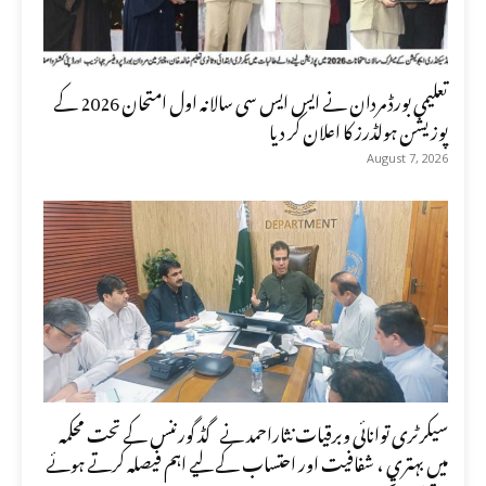
تعلیمی بورڈ مردان نے ایس ایس سی سالانہ اول امتحان 2026 کے
پوزیشن ہولڈرز کا اعلان کر دیا
August 7, 2026
سیکرٹری توانائی وبرقیات نثاراحمد نے گڈ گورننس کے تحت محکمہ
میں بہتری ، شفافیت اور احتساب کے لیے اہم فیصلہ کرتے ہوئے