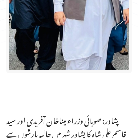
پشاور: صوبائی وزراء میناخان آفریدی اور سید
قاسم علی شاہ کا پشاور شہر میں حالیہ بارشوں سے