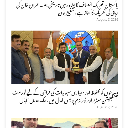
پاکستان تحریک انصاف کا پشاور میں تاریخی جلسہ عمران خان کی
رہائی کی تحریک کا آغاز ہے، شفیع جان
August 7, 2026
سیاحوں کو محفوظ اور معیاری سہولیات کی فراہمی کے لیے ٹورسٹ
فیسلیٹیشن سنٹرز اور ٹورازم پولیس فعال ہیں، ملک عدیل اقبال
August 7, 2026