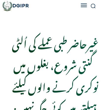
DGIPR
غیرحاضر طبی عملے کی اُلٹی
گنتی شروع، بغلوں میں
نوکری کرنے والوں کیلئے
ہیلتھ میں کوئی جگہ نہیں: