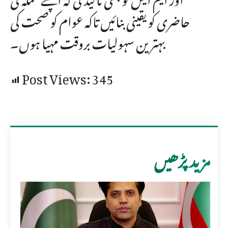
حاضری کو یقینی بنائیں تاکہ عوام کو صحت کی
بہترین سہولیات بروقت مہیا ہوں۔
Post Views:
345
مزید پڑھیں