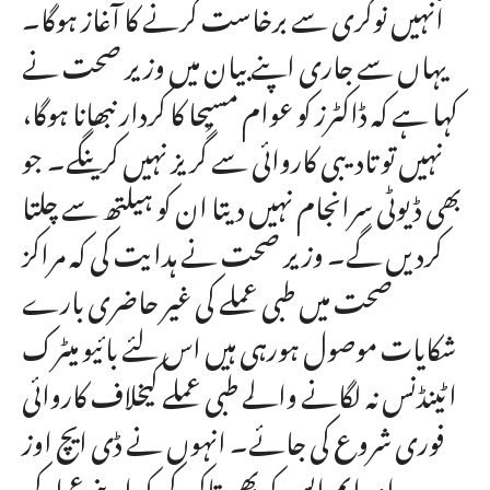
انہیں نوکری سے برخاست کرنے کا آغاز ہوگا۔
یہاں سے جاری اپنے بیان میں وزیر صحت نے
کہا ہے کہ ڈاکٹرز کو عوام مسیحا کا کردار نبھانا ہوگا،
نہیں تو تادیبی کاروائی سے گُریز نہیں کرینگے۔ جو
بھی ڈیوٹی سرانجام نہیں دیتا ان کو ہیلتھ سے چلتا
کردیں گے۔ وزیر صحت نے ہدایت کی کہ مراکز
صحت میں طبی عملے کی غیر حاضری بارے
شکایات موصول ہورہی ہیں اس لئے بائیو میٹرک
اٹینڈنس نہ لگانے والے طبی عملے کیخلاف کاروائی
فوری شروع کی جائے۔ انہوں نے ڈی ایچ اوز
اور ایم ایس کو بھی تاکید کی کہ اپنے عملہ کی