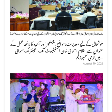
خوشحالی کے لیے معدنیات: مواقع، چیلنجز اور آئندہ کا لائحہ عمل کے
عنوان سے، غلام اسحاق خان انسٹیٹیوٹ آف انجینئرنگ صوابی
میں قومی سمپوزیم...
August 10, 2026