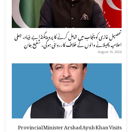
تحصیل غازی کو پنجاب میں شامل کرنے کا پروپیگنڈا بے بنیاد، جعلی
اعلامیہ پھیلانے والوں کے خلاف کارروائی ہوگی، شفیع جان
August 10, 2026
Provincial Minister Arshad Ayub Khan Visits