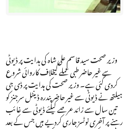
وزیر صحت سید قاسم علی شاہ کی ہدایت پر ڈیوٹی
سے غیر حاضر طبی عملے کیخلاف کاروائی شروع
کردی گئی ہے۔ وزیر صحت کی ہدایت پر ڈی جی
ہیلتھ نے ڈیوٹی سے غیر حاضر پندرہ ڈینٹل سرجنز کو
تین سال سے زائد عرصے کیلئے ڈیوٹی سے غائب
رہنے پر آخری نوٹسز جاری کردیے ہیں جس کے بعد