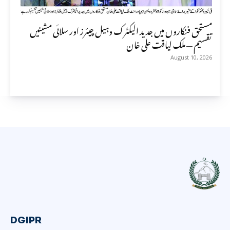
مستحق فنکاروں میں جدید الیکٹرک وہیل چیئرز اور سلائی مشینیں
تقسیم — ملک لیاقت علی خان
August 10, 2026
DGIPR