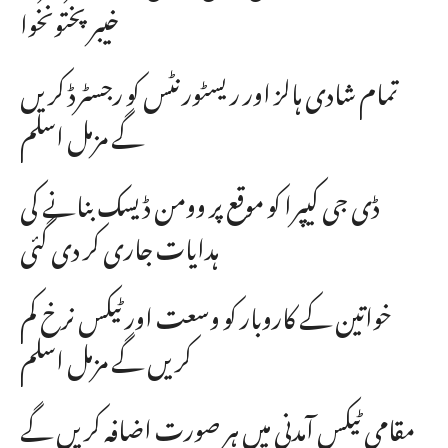
خیبرپختونخوا
تمام شادی ہالز اور ریسٹورنٹس کو رجسٹرڈ کریں
گے مزمل اسلم
ڈی جی کیپرا کو موقع پر وومن ڈیسک بنانے کی
ہدایات جاری کر دی گئی
خواتین کے کاروبار کو وسعت اور ٹیکس نرخ کم
کریں گے مزمل اسلم
مقامی ٹیکس آمدنی میں ہر صورت اضافہ کریں گے