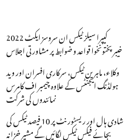
کیپرا سیلز ٹیکس ان سروسز ایکٹ 2022
خیبرپختونخوا قواعد و ضوابط پر مشاورتی اجلاس
وکلاء، ماہرین ٹیکس، سرکاری افسران اور وید
ہولڈنگ ایجنٹس کے علاوہ چیمبر اف کامرس
نمائندوں کی شرکت
شادی ہال اور ریسٹورنٹ پر 10 فیصد ٹیکس کی
بجائے فیکس ٹیکس لگائیں گے مشیر خزانہ