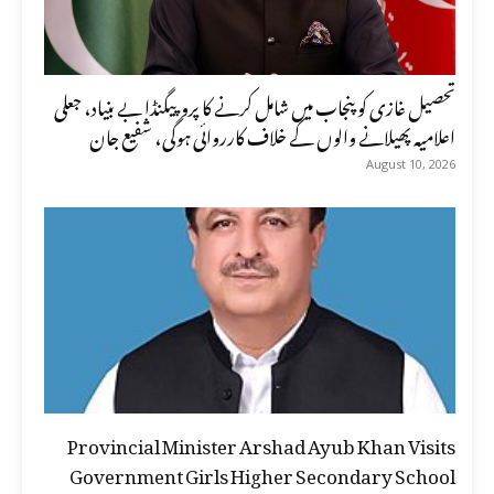
تحصیل غازی کو پنجاب میں شامل کرنے کا پروپیگنڈا بے بنیاد، جعلی
اعلامیہ پھیلانے والوں کے خلاف کارروائی ہوگی، شفیع جان
August 10, 2026
Provincial Minister Arshad Ayub Khan Visits
Government Girls Higher Secondary School