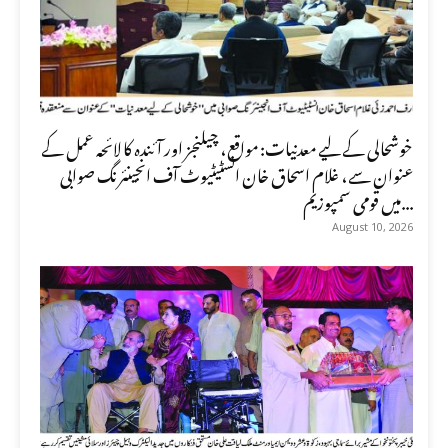
خوشحالی کے لیے معدنیات: مواقع، چیلنجز اور آئندہ کا لائحہ عمل کے
عنوان سے، غلام اسحاق خان انسٹیٹیوٹ آف انجینئرنگ صوابی
میں قومی سمپوزیم...
August 10, 2026