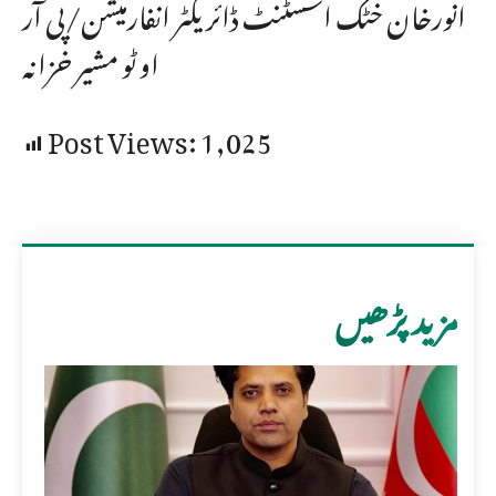
انورخان خٹک اسسٹنٹ ڈائریکٹر انفارمیشن/پی آر
او ٹو مشیر خزانہ
Post Views:
1,025
مزید پڑھیں