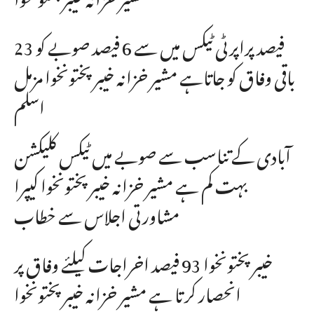
23 فیصد پراپرٹی ٹیکس میں سے 6 فیصد صوبے کو
باقی وفاق کو جاتاہے مشیر خزانہ خیبرپختونخوا مزمل
اسلم
آبادی کے تناسب سے صوبے میں ٹیکس کلیکشن
بہت کم ہے مشیر خزانہ خیبرپختونخوا کیپرا
مشاورتی اجلاس سے خطاب
خیبرپختونخوا 93 فیصد اخراجات کیلئے وفاق پر
انحصار کرتا ہے مشیر خزانہ خیبرپختونخوا