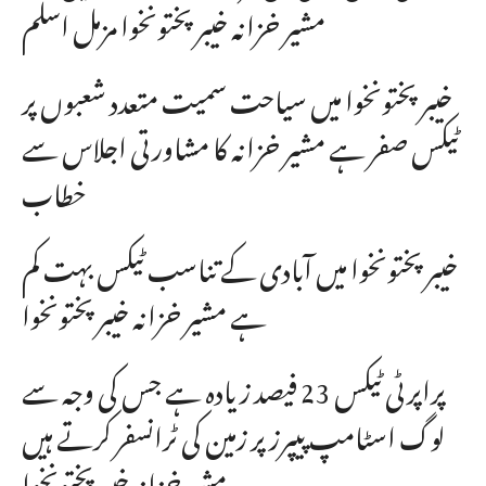
مشیر خزانہ خیبرپختونخوا مزمل اسلم
خیبرپختونخوا میں سیاحت سمیت متعدد شعبوں پر
ٹیکس صفر ہے مشیر خزانہ کا مشاورتی اجلاس سے
خطاب
خیبرپختونخوا میں آبادی کے تناسب ٹیکس بہت کم
ہے مشیر خزانہ خیبرپختونخوا
پراپرٹی ٹیکس 23 فیصد زیادہ ہے جس کی وجہ سے
لوگ اسٹامپ پیپرز پر زمین کی ٹرانسفر کرتے ہیں
مشیر خزانہ خیبرپختونخوا