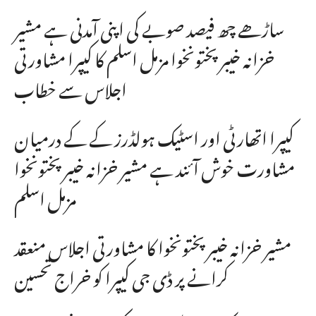
ساڑھے چھ فیصد صوبے کی اپنی آمدنی ہے مشیر
خزانہ خیبرپختونخوا مزمل اسلم کا کیپرا مشاورتی
اجلاس سے خطاب
کیپرا اتھارٹی اور اسٹیک ہولڈرز کے کے درمیان
مشاورت خوش آئند ہے مشیر خزانہ خیبرپختونخوا
مزمل اسلم
مشیر خزانہ خیبرپختونخوا کا مشاورتی اجلاس منعقد
کرانے پر ڈی جی کیپرا کو خراج تحسین