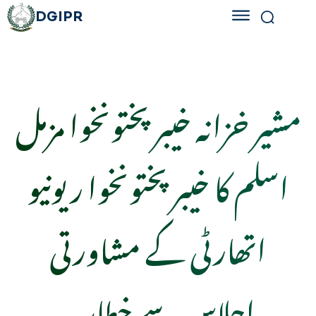
DGIPR
مشیر خزانہ خیبرپختونخوا مزمل
اسلم کا خیبرپختونخوا ریونیو
اتھارٹی کے مشاورتی
اجلاس سے خطاب