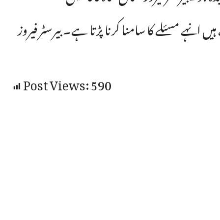
بجلی چوری اور کنڈوں کی وجہ سے جو شہری بجلی کا بل دیتے ہیں انہے مسئلے کا سامنا کرنا پڑتا ہے۔ بیرسٹر فیروز
Post Views:
590