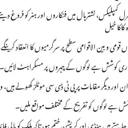
 کاکا خیل
ں قومی و بین الاقوامی سطح پر سرگرمیوں کا انعقاد کرینگے
ری کوشش ہے لوگوں کے چہروں پر مسکراہٹ لائیں۔
ان اور دیگر مقامات پر پی ٹی ڈی سی موٹلز کھولے ہیں
ش ہے لوگوں کو تفریح کے مختلف مواقع ملیں۔
چاہتے ہیں ہنڈی اور کرپشن ختم ہو، تاکہ ملک کو مالی فائی