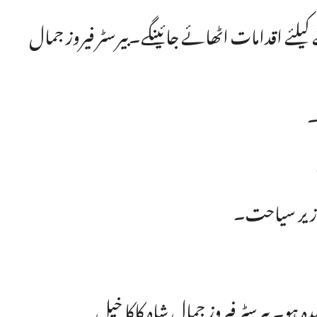
کلچرل کمپلیکس، نشترہال میں فنکاروں اور ہنر کو فروغ دینے کیلئے اقدامات اٹھائے جائینگے۔بیرسٹر فیروز جمال
۔
، وزیر سیاحت۔
دہ ہو۔ بیرسٹر فیروز جمال شاہ کاکا خیل