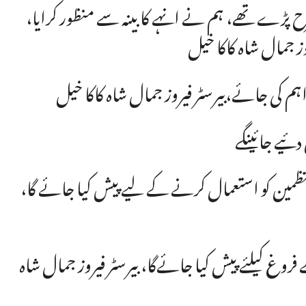
کئی سالوں سے فنکاروں کیلئے انڈونمنٹ فنڈز رولز اسی طرح پڑے تھے، ہم نے انہے کابینہ سے منظور کرایا،
ز جمال شاہ کاکا خیل
م کی جائے،بیرسٹر فیروز جمال شاہ کاکا خیل
کلچرل کمپلیکس نشترہال فنکاروں اور مختلف ایونٹ کے منتظمین کو استعمال کرنے کے لیے پیش کیا جائے گا،
وغ کیلئے پیش کیا جائےگا، بیرسٹر فیروز جمال شاہ