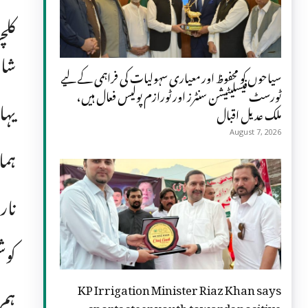
شاہ
سیاحوں کو محفوظ اور معیاری سہولیات کی فراہمی کے لیے
ٹورسٹ فیسلیٹیشن سنٹرز اور ٹورازم پولیس فعال ہیں،
یہا
ملک عدیل اقبال
August 7, 2026
ہما
نار
کوش
KP Irrigation Minister Riaz Khan says
ہم 
sports steer youth towards positive