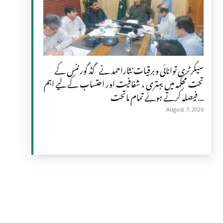
سیکرٹری توانائی وبرقیات نثاراحمد نے گڈ گورننس کے
تحت محکمہ میں بہتری ، شفافیت اور احتساب کے لیے اہم
فیصلہ کرتے ہوئے تمام ماتحت...
August 7, 2026