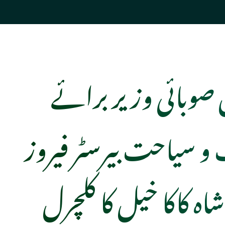
 صوبائی وزیر برائے
و سیاحت بیرسٹر فیروز
اہ کاکا خیل کا کلچرل