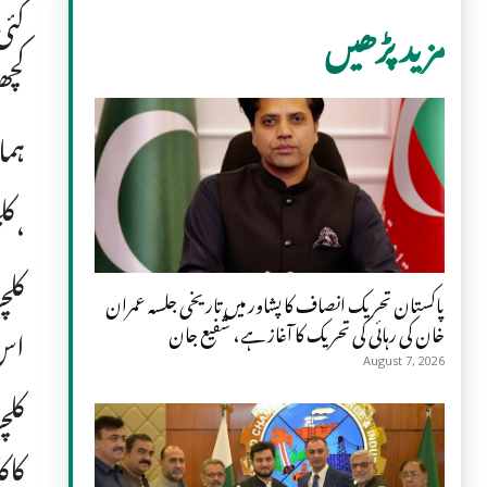
مزید پڑھیں
کچھ
ہما
کلچرل کمپلیکس نشترہال میں مختلف ثقافتی پروگرام تشکیل دئیے جائینگے،
پاکستان تحریک انصاف کا پشاور میں تاریخی جلسہ عمران
اس 
خان کی رہائی کی تحریک کا آغاز ہے، شفیع جان
August 7, 2026
کلچ
کاک