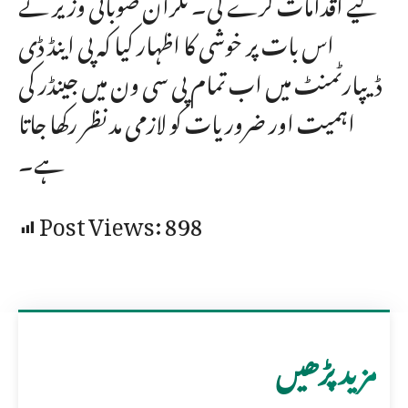
لیے اقدامات کرے گی۔ نگران صوبائی وزیر نے
اس بات پر خوشی کا اظہار کیا کہ پی اینڈ ڈی
ڈیپارٹمنٹ میں اب تمام پی سی ون میں جینڈر کی
اہمیت اور ضروریات کو لازمی مد نظر رکھا جاتا
ہے۔
Post Views:
898
مزید پڑھیں