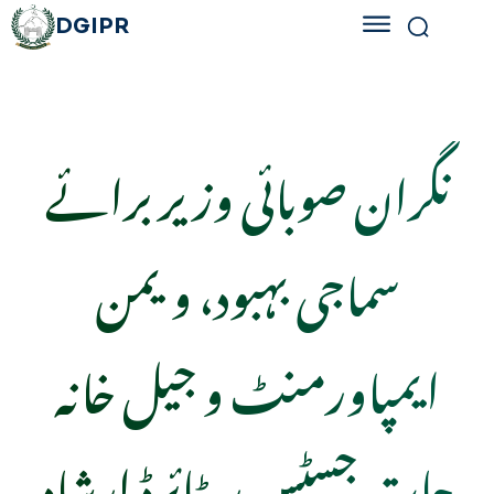
DGIPR
نگران صوبائی وزیر برائے
سماجی بہبود، ویمن
ایمپاورمنٹ و جیل خانہ
جات جسٹس ریٹائرڈ ارشاد