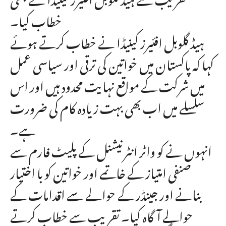
خطاب کیا۔
ہیڈ گلوبل افئیرز کینیڈا نے خطاب کرتے ہوئے
کہا کہ پاکستان میں خواتین کی ترقی اور سیاسی عمل
میں شرکت کے مواقع نہایت محدود ہیں اور اس
سلسلے میں اب بھی بہت زیادہ کام کی ضرورت
ہے۔
انہوں نے کو واٹر انٹرنیشنل کے پلیٹ فارم سے
صنفی امتیاز کے خاتمے اور خواتین کو با اختیار
بنانے اور جینڈر کے حوالے سے اقدامات کے
حوالے آگاہ کیا۔ تقریب سے خطاب کرتے