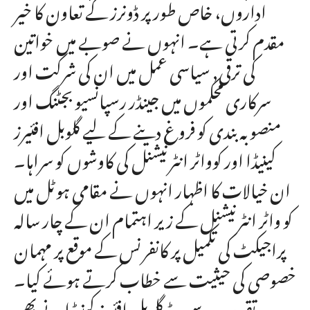
اداروں، خاص طور پر ڈونرز کے تعاون کا خیر
مقدم کرتی ہے۔ انہوں نے صوبے میں خواتین
کی ترقی, سیاسی عمل میں ان کی شرکت اور
سرکاری محکموں میں جینڈر رسپانسیو بجٹنگ اور
منصوبہ بندی کو فروغ دینے کے لیے گلوبل افئیرز
کینیڈا اور کوواٹر انٹرنیشنل کی کاوشوں کو سراہا۔
ان خیالات کا اظہار انہوں نے مقامی ہوٹل میں
کو واٹر انٹرنیشنل کے زیر اہتمام ان کے چار سالہ
پراجیکٹ کی تکمیل پر کانفرنس کے موقع پر مہمان
خصوصی کی حیثیت سے خطاب کرتے ہوئے کیا۔
تقریب سے ہیڈ گلوبل افئیرز کینیڈا نے بھی