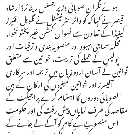
ہوئے نگران صوبائی وزیر جسٹس ریٹائرڈ ارشاد
قیصر نے کہا کہ کو واٹر انٹرنیشنل نے گلوبل افئیرز
کینیڈا کے تعاون سے نسواں کمشن خیبر پختونخوا,
محکمہ سماجی بہبود اور منصوبہ بندی و ترقیات اور
پولیس کے عملے کی تربیت، خواتین سے متعلق
قوانین کے آسان اردو زبان میں ترجمہ اور سرکاری
آفیسرز اور خواتین کمیٹیوں کی ارکان کے بین
الصوبائی دوروں کا اہتمام کر کے پراجیکٹ کے
مقاصد کی طرف نمایاں پیش رفت کی اور حکومت
اس منصوبے کے کام کو آگے لے جانے کے