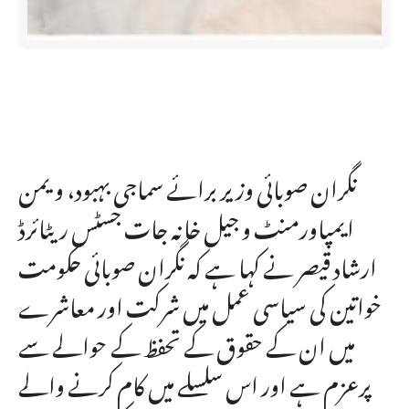
نگران صوبائی وزیر برائے سماجی بہبود، ویمن
ایمپاورمنٹ و جیل خانہ جات جسٹس ریٹائرڈ
ارشاد قیصر نے کہا ہے کہ نگران صوبائی حکومت
خواتین کی سیاسی عمل میں شرکت اور معاشرے
میں ان کے حقوق کے تحفظ کے حوالے سے
پرعزم ہے اور اس سلسلے میں کام کرنے والے