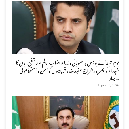
یومِ شہدائے پولیس پر صوبائی وزراء آفتاب عالم اور شفیع جان کا
شہداء کو بھرپور خراجِ عقیدت، قربانیوں کو امن و استحکام کی
بنیاد...
August 6, 2026