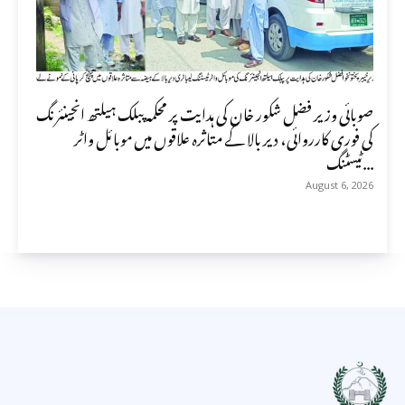
صوبائی وزیر فضل شکور خان کی ہدایت پر محکمہ پبلک ہیلتھ انجینئرنگ
کی فوری کارروائی، دیر بالا کے متاثرہ علاقوں میں موبائل واٹر
ٹیسٹنگ...
August 6, 2026