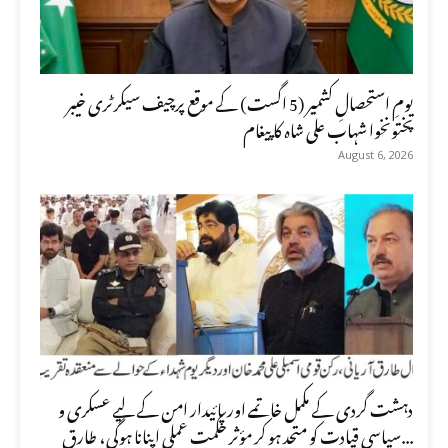
یومِ استحصالِ کشمیر (5 اگست) کے موقع پرچیف سیکرٹری خیبر
پختونخوا شہاب علی شاہ کا پیغام
August 6, 2026
دہشت گردی کے مکمل خاتمے اور پائیدار امن کے لیے عسکری و
سیاسی قیادت کو متحد ہو کر مؤثر حکمت عملی اپنانا ہوگی، طارق...