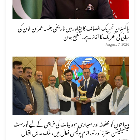
پاکستان تحریک انصاف کا پشاور میں تاریخی جلسہ عمران خان کی
رہائی کی تحریک کا آغاز ہے، شفیع جان
August 7, 2026
سیاحوں کو محفوظ اور معیاری سہولیات کی فراہمی کے لیے ٹورسٹ
فیسلیٹیشن سنٹرز اور ٹورازم پولیس فعال ہیں، ملک عدیل اقبال