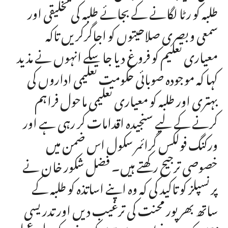
طلبہ کو رٹا لگانے کے بجائے طلبہ کی تخلیقی اور
سمعی و بصری صلاحیتوں کو اجاگرکریں تاکہ
معیاری تعلیم کو فروغ دیا جا سکے انہوں نے مذید
کہا کہ موجودہ صوبائی حکومت تعلیمی اداروں کی
بہتری اور طلبہ کو معیاری تعلیمی ماحول فراہم
کرنے کے لیے سنجیدہ اقدامات کر رہی ہے اور
ورکنگ فولکس گرائمر سکول اس ضمن میں
خصوصی ترجیح رکھتے ہیں۔ فضل شکور خان نے
پرنسپلز کو تاکید کی کہ وہ اپنے اساتذہ کو طلبہ کے
ساتھ بھرپور محنت کی ترغیب دیں اور تدریسی