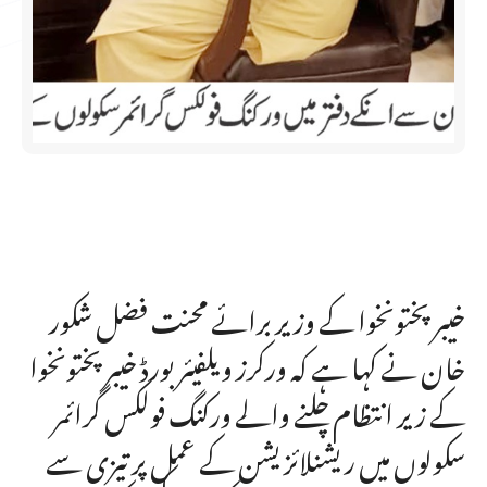
خیبرپختونخوا کے وزیر برائے محنت فضل شکور
خان نے کہا ہے کہ ورکرز ویلفیئر بورڈ خیبرپختونخوا
کے زیر انتظام چلنے والے ورکنگ فولکس گرائمر
سکولوں میں ریشنلائزیشن کے عمل پر تیزی سے