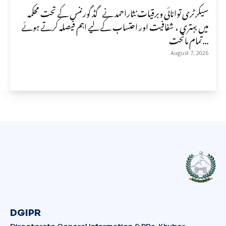
سیکرٹری توانائی وبرقیات نثاراحمد نے گڈ گورننس کے تحت محکمہ
میں بہتری ، شفافیت اور احتساب کے لیے اہم فیصلہ کرتے ہوئے
تمام ماتحت...
August 7, 2026
DGIPR