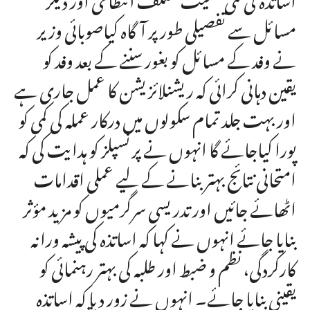
مسائل سے تفصیلی طور پر آگاہ کیاصوبائی وزیر
نے وفد کے مسائل کو بغور سننے کے بعد وفد کو
یقین دہانی کرائی کہ ریشنلائزیشن کا عمل جاری ہے
اور بہت جلد تمام سکولوں میں درکار عملہ کی کمی کو
پورا کیاجائے گا انہوں نے پرنسپلز کو ہدایت کی کہ
امتحانی نتائج بہتر بنانے کے لیے عملی اقدامات
اٹھائے جائیں اور تدریسی سرگرمیوں کو مزید مؤثر
بنایا جائے انہوں نے کہا کہ اساتذہ کی پیشہ ورانہ
کارکردگی، نظم و ضبط اور طلبہ کی بہتر رہنمائی کو
یقینی بنایا جائے۔ انہوں نے زور دیا کہ اساتذہ