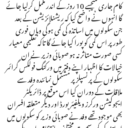
کام جاری ہیجسے 10 روز کے اندر مکمل کرلیا جائے
گا انہوں نے واضح کیا کہ ریشنلائزیشن کے بعد
جن سکولوں میں اساتذہ کی کمی ہوگی وہاں فوری
طور پر اس کمی کو پورا کیا جائے گا تاکہ تعلیمی معیار
کسی صورت متاثر نہ ہو صوبائی وزیر نے ان
خیالات کا اظہار اپنے دفتر میں ورکنگ فولکس گرائمر
سکولوں کے پرنسپلز پر مشتمل نمائندہ وفد سے
ملاقات کے دوران کیا اس موقع پر ڈائریکٹر
ایجوکیشن ورکرز ویلفیئر بورڈ اور دیگر متعلقہ افسران
بھی موجود تھے وفد نے صوبائی وزیر کو سکولوں میں
اساتذہ کی کمی سمیت مختلف انتظامی اور دیگر