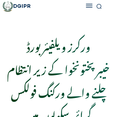
DGIPR
ورکرز ویلفیئر بورڈ
خیبرپختونخوا کے زیر انتظام
چلنے والے ورکنگ فولکس
گرائمر سکولوں میں