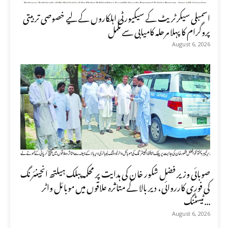
اسمبلی سیکرٹریٹ کے سیکیورٹی اہلکاروں کے لیے خصوصی تربیتی
پروگرام کا پہلا مرحلہ کامیابی سے مکمل
August 6, 2026
صوبائی وزیر فضل شکور خان کی ہدایت پر محکمہ پبلک ہیلتھ انجینئرنگ
کی فوری کارروائی، دیر بالا کے متاثرہ علاقوں میں موبائل واٹر
ٹیسٹنگ...
August 6, 2026