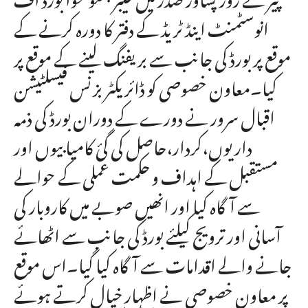
انوسٹمنٹ اینڈ ٹریڈ کے دفتر کا دورہ کرنے کے
موقع پر بورڈ کی جانب سے بریفنگ لینے کے موقع پر
کیا۔معاون خصوصی کو ڈائریکٹر بزنس فیسلٹیشن
اقبال سرور نے دورے کے دوران بورڈ کی ذمہ
داریوں،کردار،حاصل کی گئ کامیابیوں اور
مستقبل کے اہداف و حکمت عملی کے حوالے
سے آگاہ کیا اور انھیں صوبے میں کاروبار کی
آسانی اور ترویج کیلئے بورڈ کی جانب سے اٹھائے
جانے والے اقدامات سے آگاہ کیا گیا۔اس موقع
پر معاون خصوصی نے اظہار خیال کرتے ہوئے