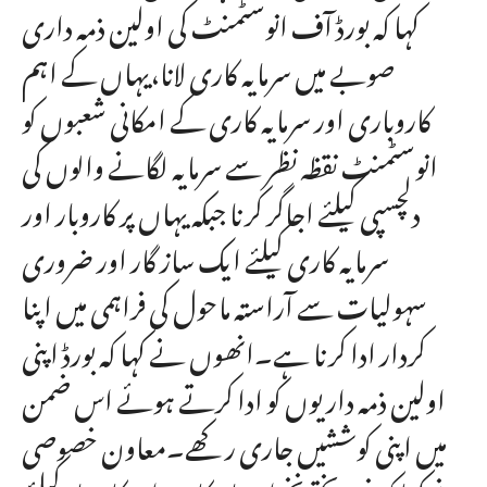
کہا کہ بورڈ آف انوسٹمنٹ کی اولین ذمہ داری
صوبے میں سرمایہ کاری لانا،یہاں کے اہم
کاروباری اور سرمایہ کاری کے امکانی شعبوں کو
انوسٹمنٹ نقظہ نظر سے سرمایہ لگانے والوں کی
دلچسپی کیلئے اجاگر کرنا جبکہ یہاں پر کاروبار اور
سرمایہ کاری کیلئے ایک ساز گار اور ضروری
سہولیات سے آراستہ ماحول کی فراہمی میں اپنا
کردار ادا کرنا ہے۔انھوں نے کہا کہ بورڈ اپنی
اولین ذمہ داریوں کو ادا کرتے ہوئے اس ضمن
میں اپنی کوششیں جاری رکھے۔معاون خصوصی