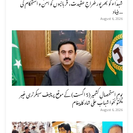
شہداء کو بھرپور خراجِ عقیدت، قربانیوں کو امن و استحکام کی
بنیاد...
August 6, 2026
یومِ استحصالِ کشمیر (5 اگست) کے موقع پرچیف سیکرٹری خیبر
پختونخوا شہاب علی شاہ کا پیغام
August 6, 2026