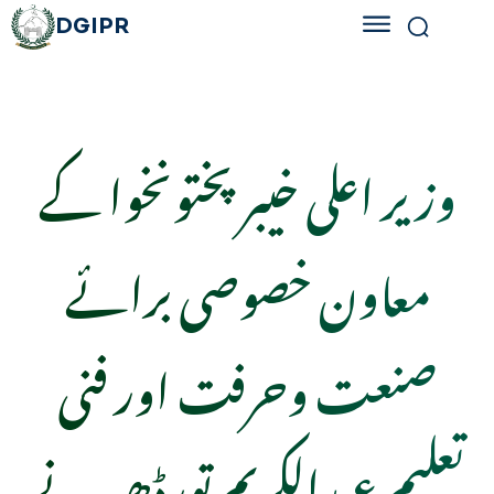
DGIPR
وزیر اعلی خیبر پختونخوا کے
معاون خصوصی برائے
صنعت وحرفت اور فنی
تعلیم عبدالکریم تورڈھیر نے