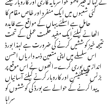
نے کہا کہ خیبرپختونخوا سرمایہ کاری اور کاروبار کیلئے
کئی شعبوں میں ایک منفرد اور خاص مقام کا
حامل ہے اسلئے یہاں کے مواقع سے فایدہ
اٹھانے کیلئے ایک مفید حکمت عملی کے تحت
نتیجہ خیز کوششیں کرنے کی ضرورت ہے لہذا بورڈ
اس سلسلے میں اپنی متعین ذمہ داریاں احسن
انداز میں پوری کرے۔انھوں نے اس موقع پر
بزنس فیسلٹیشن اور کاروبار کرنے کیلئے آسانیاں
پیدا کرنے کے حوالے سے بورڈ کی کوششوں کو
سراہا