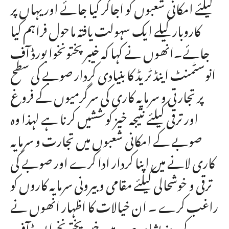
کیلئے امکانی شعبوں کو اجاگر کیا جائے اور یہاں پر
کاروبار کیلے ایک سہولت یافتہ ماحول فراہم کیا
جائے۔انھوں نے کہا کہ خیبر پختونخوا بورڈ آف
انوسٹمنٹ اینڈ ٹریڈ کا بنیادی کردار صوبے کی سطح
پر تجارتی و سرمایہ کاری کی سرگرمیوں کے فروغ
اور ترقی کیلئے نتیجہ خیز کوششیں کرنا ہے لہذا وہ
صوبے کے امکانی شعبوں میں تجارت و سرمایہ
کاری لانے میں اپنا کردار ادا کرے اور صوبے کی
ترقی و خوشحالی کیلئے مقامی و بیرونی سرمایہ کاروں کو
راغب کرے ۔ ان خیالات کا اظہار انھوں نے
پیر کے روز پشاور صدر میں خیبر پختونخوا بورڈ آف