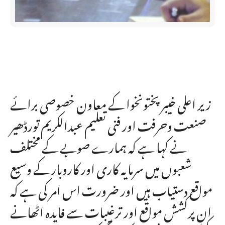
زیر اعلی خیبر پختونخوا کے معاون خصوصی برائے
صنعت وحرفت اور فنی تعلیم عبدالکریم تورڈھیر
نے کہا ہے کہ ہمارے صوبے کے مختلف
شعبوں میں سرمایہ کاری اور کاروبار کے وسیع
مواقع دستیاب ہیں اور ضرورت اس امر کی ہے کہ
ان پرکشش مواقع اور ترغیبات سے فایدہ اٹھانے