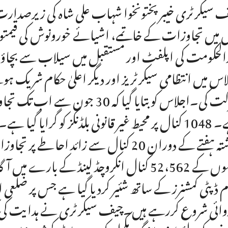
 سیکرٹری خیبرپختونخوا شہاب علی شاہ کی زیرصدارت گو
میں تجاوزات کے خاتمے، اشیائے خورونوش کی قیمتو
الحکومت کی اپلفٹ اور مستقبل میں سیلاب سے بچاؤ کے
اس میں انتظامی سیکرٹریز اور دیگر اعلیٰ حکام شریک ہو
گزشتہ ہفتے کے دوران 20 کنال سے زائد 
محکموں کے 52،562 کنال انکروچڈ لینڈ کے بار
م ڈپٹی کمشنرز کے ساتھ شئیر کردیا گیا ہے جس پر ضلعی 
وائی شروع کررہے ہیں۔چیف سیکرٹری نے ہدایت کی کہ ت