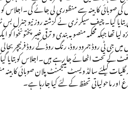
کی صوبائی کابینہ سے منظوری لی جائے گی۔اجلاس کو
 بتایا گیا۔ چیف سیکرٹری نے گزشتہ روز نیو جنرل بس ٹرم
زہ لیا تھا جبکہ محکمہ منصوبہ بندی و ترقی خیبرپختونخوا کو 
میں جی ٹی روڈ جمرود روڈ، رنگ روڈ کے روڈ فرنیچر بحا
فٹ کے تحت اٹھائے جا رہے ہیں۔اجلاس کو بتایا گیا 
 گلیات کیلئے سالڈ ویسٹ مینجمنٹ پلان صوبائی کابینہ
غ اور ماحولیاتی تحفظ کے لئے کیا جارہا ہے۔