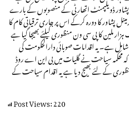
 پشاور ڈویلپمنٹ اتھارٹی کے منصوبوں کے بارے
ینل پشاور کا دورہ کرکے اس پر جاری ترقیاتی کام کا
ایک ہزار ملین کا پی سی ون منظوری کیلئے بھیجا گیا ہے
لی شامل ہے۔ یہ اقدامات صوبائی دارالحکومت کی
کہ محکمہ سیاحت نے گلیات میں بی این اے روڈ
 منظوری کے لئے بھیج دیا ہے یہ اقدام سیاحت کے
Post Views:
220