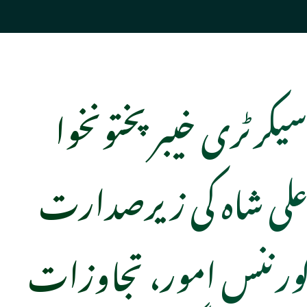
کرٹری خیبرپختونخوا
ی شاہ کی زیرصدارت
ورننس امور، تجاوزات