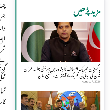
چیف
مزید پڑھیں
جس 
دار
اجل
پاکستان تحریک انصاف کا پشاور میں تاریخی جلسہ عمران
خان کی رہائی کی تحریک کا آغاز ہے، شفیع جان
August 7, 2026
تما
کار