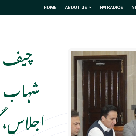
HOME
ABOUT US
FM RADIOS
N
چیف سی
شہاب عل
اجلاس،گ