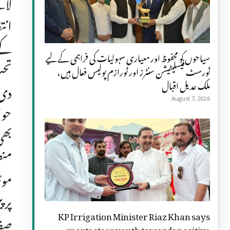
انت
کے 
سیاحوں کو محفوظ اور معیاری سہولیات کی فراہمی کے لیے
تحت
ٹورسٹ فیسلیٹیشن سنٹرز اور ٹورازم پولیس فعال ہیں،
ملک عدیل اقبال
دی 
August 7, 2026
حوا
بھی
منص
موٹ
پر 
KP Irrigation Minister Riaz Khan says
صفا
sports steer youth towards positive