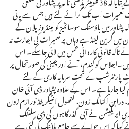
لانے کے لئے اپنی پلاننگ مکمل کریں۔ ڈپٹی کمشنر پشاور نے بتایا کہ 38 کلومیٹر بڈھنی نالہ پر پشاور کی ضلعی
 سات تعمیرات اب تک گرائے گئے ہیں جس سے پانی
شاور میں ہاؤسنگ سوسائٹیز کو لینڈ یوز پلان کے
ن میں گرین لینڈ ہے وہاں پر تعمیرات کی اجازت نہ
ائے تاکہ قانونی کاروائی عمل میں لائی جاسکے۔ اس
۔اجلاس کو گندم، آٹے اور چینی کی صورتحال پر
ئیویٹ پارٹنرشپ کے تحت سرمایہ کاری کے لئے
ام کیا جارہا ہے۔ اس کے علاوہ پشاور ڈی آئی خان
 درابن اکنامک زون، گنھول انٹیگریٹڈ ٹورازم زون
ٹری ایریگیشن نے آبی گذرگاہوں کی ڈی سلٹنگ
 کہا کہ اس حوالے سے جامع پلاننگ کی گئی ہے