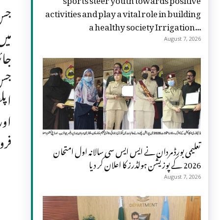
جس 
activities and play a vital role in building
a healthy society Irrigation...
میں
August 7, 2026
جائ
جس 
اپل
اور
فرو
تعلیمی بورڈ مردان نے ایس ایس سی سالانہ اول امتحان
2026 کے پوزیشن ہولڈرز کا اعلان کر دیا
August 7, 2026