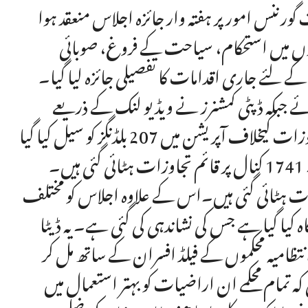
رننس امور پر ہفتہ وار جائزہ اجلاس منعقد ہوا
ں میں استحکام، سیاحت کے فروغ، صوبائی
 لئے جاری اقدامات کا تفصیلی جائزہ لیا گیا۔
ئے جبکہ ڈپٹی کمشنرز نے ویڈیو لنک کے ذریعے
شرکت کی۔اجلاس کو بتایا گیا کہ 30 جون سے اب تک تجاوزات کیخلاف آپریشن میں 207 بلڈنگز کو سیل کیا گیا
ہے۔ 1048 کنال پر محیط غیر قانونی بلڈنگز کو گرایا گیا ہے۔ 1741 کنال پر قائم تجاوزات ہٹائی گئی ہیں۔
احاطے پر تجاوزات ہٹائی گئی ہیں۔اس کے علاوہ اجلاس کو مختلف
ے میں آگاہ کیا گیا ہے جس کی نشاندہی کی گئی ہے۔ یہ ڈیٹا
انتظامیہ محکموں کے فیلڈ افسران کے ساتھ مل کر
مام محکمے ان اراضیات کو بہتر استعمال میں