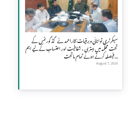
سیکرٹری توانائی وبرقیات نثاراحمد نے گڈ گورننس کے
تحت محکمہ میں بہتری ، شفافیت اور احتساب کے لیے اہم
فیصلہ کرتے ہوئے تمام ماتحت...
August 7, 2026