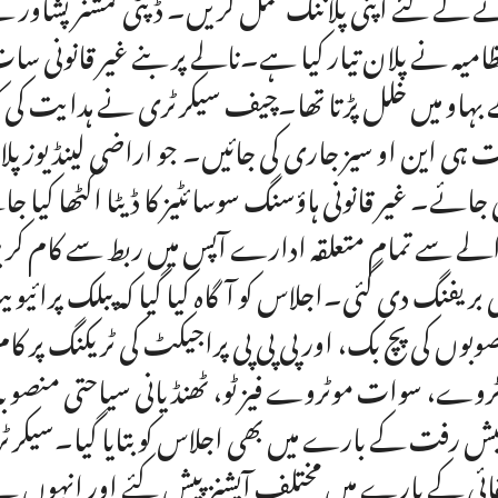
ظامیہ نے پلان تیار کیا ہے۔نالے پر بنے غیر قانونی
بہاو میں خلل پڑتا تھا۔چیف سیکرٹری نے ہدایت کی کہ پ
 ہی این او سیز جاری کی جائیں۔ جو اراضی لینڈ یوز پلا
جائے۔ غیر قانونی ہاؤسنگ سوسائٹیز کا ڈیٹا اکٹھا کیا ج
لے سے تمام متعلقہ ادارے آپس میں ربط سے کام کریں
 بریفنگ دی گئی۔اجلاس کو آگاہ کیا گیا کہ پبلک پرا
وبوں کی پچ بک، اور پی پی پی پراجیکٹ کی ٹریکنگ پر ک
روے، سوات موٹروے فیز ٹو، ٹھنڈیانی سیاحتی منصوبہ،
پیش رفت کے بارے میں بھی اجلاس کو بتایا گیا۔سیکر
ئی کے بارے میں مختلف آپشنز پیش کئے اور انہوں نے