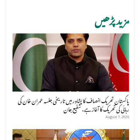
مزید پڑھیں
پاکستان تحریک انصاف کا پشاور میں تاریخی جلسہ عمران خان کی
رہائی کی تحریک کا آغاز ہے، شفیع جان
August 7, 2026