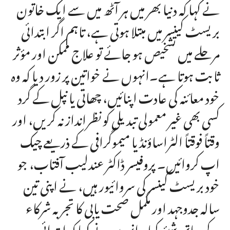
نے کہا کہ دنیا بھر میں ہر آٹھ میں سے ایک خاتون
بریسٹ کینسر میں مبتلا ہوتی ہے، تاہم اگر ابتدائی
مرحلے میں تشخیص ہو جائے تو علاج ممکن اور مؤثر
ثابت ہوتا ہے۔انہوں نے خواتین پر زور دیا کہ وہ
خود معائنہ کی عادت اپنائیں، چھاتی یا نپل کے گرد
کسی بھی غیر معمولی تبدیلی کو نظرانداز نہ کریں، اور
وقتاً فوقتاً الٹراساؤنڈ یا میموگرافی کے ذریعے چیک
اپ کروائیں۔ پروفیسر ڈاکٹر عندلیب آفتاب، جو
خود بریسٹ کینسر کی سروائیور ہیں، نے اپنی تین
سالہ جدوجہد اور مکمل صحت یابی کا تجربہ شرکاء
کے ساتھ شیئر کیا۔انہوں نے کہا کہ ابتدائی