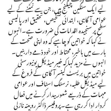
لیے ایک سنگین چیلنج ہیں، جن سے نمٹنے کے لیے
عوامی آگاہی، ابتدائی تشخیص، تحقیق اور پالیسی
سطح پر سنجیدہ اقدامات کی ضرورت ہے۔انہوں
نے کہا کہ خواتین کو چاہیے کہ وہ اپنی صحت کے
بارے میں باخبر، محتاط اور خود ذمے دار بنیں۔
انہوں نے مزید کہا کہ خیبر میڈیکل یونیورسٹی
خواتین میں بریسٹ کینسر آگاہی کے فروغ کے
لیے میڈیکل طلبہ، نرسنگ اسٹاف اور عوامی
مہمات کے ذریعے شعور بیدار کرنے میں فعال
کردار ادا کر رہی ہے۔پروفیسر ڈاکٹر روبینہ نازلی