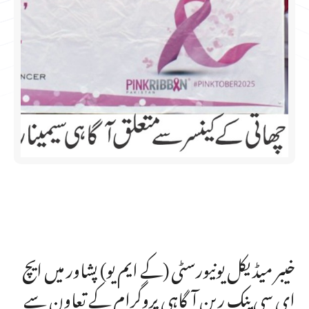
خیبر میڈیکل یونیورسٹی (کے ایم یو) پشاور میں ایچ
ای سی پنک ربن آگاہی پروگرام کے تعاون سے