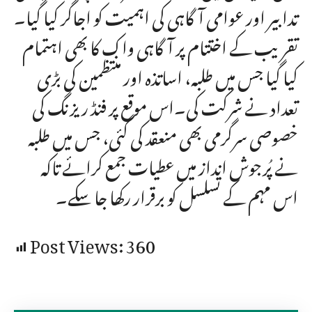
تدابیر اور عوامی آگاہی کی اہمیت کو اجاگر کیا گیا۔
تقریب کے اختتام پر آگاہی واک کا بھی اہتمام
کیا گیا جس میں طلبہ، اساتذہ اور منتظمین کی بڑی
تعداد نے شرکت کی۔اس موقع پر فنڈ ریزنگ کی
خصوصی سرگرمی بھی منعقد کی گئی، جس میں طلبہ
نے پُرجوش انداز میں عطیات جمع کرائے تاکہ
اس مہم کے تسلسل کو برقرار رکھا جا سکے۔
Post Views:
360