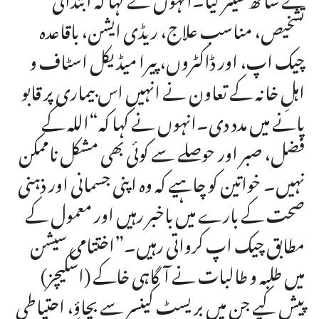
تشخیص، مناسب علاج، ریڈی ایشن، باقاعدہ
چیک اپ، اور ڈاکٹروں، پیرا میڈیکل اسٹاف و
اہلِ خانہ کے تعاون نے انہیں اس بیماری پر قابو
پانے میں مدد دی۔انہوں نے کہا کہ“اللہ کے
فضل، صبر اور حوصلے سے کوئی بھی مشکل ناممکن
نہیں۔ خواتین کو چاہیے کہ وہ اپنی جسمانی اور ذہنی
صحت کے بارے میں باخبر رہیں اور معمول کے
مطابق چیک اپ کرواتی رہیں۔”اختتامی سیشن
میں طلبہ و طالبات نے آگاہی خاکے (اسکیچز)
پیش کیے جن میں بریسٹ کینسر سے بچاؤ، احتیاطی