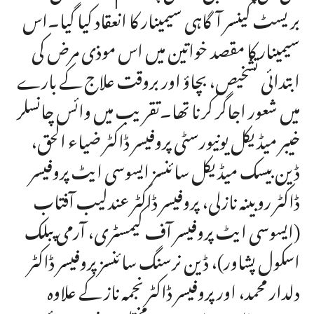
بریسٹ کینسر آگاہی سیمینار کا انعقاد کیا گیا۔اس
سیمینار کا مقصد خواتین میں اس موذی مرض کی
ابتدائی تشخیص، بچاؤ اور بروقت علاج کے بارے
میں شعور اجاگر کرنا تھا۔تقریب میں وائس چانسلر
خیبر میڈیکل یونیورسٹی پروفیسر ڈاکٹر ضیاء الحق،
ڈین بیسک میڈیکل سائنسز ایسوسی ایٹ پروفیسر
ڈاکٹر روبینہ نازلی، پروفیسر ڈاکٹر عندلیب آفتاب
(ایسوسی ایٹ پروفیسر آف کیمسٹری، آرمی پبلک
اسکول پشاور)، ڈین نرسنگ سائنسز پروفیسر ڈاکٹر
دلدار محمد، اور پروفیسر ڈاکٹر نجمہ ناز کے علاوہ