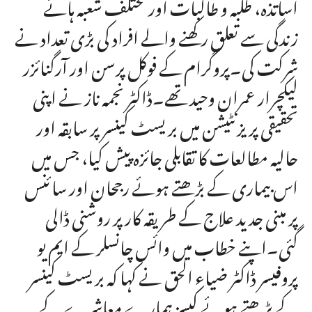
اساتذہ، طلبہ و طالبات اور مختلف شعبہ ہائے
زندگی سے تعلق رکھنے والے افراد کی بڑی تعداد نے
شرکت کی۔پروگرام کے فوکل پرسن اور آرگنائزر
لیکچرار عمران وحید تھے۔ڈاکٹر نجمہ ناز نے اپنی
تحقیقی پریزنٹیشن میں بریسٹ کینسر پر سابقہ اور
حالیہ مطالعات کا تقابلی جائزہ پیش کیا، جس میں
اس بیماری کے بڑھتے ہوئے رجحان اور سائنس
پر مبنی جدید علاج کے طریقہ کار پر روشنی ڈالی
گئی۔اپنے خطاب میں وائس چانسلر کے ایم یو
پروفیسر ڈاکٹر ضیاء الحق نے کہا کہ بریسٹ کینسر
کے بڑھتے ہوئے کیسز ہمارے معاشرے کے