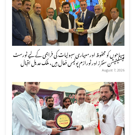
سیاحوں کو محفوظ اور معیاری سہولیات کی فراہمی کے لیے ٹورسٹ
فیسلیٹیشن سنٹرز اور ٹورازم پولیس فعال ہیں، ملک عدیل اقبال
August 7, 2026