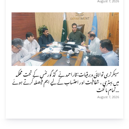
August 7, 2026
سیکرٹری توانائی وبرقیات نثاراحمد نے گڈ گورننس کے تحت محکمہ
میں بہتری ، شفافیت اور احتساب کے لیے اہم فیصلہ کرتے ہوئے
تمام ماتحت...
August 7, 2026