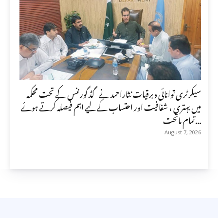
سیکرٹری توانائی وبرقیات نثاراحمد نے گڈ گورننس کے تحت محکمہ
میں بہتری ، شفافیت اور احتساب کے لیے اہم فیصلہ کرتے ہوئے
تمام ماتحت...
August 7, 2026