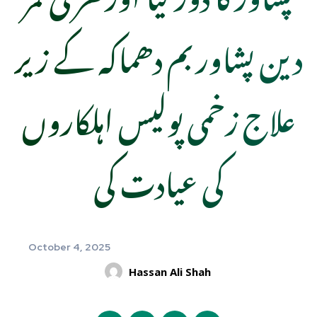
دین پشاور بم دھماکہ کے زیر
علاج زخمی پولیس اہلکاروں
کی عیادت کی
October 4, 2025
Hassan Ali Shah