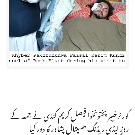
گورنرخیبرپختونخوا فیصل کریم کنڈی نے جمعہ کے
روز لیڈی ریڈنگ ھسپتال پشاور کا دور کیا