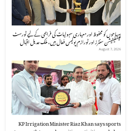
سیاحوں کو محفوظ اور معیاری سہولیات کی فراہمی کے لیے ٹورسٹ
فیسلیٹیشن سنٹرز اور ٹورازم پولیس فعال ہیں، ملک عدیل اقبال
August 7, 2026
KP Irrigation Minister Riaz Khan says sports
steer youth towards positive activities and play