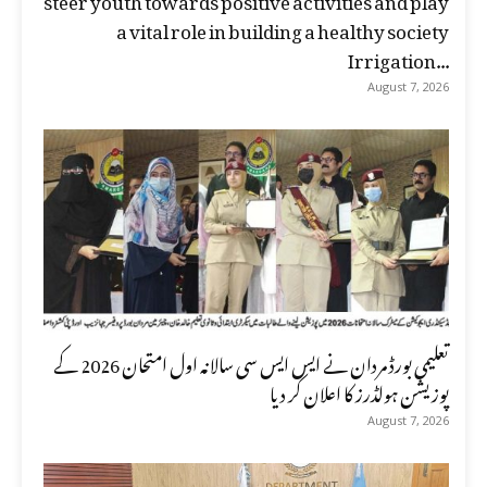
a vital role in building a healthy society
Irrigation...
August 7, 2026
تعلیمی بورڈ مردان نے ایس ایس سی سالانہ اول امتحان 2026 کے
پوزیشن ہولڈرز کا اعلان کر دیا
August 7, 2026