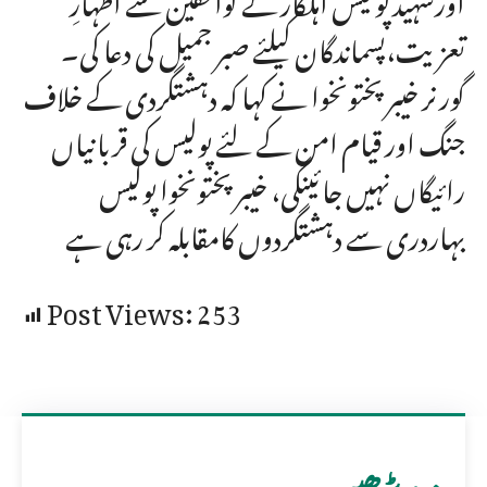
تعزیت،پسماندگان کیلئے صبر جمیل کی دعا کی۔
گورنر خیبر پختونخوا نے کہا کہ دہشتگردی کے خلاف
جنگ اور قیام امن کے لئے پولیس کی قربانیاں
رائیگاں نہیں جائینگی، خیبر پختونخوا پولیس
بہاردری سے دہشتگردوں کامقابلہ کر رہی ہے
Post Views:
253
مزید پڑھیں