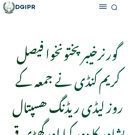
DGIPR
گورنرخیبرپختونخوا فیصل
کریم کنڈی نے جمعہ کے
روز لیڈی ریڈنگ ھسپتال
پشاور کا دور کیا اورگھڑی قمر