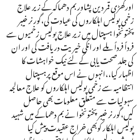
اورگھڑی قمر دین پشاور بم دھماکہ کے زیر علاج
زخمی پولیس اہلکاروں کی عیادت کی،گورنر خیبر
پختونخوا ہسپتال میں زیر علاج پولیس زخمیوں سے
فرداً فرداً ملے اور انکی خیریت دریافت کی اور ان
کی جلد صحت یابی کے لئے نیک خواہشات کا
اظہار کیا،،انہوں نے اس موقع پرہسپتال
انتظامیہ سے زخمی پولیس اہلکاروں کو علاج معالجہ
سہولیات سے متعلق معلومات بھی حاصل
کیں،گورنر خیبر پختونخوا نے بم دھماکے میں شہید
پولیس اہلکار کوبھی خراج عقیدت پیش کیا
اورشہید پولیس اہلکار کے لواحقین سے اظہارِ