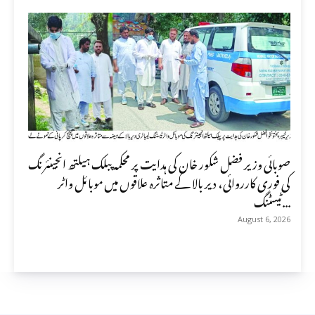
صوبائی وزیر فضل شکور خان کی ہدایت پر محکمہ پبلک ہیلتھ انجینئرنگ
کی فوری کارروائی، دیر بالا کے متاثرہ علاقوں میں موبائل واٹر
ٹیسٹنگ...
August 6, 2026