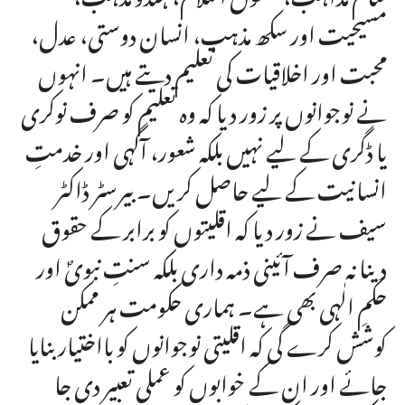
مسیحیت اور سکھ مذہب، انسان دوستی، عدل،
محبت اور اخلاقیات کی تعلیم دیتے ہیں۔ انہوں
نے نوجوانوں پر زور دیا کہ وہ تعلیم کو صرف نوکری
یا ڈگری کے لیے نہیں بلکہ شعور، آگہی اور خدمتِ
انسانیت کے لیے حاصل کریں۔ بیرسٹر ڈاکٹر
سیف نے زور دیا کہ اقلیتوں کو برابر کے حقوق
دینا نہ صرف آئینی ذمہ داری بلکہ سنتِ نبویؐ اور
حکمِ الٰہی بھی ہے۔ ہماری حکومت ہر ممکن
کوشش کرے گی کہ اقلیتی نوجوانوں کو بااختیار بنایا
جائے اور ان کے خوابوں کو عملی تعبیر دی جا