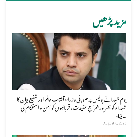
مزید پڑھیں
یومِ شہدائے پولیس پر صوبائی وزراء آفتاب عالم اور شفیع جان کا
شہداء کو بھرپور خراجِ عقیدت، قربانیوں کو امن و استحکام کی
بنیاد...
August 6, 2026