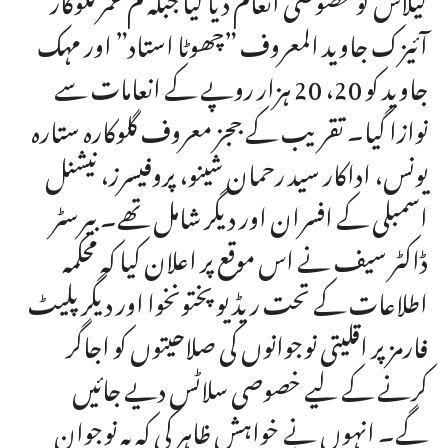
آئیزک جاوید المعروف ”چھوٹا استاد” اور مہک
جاوید کو 20، 20 ہزار روپے کے انعامات سے
نوازا گیا۔ تقریب کے ججز معروف گلوکارہ ستارہ
یونس، اداکار سید رحمان شینو، پروفیسرز، نیشنل
اسمبلی کے افسران اور دیگر شامل تھے۔ بیرسٹر
ڈاکٹر سیف نے اس موقع پر اعلان کیا کہ محکمہ
اطلاعات کے تحت ریڈیو پختونخوا اور دیگر پلیٹ
فارمز پر اقلیتی نوجوانوں کی صلاحیتوں کو اجاگر
کرنے کے لیے خصوصی سلاٹس دیے جائیں
گے۔ انہوں نے خواہش ظاہر کی کہ یہ نوجوان