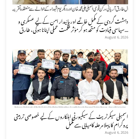
دہشت گردی کے مکمل خاتمے اور پائیدار امن کے لیے عسکری و
سیاسی قیادت کو متحد ہو کر مؤثر حکمت عملی اپنانا ہوگی، طارق...
August 6, 2026
اسمبلی سیکرٹریٹ کے سیکیورٹی اہلکاروں کے لیے خصوصی تربیتی
پروگرام کا پہلا مرحلہ کامیابی سے مکمل
August 6, 2026