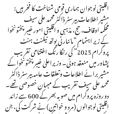
اقلیتی نوجوان ہماری قومی شناخت کا فخر ہیں:
مشیر اطلاعات بیرسٹر ڈاکٹر محمد علی سیف
محکمہ اوقاف، حج، مذہبی و اقلیتی امور خیبرپختونخوا
کے زیر اہتمام ”مائنارٹی یوتھ ٹیلنٹ ہنٹ
پروگرام 2025” کی رنگا رنگ اختتامی تقریب
پشاور میں منعقد ہوئی۔ وزیراعلیٰ خیبرپختونخوا کے
مشیر برائے اطلاعات وتعلقات عامہ بیرسٹر ڈاکٹر
محمد علی سیف تقریب کے مہمانِ خصوصی تھے۔
دو روزہ پروگرام میں صوبہ بھر کے 600 سے زائد
اقلیتی نوجوانوں (مرد و خواتین) نے شرکت کی، جن