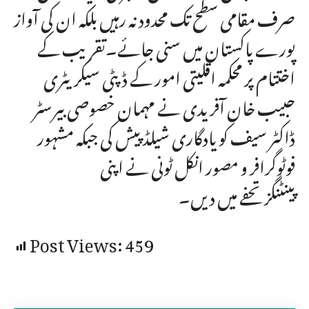
صرف مقامی سطح تک محدود نہ رہیں بلکہ ان کی آواز
پورے پاکستان میں سنی جائے۔تقریب کے
اختتام پر محکمہ اقلیتی امور کے ڈپٹی سیکریٹری
حبیب خان آفریدی نے مہمان خصوصی بیرسٹر
ڈاکٹر سیف کو یادگاری شیلڈ پیش کی جبکہ مشہور
فوٹوگرافر و مصور انکل ٹونی نے اپنی
پینٹنگز تحفے میں دیں۔
Post Views:
459