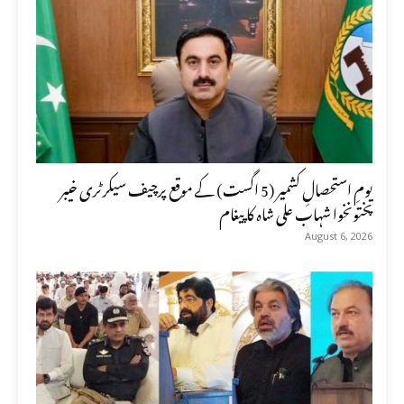
یومِ استحصالِ کشمیر (5 اگست) کے موقع پرچیف سیکرٹری خیبر
پختونخوا شہاب علی شاہ کا پیغام
August 6, 2026