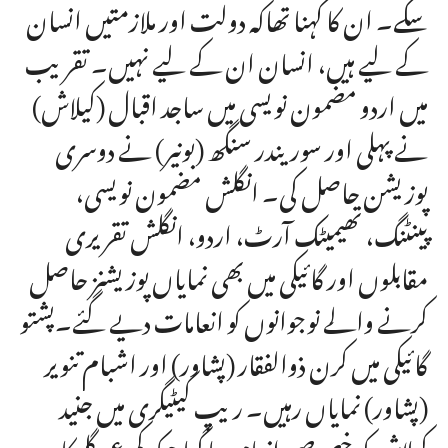
سکے۔ ان کا کہنا تھاکہ دولت اور ملازمتیں انسان
کے لیے ہیں، انسان ان کے لیے نہیں۔ تقریب
میں اردو مضمون نویسی میں ساجد اقبال (کیلاش)
نے پہلی اور سوریندر سنگھ (بونیر) نے دوسری
پوزیشن حاصل کی۔ انگلش مضمون نویسی،
پینٹنگ، تھیمیٹک آرٹ، اردو، انگلش تقریری
مقابلوں اور گائیکی میں بھی نمایاں پوزیشنز حاصل
کرنے والے نوجوانوں کو انعامات دیے گئے۔پشتو
گائیکی میں کرن ذوالفقار (پشاور) اور اشبام تنویر
(پشاور) نمایاں رہیں۔ ریپ کیٹیگری میں جنید
کیلاش کو خصوصی انعام دیا گیا جبکہ کم عمر گلوکار