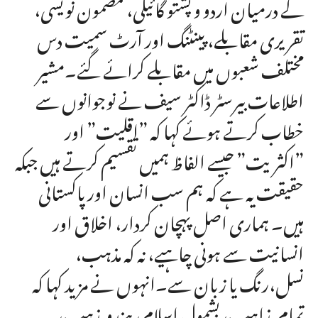
کے درمیان اردو و پشتو گائیکی، مضمون نویسی،
تقریری مقابلے، پینٹنگ اور آرٹ سمیت دس
مختلف شعبوں میں مقابلے کرائے گئے۔مشیر
اطلاعات بیرسٹر ڈاکٹر سیف نے نوجوانوں سے
خطاب کرتے ہوئے کہا کہ ”اقلیت” اور
”اکثریت” جیسے الفاظ ہمیں تقسیم کرتے ہیں جبکہ
حقیقت یہ ہے کہ ہم سب انسان اور پاکستانی
ہیں۔ ہماری اصل پہچان کردار، اخلاق اور
انسانیت سے ہونی چاہیے، نہ کہ مذہب،
نسل،رنگ یا زبان سے۔انہوں نے مزید کہا کہ
تمام مذاہب، بشمول اسلام، ہندو مذہب،