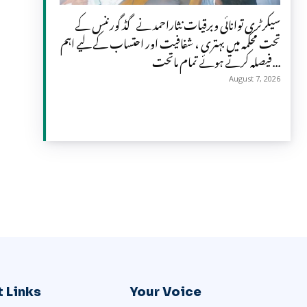
سیکرٹری توانائی وبرقیات نثاراحمد نے گڈ گورننس کے
تحت محکمہ میں بہتری ، شفافیت اور احتساب کے لیے اہم
فیصلہ کرتے ہوئے تمام ماتحت...
August 7, 2026
 Links
Your Voice