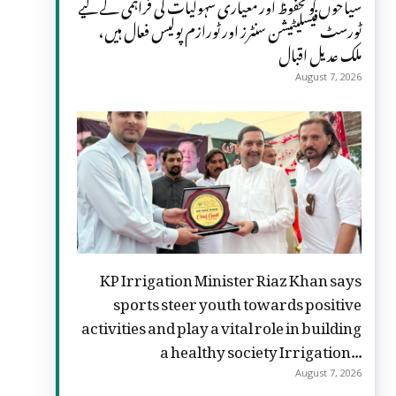
سیاحوں کو محفوظ اور معیاری سہولیات کی فراہمی کے لیے
ٹورسٹ فیسلیٹیشن سنٹرز اور ٹورازم پولیس فعال ہیں،
ملک عدیل اقبال
August 7, 2026
KP Irrigation Minister Riaz Khan says
sports steer youth towards positive
activities and play a vital role in building
a healthy society Irrigation...
August 7, 2026