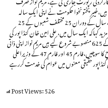
625 ترقیاتی منصوبوں کی کارکردگی رپورٹ جاری کی ہے، مریم نواز صرف
 ہیں،خیبر پختونخوا حکومت نے اپنی ایک سالہ
کارکردگی کو کتابی شکل میں شائع کیاہے اس کتاب میں ایک سال کے دوران 25 مختلف شعبوں کے 25
زید کہاکہ ایک سال میں، علی امین خان گنڈا پور کی
قیادت میں خیبر پختونخوا حکومت نے عوامی فلاح و بہبود کے 625 منصوبے شروع کیے ہیں مریم نواز اپنی ذاتی
تشہیر سے نکل کروزیر اعلی خیبر پختونخوا کی طرح عوامی فلاح کا سوچیں،فارم 45 اور فارم 47 کے وزیراعلی
ان گنڈاپور حقیقی معنوں میں عوام کی خدمت کررہے
Post Views:
526