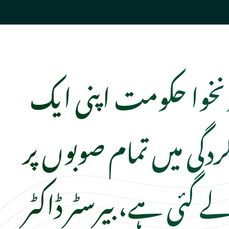
ونخوا حکومت اپنی ایک
ردگی میں تمام صوبوں پر
گئی ہے، بیرسٹر ڈاکٹر