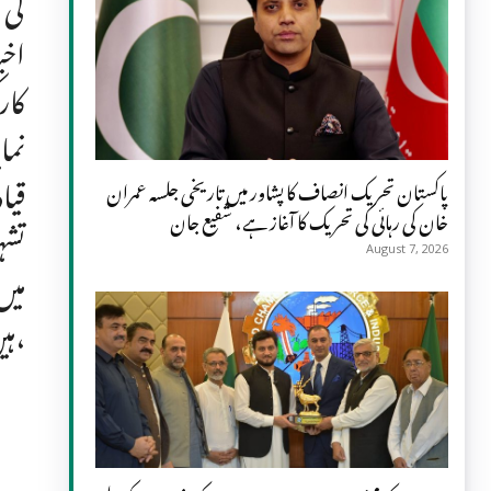
اخب
نما
پاکستان تحریک انصاف کا پشاور میں تاریخی جلسہ عمران
خان کی رہائی کی تحریک کا آغاز ہے، شفیع جان
August 7, 2026
میں
ہیں،