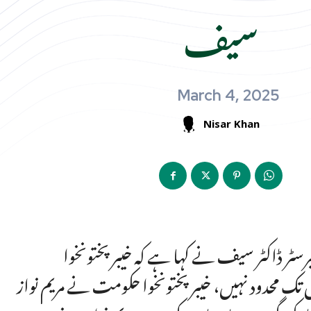
سیف
March 4, 2025
Nisar Khan
رسٹر ڈاکٹر سیف نے کہا ہے کہ خیبر پختونخوا
ک محدود نہیں، خیبر پختونخوا حکومت نے مریم نواز