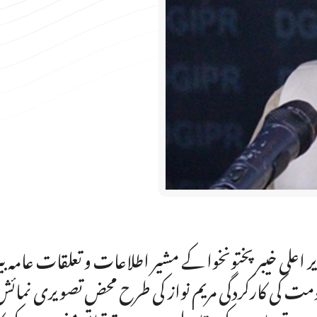
ر اعلی خیبر پختونخوا کے مشیر اطلاعات و تعلقات عامہ بی
مت کی کارکردگی مریم نواز کی طرح محض تصویری نمائش ت