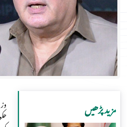
وزی
مزید پڑھیں
حکو