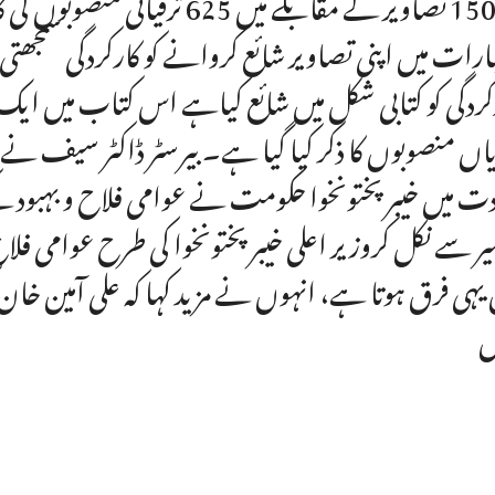
کی 150 تصاویر کے مقابلے میں 
ارات میں اپنی تصاویر شائع کروانے کو کارکردگی سمجھتی
یاں منصوبوں کا ذکر کیا گیا ہے۔ بیرسٹر ڈاکٹر سیف نے م
 یہی فرق ہوتا ہے، انہوں نے مزید کہا کہ علی آمین خ