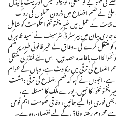
کی صوبے کو منتقلی، ٹوبیکو سیس اور نیٹ ہائیڈل
اعلیٰ نے ضم اضلاع میں ڈرون حملوں کی روک
ت چیت کے عمل میں خیبر پختونخوا حکومت کو شامل
جاری بیان میں بیرسٹر ڈاکٹرسیف نے امید ظاہر کی
 منتقل کرے گی۔وفاق نے غیر قانونی طور پر ضم
وا کااب باقاعدہ حصہ ہیں، اس لئے فنڈز کی منتقلی
یر ضم اضلاع کی ترقی میں رکاوٹ ہے، وہاں کے عوام
ری ہے، انہوں نے کہا کہ ضم اضلاع کی ترقی دہشت
تونخوا کا نہیں، پورے ملک کا مسئلہ ہے،
بھی فوری ادا کیے جائیں، وفاقی حکومت اہم قومی
ے محروم رکھنا وفاق کے لیے نقصان دہ ہے۔