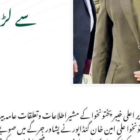
سے لڑا
ر اعلی خیبرپختونخوا کے مشیراطلاعات وتعلقات عامہ بیر
ونخوا علی امین خان گنڈاپور نے پشاور جرگے میں صوبے