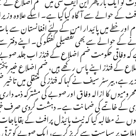
دت کو ایک بار پھر این ایف سی میں ضم اضلاع کے حصے 
فٹ کے حوالے سے آگاہ کیاگیا ہے۔ اسکے علاوہ وزیر
م اور خطے میں پائیدار امن کے لئے افغانستان سے با
ے کے حوالے سے بھی تفصیلی گفتگو کی۔ اپنے دفتر سے 
کہ وفاقی حکومت ضم اضلاع کے فنڈز اب جلد صوبے کو
اع کے فنڈز اپنے پاس رکھے ہیں، ضم اضلاع خیبر پختونخ
زیر ہے، بیرسٹر سیف نے کہا کہ فنڈز کی منتقلی میں تاخ
محرومیوں کا ازالہ وفاق اور صوبے کی مشترکہ ذمہ دا
ی کے خاتمے کی ضمانت ہے۔ دہشت گردی صرف خیبر پخ
وں نے مطالبہ کیا کہ نیٹ ہائیڈل پرافٹ کے بقایاجات 
ملات پر سیاست سے گریز کرے، ایک صوبے کو ترقی س