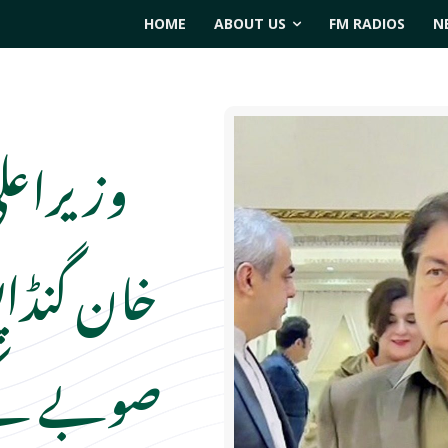
HOME
ABOUT US
FM RADIOS
N
وزیراعلی
خان گنڈا
صوبے کے ح