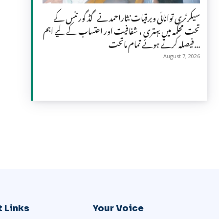
سیکرٹری توانائی وبرقیات نثاراحمد نے گڈ گورننس کے
تحت محکمہ میں بہتری ، شفافیت اور احتساب کے لیے اہم
فیصلہ کرتے ہوئے تمام ماتحت...
August 7, 2026
 Links
Your Voice