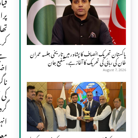
قیا
پرا
تھا
کرن
ہے 
پاکستان تحریک انصاف کا پشاور میں تاریخی جلسہ عمران
خان کی رہائی کی تحریک کا آغاز ہے، شفیع جان
اضل
August 7, 2026
ناگ
کی 
گرد
انہ
معا