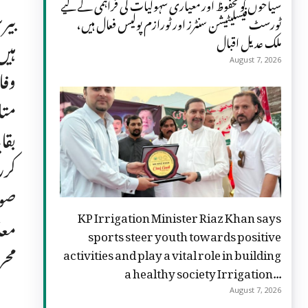
سیاحوں کو محفوظ اور معیاری سہولیات کی فراہمی کے لیے
بیر
ٹورسٹ فیسلیٹیشن سنٹرز اور ٹورازم پولیس فعال ہیں،
ملک عدیل اقبال
ہیں
August 7, 2026
وفا
متا
بقا
کرر
صوب
KP Irrigation Minister Riaz Khan says
معا
sports steer youth towards positive
محر
activities and play a vital role in building
a healthy society Irrigation...
August 7, 2026