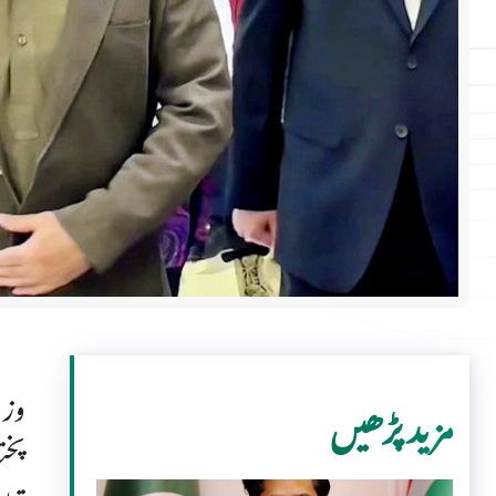
وزی
مزید پڑھیں
پخت