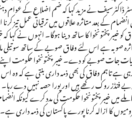
سٹر ڈاکٹرسیف نے مزید کہا کہ ضم اضلاع کے عوام 
 انضمام کے بعد متاثرہ علاقوں میں ترقیاتی عمل تیز کرنا
ق کو خیبر پختونخوا کا ساتھ دینا ہوگا۔ انہوں نے کہا
ثرہ صوبہ ہے اس لئے وفاق صوبے کے ساتھ سوتیلی ما
یات جات صوبے کو دے۔ خیبر پختونخوا حکومت اپنے و
ہی ہے تاہم وفاق کی بھی ذمہ داری بنتی ہے کہ وہ اس 
ے فنڈز روک رکھے ہیں اور پورا حصہ نہیں دے رہا
ملے میں خیبر پختونخوا حکومت کی مدد کرے کیونکہ انضمام
ومیوں کا ازالہ کرنا پورے پاکستان کی ذمہ داری ہے۔