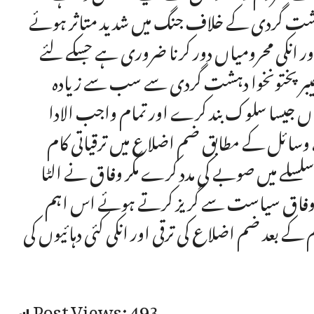
دہشت گردی کے خلاف جنگ میں شدید متاثر ہوئے
 اور انکی محرومیاں دور کرنا ضروری ہے جسکے لئے
 کہ خیبر پختونخوا دہشت گردی سے سب سے زیادہ
ں جیسا سلوک بند کرے اور تمام واجب الادا
سائل کے مطابق ضم اضلاع میں ترقیاتی کام
سلسلے میں صوبے کی مدد کرے مگر وفاق نے الٹا
۔ وفاق سیاست سے گریز کرتے ہوئے اس اہم
 کے بعد ضم اضلاع کی ترقی اور انکی کئی دہائیوں کی
Post Views:
493