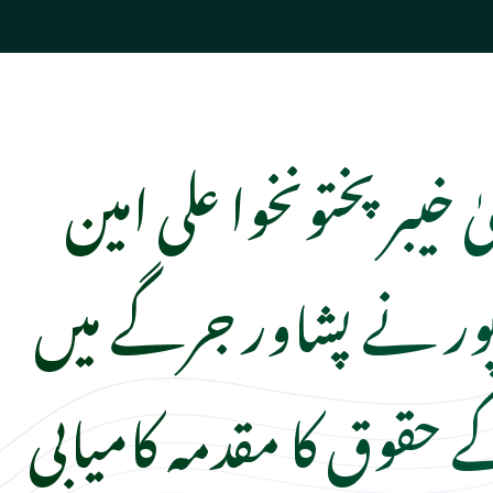
ٰ خیبر پختونخوا علی امین
پور نے پشاور جرگے میں
قوق کا مقدمہ کامیابی