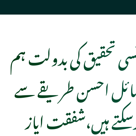
نسی تحقیق کی بدولت ہم
ائل احسن طریقے سے
کتے ہیں،شفقت ایاز