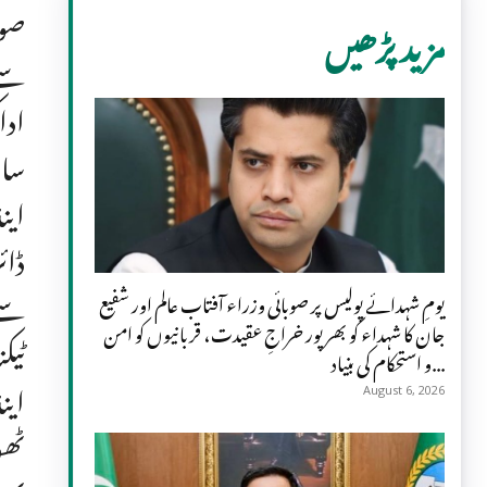
صوب
مزید پڑھیں
سے 
ادا
سائ
این
ڈائ
سے 
یومِ شہدائے پولیس پر صوبائی وزراء آفتاب عالم اور شفیع
جان کا شہداء کو بھرپور خراجِ عقیدت، قربانیوں کو امن
ٹیک
و استحکام کی بنیاد...
این
August 6, 2026
ٹھو