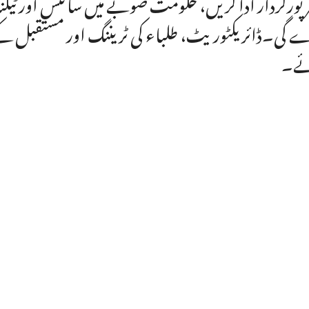
پورکردار ادا کریں، حکومت صوبے میں سائنس اور ٹیکنالو
 گی۔ڈائریکٹوریٹ، طلباء کی ٹریننگ اور مستقبل کے چ
ئے۔