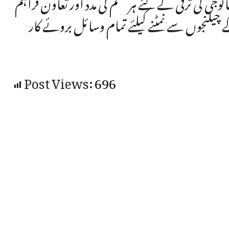
جی کی ترقی کے لئے ہر قسم کی مدد اور تعاون فراہم
یلنجوں سے نمٹنے کیلئے تمام وسائل بروئے کار
Post Views:
696