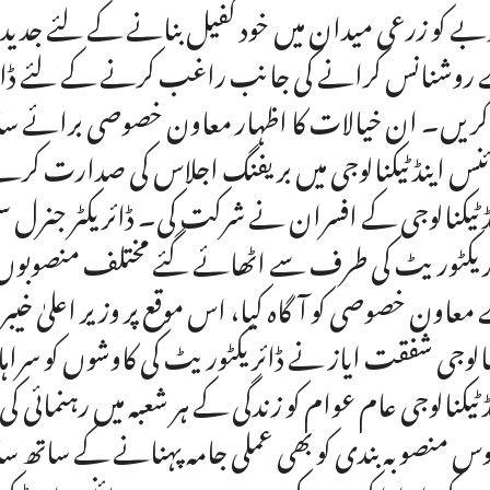
ے کو زرعی میدان میں خود کفیل بنانے کے لئے جدید سا
روشنانس کرانے کی جانب راغب کرنے کے لئے ڈائریکٹ
کریں۔ ان خیالات کا اظہار معاون خصوصی برائے سائ
نس اینڈ ٹیکنالوجی میں بریفنگ اجلاس کی صدارت ک
ڈ ٹیکنالوجی کے افسران نے شرکت کی۔ ڈائریکٹر جنرل س
ریکٹوریٹ کی طرف سے اٹھائے گئے مختلف منصوبوں پ
معاون خصوصی کو آگاہ کیا، اس موقع پر وزیر اعلیٰ خ
نالوجی شفقت ایاز نے ڈائریکٹوریٹ کی کاوشوں کو سراہ
ڈٹیکنالوجی عام عوام کو زندگی کے ہر شعبہ میں رہنمائی کی
س منصوبہ بندی کو بھی عملی جامہ پہنانے کے ساتھ ساتھ