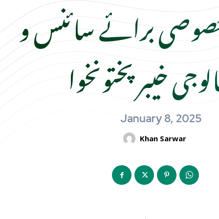
صوصی برائے سائنس و
الوجی خیبرپختونخوا
January 8, 2025
Khan Sarwar