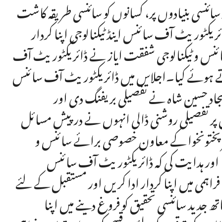
ئنسی بنیادوں پر، کسانوں کو سائنسی طریقہ کاشت
وریٹ آف سائنس اینڈ ٹیکنالوجی اپنا کردار
نس و ٹیکنالوجی شفقت ایاز نے ڈائریکٹوریٹ آف
رتے ہوئے کیا۔اجلاس میں ڈائریکٹوریٹ آف سائنس
جاد حسین شاہ نے تفصیلی بریفنگ دی اور
ر تفصیلی روشنی ڈالی انہوں نے درپیش مسائل
یبرپختونخوا کے معاون خصوصی برائے سائنس و
ا اور ہدایت کی کہ ڈائریکٹوریٹ آف سائنس
 فراہمی میں اپنا کردار ادا کریں اور مستقبل کے لئے
 جدید سائنسی تحقیق کو فروغ دینے میں اپنا