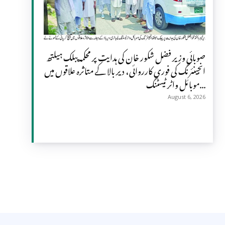
صوبائی وزیر فضل شکور خان کی ہدایت پر محکمہ پبلک ہیلتھ
انجینئرنگ کی فوری کارروائی، دیر بالا کے متاثرہ علاقوں میں
موبائل واٹر ٹیسٹنگ...
August 6, 2026