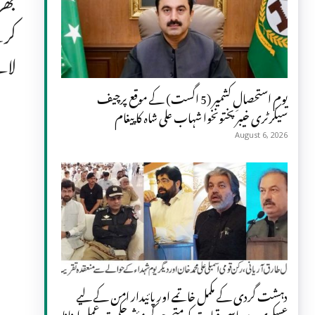
بھر
کرے
لا
یومِ استحصالِ کشمیر (5 اگست) کے موقع پرچیف
سیکرٹری خیبر پختونخوا شہاب علی شاہ کا پیغام
August 6, 2026
دہشت گردی کے مکمل خاتمے اور پائیدار امن کے لیے
عسکری و سیاسی قیادت کو متحد ہو کر مؤثر حکمت عملی اپنانا