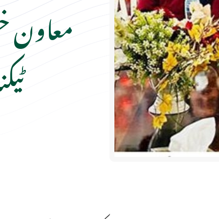
معاون خ
ٹیکن