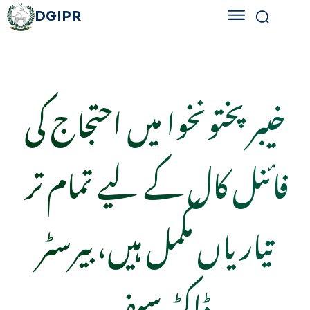
DGIPR
خیبر پختونخوا میں احتجاج کی
فائنل کال کے لیے تمام تر
تیاریاں مکمل ہیں، بیرسٹر
ڈاکٹر سیف