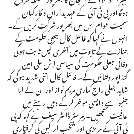
ہوگااور پی ٹی آئی کے عہدیداران و کارکنان
سمیت عوام اس میں بھر پور شرکت کریں گے۔
انہوں نے کہا کہ فائنل کال جعلی حکومت کے
جنازے کے تابوت میں آخری کیل ثابت ہوگی
وفاقی جعلی حکومت کی سیاسی لاش علی امین
گنڈاپور دفنائیں گے۔ فائنل کال اتنی شدید ہوگی کہ
شاید جعلی راج کماری مریم نواز اور ان کے ابا
جنیوا سے واپسی موخر کرکے وہیں رہنے میں
عافیت سمجھیں۔ بیرسٹر ڈاکٹر سیف نے کہا کہ پی
ٹی آئی کے مرکزی اور منتخب اراکین کی گرفتاری