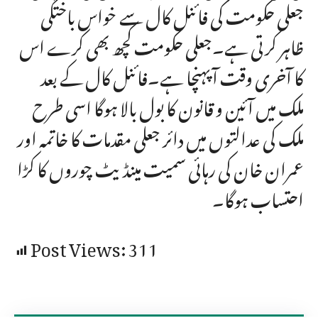
جعلی حکومت کی فائنل کال سے خواس باختگی
ظاہر کرتی ہے۔جعلی حکومت کچھ بھی کرے اس
کا آخری وقت آپہنچا ہے۔فائنل کال کے بعد
ملک میں آئین و قانون کا بول بالا ہوگا اسی طرح
ملک کی عدالتوں میں دائر جعلی مقدمات کا خاتمہ اور
عمران خان کی رہائی سمیت مینڈیٹ چوروں کا کڑا
احتساب ہوگا۔
Post Views:
311