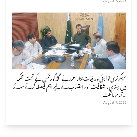
August 7, 2026
سیکرٹری توانائی وبرقیات نثاراحمد نے گڈ گورننس کے تحت محکمہ
میں بہتری ، شفافیت اور احتساب کے لیے اہم فیصلہ کرتے ہوئے
تمام ماتحت...
August 7, 2026