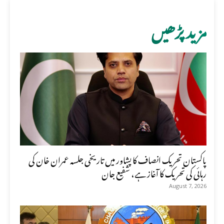
مزید پڑھیں
پاکستان تحریک انصاف کا پشاور میں تاریخی جلسہ عمران خان کی
رہائی کی تحریک کا آغاز ہے، شفیع جان
August 7, 2026