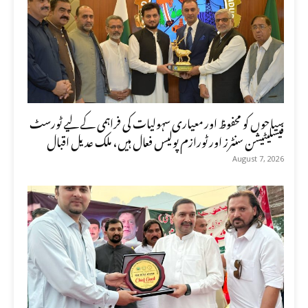
سیاحوں کو محفوظ اور معیاری سہولیات کی فراہمی کے لیے ٹورسٹ
فیسلیٹیشن سنٹرز اور ٹورازم پولیس فعال ہیں، ملک عدیل اقبال
August 7, 2026