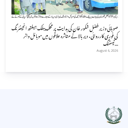
صوبائی وزیر فضل شکور خان کی ہدایت پر محکمہ پبلک ہیلتھ انجینئرنگ
کی فوری کارروائی، دیر بالا کے متاثرہ علاقوں میں موبائل واٹر
ٹیسٹنگ...
August 6, 2026