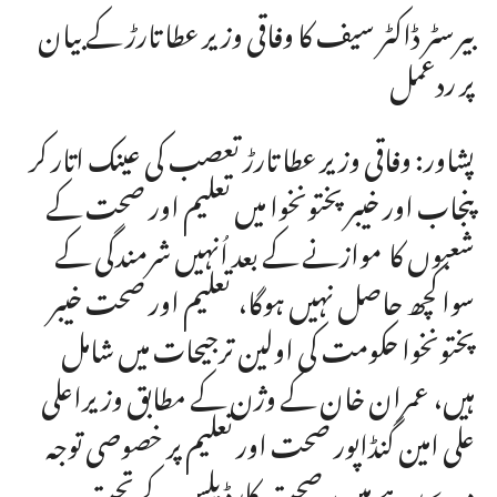
بیرسٹر ڈاکٹر سیف کا وفاقی وزیر عطا تارڑ کے بیان
پر ردعمل
پشاور: وفاقی وزیر عطا تارڑ تعصب کی عینک اتار کر
پنجاب اور خیبر پختونخوا میں تعلیم اور صحت کے
شعبوں کا موازنے کے بعد اُنہیں شرمندگی کے
سوا کچھ حاصل نہیں ہوگا، تعلیم اور صحت خیبر
پختونخوا حکومت کی اولین ترجیحات میں شامل
ہیں، عمران خان کے وژن کے مطابق وزیراعلی
علی امین گنڈاپور صحت اور تعلیم پر خصوصی توجہ
دے رہے ہیں، صحت کارڈ پلس کے تحت