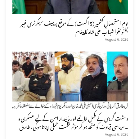
یومِ استحصالِ کشمیر (5 اگست) کے موقع پرچیف سیکرٹری خیبر
پختونخوا شہاب علی شاہ کا پیغام
August 6, 2026
دہشت گردی کے مکمل خاتمے اور پائیدار امن کے لیے عسکری و
سیاسی قیادت کو متحد ہو کر مؤثر حکمت عملی اپنانا ہوگی، طارق...
August 6, 2026