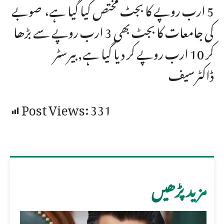
5 ارب روپے کا بجٹ مختص کیا گیا ہے، صوبے
کی جامعات کا بجٹ بھی 3 ارب روپے سے بڑھا
کر 10 ارب روپے کر دیا گیا ہے, بیرسٹر
ڈاکٹرسیف
Post Views:
331
مزید پڑھیں