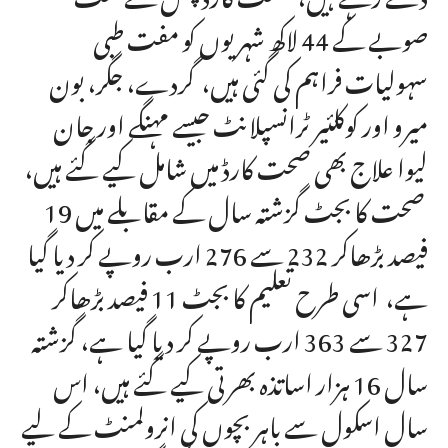
صوبے کے 44 لاکھ شہریوں کو مفت طبی
سہولیات فراہم کی گئی ہیں، گردے، جگر، بون
میرو اور کوکلئیر ٹرانسپلانٹ جیسے مہنگے اور جان
لیوا علاج بھی صحت کارڈ میں شامل کیے گئے ہیں،
صحت کا بجٹ گزشتہ سال کے مقابلے میں 19
فیصد بڑھاکر 232 سے 276 ارب روپے کر دیا گیا
ہے، اسی طرح تعلیم کا بجٹ 11 فیصد بڑھاکر
327 سے 363 ارب روپے کر دیا گیا ہے، گزشتہ
سال 16 ہزار اساتذہ بھرتی کیے گئے ہیں، اس
سال اسکول سے باہر بچوں کی انرولمنٹ کے لیے