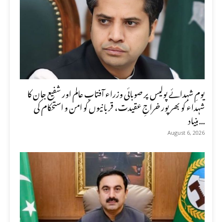
یومِ شہدائے پولیس پر صوبائی وزراء آفتاب عالم اور شفیع جان کا
شہداء کو بھرپور خراجِ عقیدت، قربانیوں کو امن و استحکام کی
بنیاد...
August 6, 2026