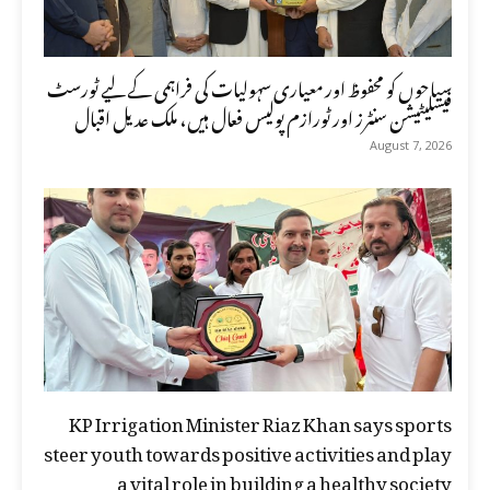
سیاحوں کو محفوظ اور معیاری سہولیات کی فراہمی کے لیے ٹورسٹ
فیسلیٹیشن سنٹرز اور ٹورازم پولیس فعال ہیں، ملک عدیل اقبال
August 7, 2026
KP Irrigation Minister Riaz Khan says sports
steer youth towards positive activities and play
a vital role in building a healthy society