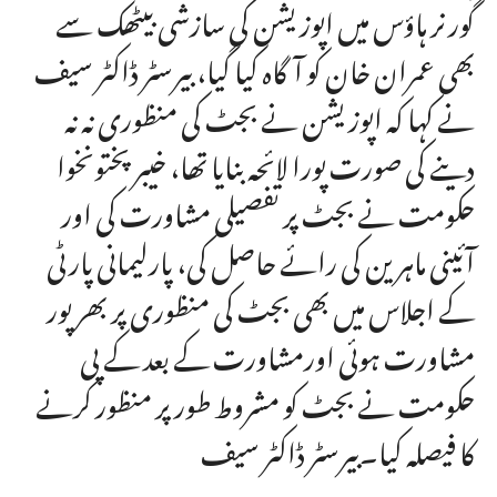
گورنر ہاؤس میں اپوزیشن کی سازشی بیٹھک سے
بھی عمران خان کو آگاہ کیا گیا، بیرسٹر ڈاکٹر سیف
نے کہا کہ اپوزیشن نے بجٹ کی منظوری نہ نہ
دینے کی صورت پورا لائحہ بنایا تھا، خیبرپختونخوا
حکومت نے بجٹ پر تفصیلی مشاورت کی اور
آئینی ماہرین کی رائے حاصل کی، پارلیمانی پارٹی
کے اجلاس میں بھی بجٹ کی منظوری پر بھرپور
مشاورت ہوئی اورمشاورت کے بعد کے پی
حکومت نے بجٹ کو مشروط طور پر منظور کرنے
کا فیصلہ کیا۔بیرسٹر ڈاکٹر سیف