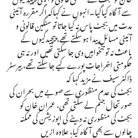
سے آگاہ کیاگیا۔انہوں نے کہاکہ اگر مقررہ آئینی
مدت میں بجٹ پاس نہ کیا جاتا تو سنگین قانونی و
آئینی مسائل پیدا ہو سکتے تھے، پیچیدگیوں کے
باعث نہ تو تنخواہیں دی جا سکتی تھیں اور نہ ہی
حکومتی اخراجات پورے کیے جا سکتے تھے، بیرسٹر
ڈاکٹر سیف نے مزید کہا کہ
بجٹ کی عدم منظوری سے صوبے میں بحران کی
صورتحال جنم لے سکتی تھی، عمران خان کو
بجٹ کی منظوری نہ دینے کی اپوزیشن کی ممکنہ
چالوں سے بھی آگاہ کیا، علاوہ ازیں