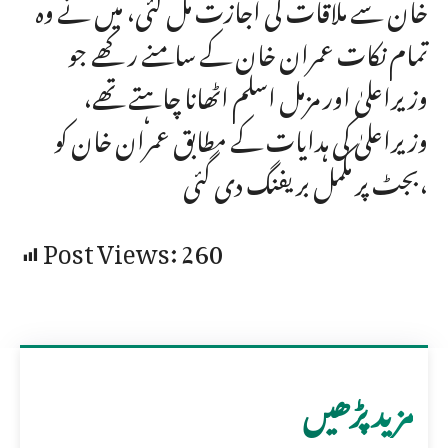
خان سے ملاقات کی اجازت مل گئی، میں نے وہ
تمام نکات عمران خان کے سامنے رکھے جو
وزیراعلیٰ اور مزمل اسلم اٹھانا چاہتے تھے،
وزیراعلیٰ کی ہدایات کے مطابق عمران خان کو
بجٹ پر مکمل بریفنگ دی گئی،
Post Views:
260
مزید پڑھیں