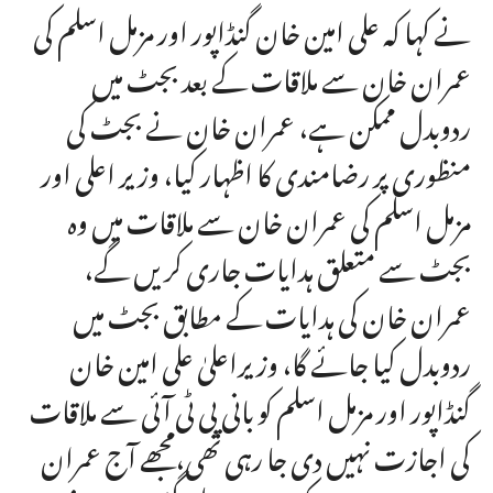
نے کہا کہ علی امین خان گنڈاپور اور مزمل اسلم کی
عمران خان سے ملاقات کے بعد بجٹ میں
ردوبدل ممکن ہے، عمران خان نے بجٹ کی
منظوری پر رضامندی کا اظہار کیا، وزیر اعلی اور
مزمل اسلم کی عمران خان سے ملاقات میں وہ
بجٹ سے متعلق ہدایات جاری کریں گے،
عمران خان کی ہدایات کے مطابق بجٹ میں
ردوبدل کیا جائے گا، وزیراعلیٰ علی امین خان
گنڈاپور اور مزمل اسلم کو بانی پی ٹی آئی سے ملاقات
کی اجازت نہیں دی جا رہی تھی،مجھے آج عمران