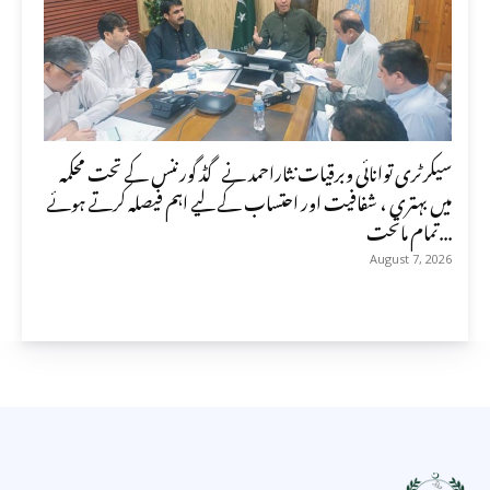
سیکرٹری توانائی وبرقیات نثاراحمد نے گڈ گورننس کے تحت محکمہ
میں بہتری ، شفافیت اور احتساب کے لیے اہم فیصلہ کرتے ہوئے
تمام ماتحت...
August 7, 2026