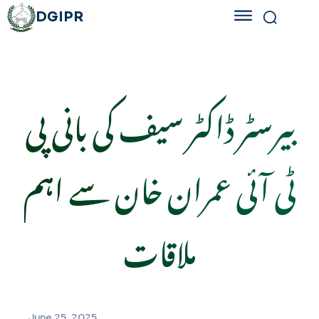
DGIPR
بیرسٹر ڈاکٹر سیف کی بانی پی
ٹی آئی عمران خان سے اہم
ملاقات
June 25, 2025