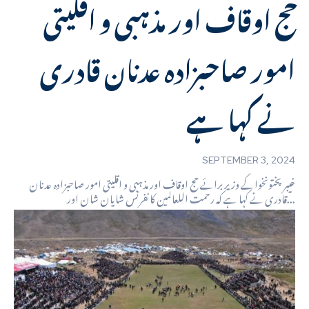
حج اوقاف اور مذہبی و اقلیتی
امور صاحبزادہ عدنان قادری
نے کہا ہے
SEPTEMBER 3, 2024
خیبر پختونخواکے وزیر برائے حج اوقاف اور مذہبی و اقلیتی امور صاحبزادہ عدنان
قادری نے کہا ہے کہ رحمت اللعالمین کانفرنس شایان شان اور...