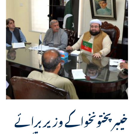
خیبر پختونخواکے وزیر برائے