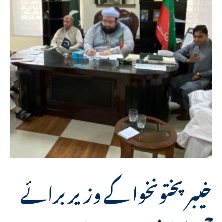
خیبرپختونخوا کے وزیر برائے