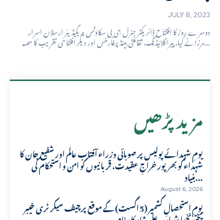
JULY 8, 2023
دوسرے روز کا افتتاح ڈائریکٹر جنرل جی بی سکاؤٹس بریگیڈیئر ارسلان اسرار
مرزانے کیا، پیراگلائیڈنگ، ثقافتی بینڈ پرفارمنس اور دیگر افتتاحی تقریب کا حصہ...
مزید پڑھیں
یومِ شہدائے پولیس پر صوبائی وزراء آفتاب عالم اور شفیع جان کا
شہداء کو بھرپور خراجِ عقیدت، قربانیوں کو امن و استحکام کی
بنیاد...
August 6, 2026
یومِ استحصالِ کشمیر (5 اگست) کے موقع پرچیف سیکرٹری خیبر
پختونخوا شہاب علی شاہ کا پیغام