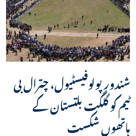
شندورپولوفیسٹیول، چترال بی
ٹیم کو گلگت بلتستان کے
ہاتھوں شکست