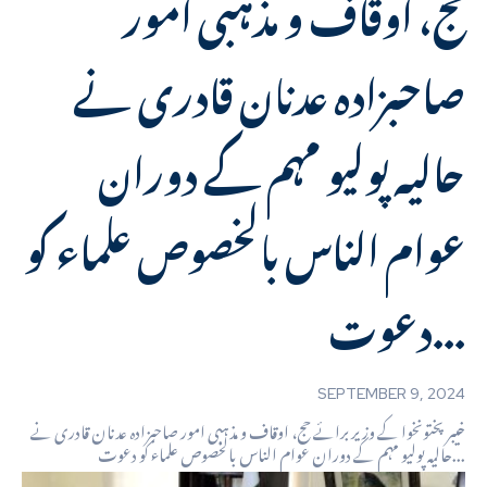
حج، اوقاف و مذہبی امور
صاحبزادہ عدنان قادری نے
حالیہ پولیو مہم کے دوران
عوام الناس بالخصوص علماء کو
دعوت...
SEPTEMBER 9, 2024
خیبرپختونخوا کے وزیر برائے حج، اوقاف و مذہبی امور صاحبزادہ عدنان قادری نے
حالیہ پولیو مہم کے دوران عوام الناس بالخصوص علماء کو دعوت...