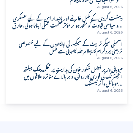
August 6, 2026
دہشت گردی کے مکمل خاتمے اور پائیدار امن کے لیے عسکری
و سیاسی قیادت کو متحد ہو کر مؤثر حکمت عملی اپنانا ہوگی، طارق...
August 6, 2026
اسمبلی سیکرٹریٹ کے سیکیورٹی اہلکاروں کے لیے خصوصی
تربیتی پروگرام کا پہلا مرحلہ کامیابی سے مکمل
August 6, 2026
صوبائی وزیر فضل شکور خان کی ہدایت پر محکمہ پبلک ہیلتھ
انجینئرنگ کی فوری کارروائی، دیر بالا کے متاثرہ علاقوں میں
موبائل واٹر ٹیسٹنگ...
August 6, 2026