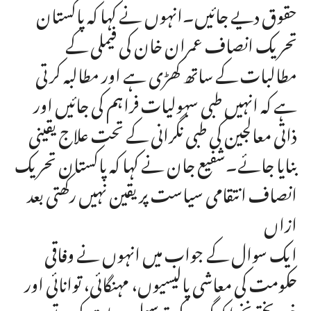
حقوق دیے جائیں۔انہوں نے کہا کہ پاکستان
تحریک انصاف عمران خان کی فیملی کے
مطالبات کے ساتھ کھڑی ہے اور مطالبہ کرتی
ہے کہ انہیں طبی سہولیات فراہم کی جائیں اور
ذاتی معالجین کی طبی نگرانی کے تحت علاج یقینی
بنایا جائے۔شفیع جان نے کہا کہ پاکستان تحریک
انصاف انتقامی سیاست پر یقین نہیں رکھتی بعد
ازاں
ایک سوال کے جواب میں انہوں نے وفاقی
حکومت کی معاشی پالیسیوں، مہنگائی، توانائی اور
خیبرپختونخوا کو گندم کی ترسیل پر بات کرتے