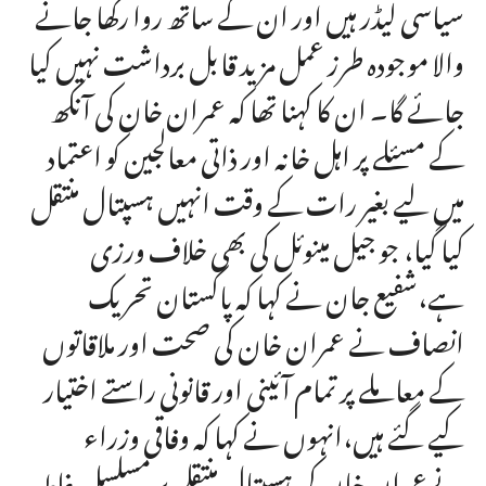
سیاسی لیڈر ہیں اور ان کے ساتھ روا رکھا جانے
والا موجودہ طرز عمل مزید قابل برداشت نہیں کیا
جائے گا۔ ان کا کہنا تھا کہ عمران خان کی آنکھ
کے مسئلے پر اہل خانہ اور ذاتی معالجین کو اعتماد
میں لیے بغیر رات کے وقت انہیں ہسپتال منتقل
کیا گیا، جو جیل مینوئل کی بھی خلاف ورزی
ہے،شفیع جان نے کہا کہ پاکستان تحریک
انصاف نے عمران خان کی صحت اور ملاقاتوں
کے معاملے پر تمام آئینی اور قانونی راستے اختیار
کیے گئے ہیں،انہوں نے کہا کہ وفاقی وزراء
نےعمران خان کی ہسپتال منتقلی پر مسلسل غلط