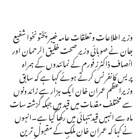
وزیر اطلاعات و تعلقات عامہ خیبرپختونخوا شفیع
جان نے صوبائی وزیر صحت خلیق الرحمان اور
انصاف ڈاکٹرز فورم کے نمائندوں کے ہمراہ
پریس کانفرنس کرتے ہوئے کہا ہے کہ سابق
وزیراعظم عمران خان ایک ہزار سے زائد دنوں
سے مختلف مقدمات میں قید ہیں جبکہ گزشتہ سات
ماہ سے انہیں قید تنہائی میں رکھا گیا ہے۔انہوں
نے کہا کہ عمران خان ملک کے مقبول ترین