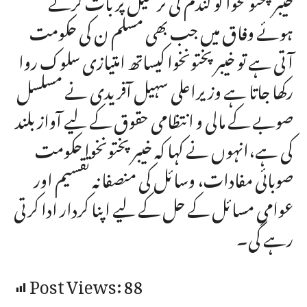
ہوئے وفاق میں جب بھی مسلم ن کی حکومت
آتی ہے تو خیبرپختونخوا کیساتھ امتیازی سلوک روا
رکھا جاتا ہے وزیراعلی سہیل آفریدی نے مسلسل
صوبے کے مالی و انتظامی حقوق کے لیے آواز بلند
کی ہے،انہوں نے کہا کہ خیبر پختونخوا حکومت
صوبائی مفادات، وسائل کی منصفانہ تقسیم اور
عوامی مسائل کے حل کے لیے اپنا کردار ادا کرتی
رہے گی۔
Post Views:
88