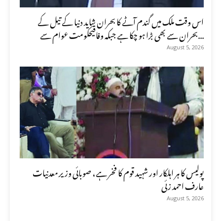
اس وقت ملک میں گندم آٹے کا بحران شاید دنیا کے تیل کے
بحران سے بھی بڑا ہو چکا ہے جبکہ وفاقیحکومت عوام سے...
August 5, 2026
پولیس کا ہر اہلکار اور شہید قوم کا فخر ہے، صوبائی وزیر معدنیات
عارف احمد زئی
August 5, 2026