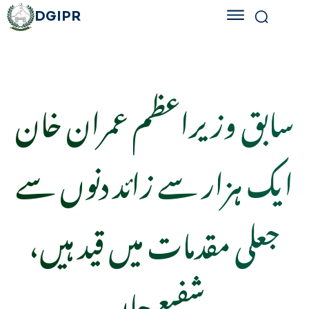
DGIPR
سابق وزیراعظم عمران خان
ایک ہزار سے زائد دنوں سے
جعلی مقدمات میں قید ہیں،
شفیع جان