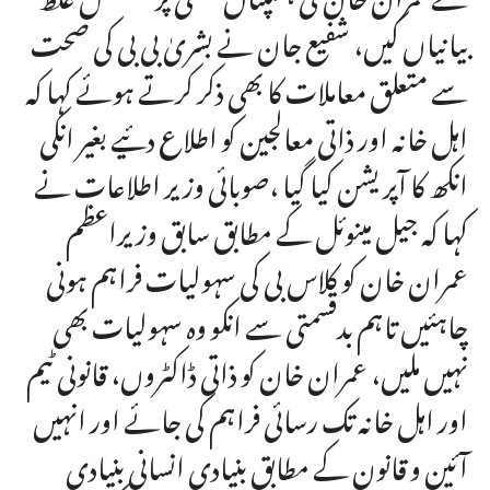
بیانیاں کیں، شفیع جان نے بشریٰ بی بی کی صحت
سے متعلق معاملات کا بھی ذکر کرتے ہوئے کہا کہ
اہل خانہ اور ذاتی معالجین کو اطلاع دئیے بغیر انکی
انکھ کا آپریشن کیا گیا ،صوبائی وزیر اطلاعات نے
کہا کہ جیل مینوئل کے مطابق سابق وزیراعظم
عمران خان کو کلاس بی کی سہولیات فراہم ہونی
چاہئیں تاہم بدقسمتی سے انکو وہ سہولیات بھی
نہیں ملیں، عمران خان کو ذاتی ڈاکٹروں، قانونی ٹیم
اور اہل خانہ تک رسائی فراہم کی جائے اور انہیں
آئین و قانون کے مطابق بنیادی انسانی بنیادی