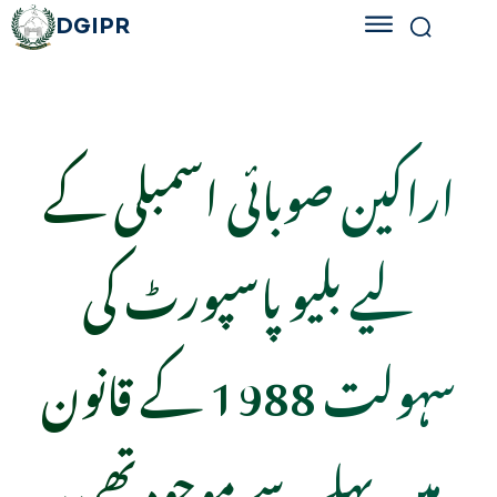
DGIPR
اراکین صوبائی اسمبلی کے
لیے بلیو پاسپورٹ کی
سہولت 1988 کے قانون
میں پہلے سے موجود تھی،