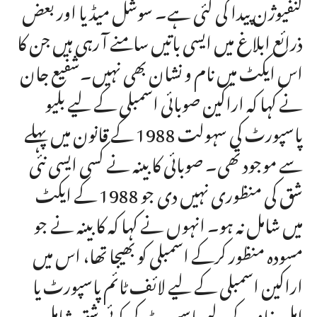
کنفیوژن پیدا کی گئی ہے۔ سوشل میڈیا اور بعض
ذرائع ابلاغ میں ایسی باتیں سامنے آ رہی ہیں جن کا
اس ایکٹ میں نام و نشان بھی نہیں۔شفیع جان
نے کہا کہ اراکین صوبائی اسمبلی کے لیے بلیو
پاسپورٹ کی سہولت 1988 کے قانون میں پہلے
سے موجود تھی۔ صوبائی کابینہ نے کسی ایسی نئی
شق کی منظوری نہیں دی جو 1988 کے ایکٹ
میں شامل نہ ہو۔ انہوں نے کہا کہ کابینہ نے جو
مسودہ منظور کرکے اسمبلی کو بھیجا تھا، اس میں
اراکین اسمبلی کے لیے لائف ٹائم پاسپورٹ یا
اہل خانہ کے لیے پاسپورٹ کی کوئی شق شامل