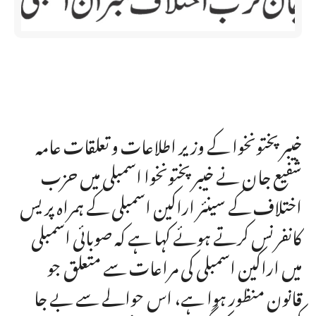
خیبرپختونخوا کے وزیر اطلاعات و تعلقات عامہ
شفیع جان نے خیبرپختونخوا اسمبلی میں حزب
اختلاف کے سینئر اراکین اسمبلی کے ہمراہ پریس
کانفرنس کرتے ہوئے کہا ہے کہ صوبائی اسمبلی
میں اراکین اسمبلی کی مراعات سے متعلق جو
قانون منظور ہوا ہے، اس حوالے سے بے جا