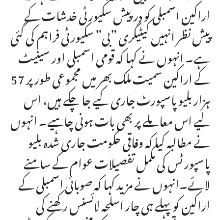
اراکین اسمبلی کو درپیش سکیورٹی خدشات کے
پیش نظر انہیں کیٹیگری ”بی” سکیورٹی فراہم کی گئی
ہے۔ انہوں نے کہا کہ قومی اسمبلی اور سینیٹ
کے اراکین سمیت ملک بھر میں مجموعی طور پر 57
ہزار بلیو پاسپورٹ جاری کیے جا چکے ہیں، اس
لیے اس معاملے پر بھی بات ہونی چاہیے۔ انہوں
نے مطالبہ کیا کہ وفاقی حکومت جاری شدہ بلیو
پاسپورٹس کی مکمل تفصیلات عوام کے سامنے
لائے۔انہوں نے مزید کہا کہ صوبائی اسمبلی کے
اراکین کو پہلے ہی چار اسلحہ لائسنس رکھنے کی