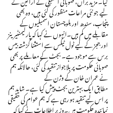
گیا۔ مزید برآں، صوبائی اسمبلی کے اراکین کے
لیے جو نئی مراعات منظور کی گئی ہیں، وہ بھی
پنجاب، سندھ اور بلوچستان اسمبلیوں کے
مقابلے میں کم ہیں۔انہوں نے کہا کہ پارلیمنٹیرینز
اور ججز کے لیے ٹول ٹیکس سے استثنا گزشتہ بیس
برس سے موجود ہے۔ بجٹ کے معاملے پر بھی
صوبائی حکومت پر بلاجواز تنقید کی گئی، حالانکہ ہم
نے عمران خان کے وژن کے
مطابق ایک بہترین بجٹ پیش کیا ہے۔ شاید ہم
پر اس لیے تنقید ہو رہی ہے کہ ہم عوام کی حقیقی
نمائندہ حکومت ہیں۔وزیر اطلاعات نے کہا کہ