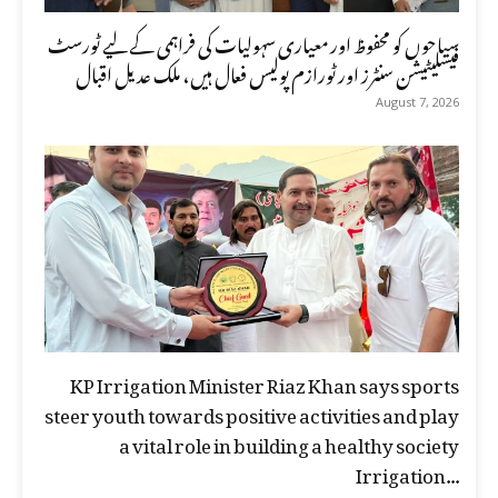
سیاحوں کو محفوظ اور معیاری سہولیات کی فراہمی کے لیے ٹورسٹ
فیسلیٹیشن سنٹرز اور ٹورازم پولیس فعال ہیں، ملک عدیل اقبال
August 7, 2026
KP Irrigation Minister Riaz Khan says sports
steer youth towards positive activities and play
a vital role in building a healthy society
Irrigation...