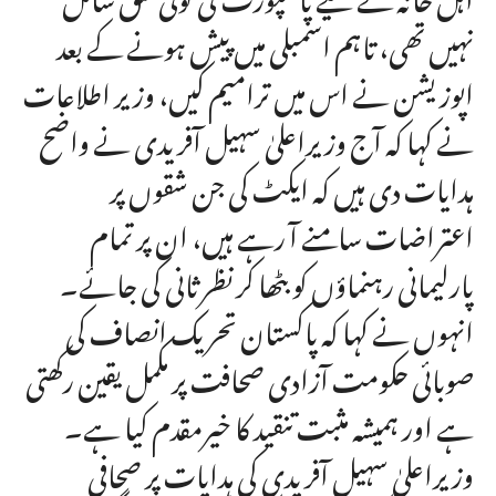
نہیں تھی، تاہم اسمبلی میں پیش ہونے کے بعد
اپوزیشن نے اس میں ترامیم کیں، وزیر اطلاعات
نے کہا کہ آج وزیراعلیٰ سہیل آفریدی نے واضح
ہدایات دی ہیں کہ ایکٹ کی جن شقوں پر
اعتراضات سامنے آ رہے ہیں، ان پر تمام
پارلیمانی رہنماؤں کو بٹھا کر نظرثانی کی جائے۔
انہوں نے کہا کہ پاکستان تحریک انصاف کی
صوبائی حکومت آزادی صحافت پر مکمل یقین رکھتی
ہے اور ہمیشہ مثبت تنقید کا خیرمقدم کیا ہے۔
وزیراعلیٰ سہیل آفریدی کی ہدایات پر صحافی