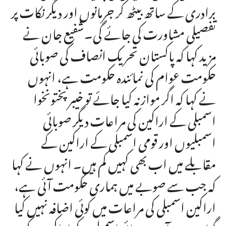
برادری کے ساتھ بیٹھ کر جرمانوں اور دیگر نکات پر
تفصیلی مشاورت کی جائے گی۔شفیع جان نے
مزید کہا کہ پاکستان تحریک انصاف کی صوبائی
حکومت عوام کی نمائندہ حکومت ہے، انہوں
نے کہا کہ اگر موازنہ کیا جائے تو خیبرپختونخوا
اسمبلی کے اراکین کی مراعات دیگر صوبائی
اسمبلیوں اور قومی اسمبلی کے اراکین کے
مقابلے میں اب بھی کہیں کم ہیں۔ انہوں نے کہا
کہ جب سے صوبے میں ہماری حکومت آئی ہے،
اراکین اسمبلی کی مراعات میں کوئی اضافہ نہیں کیا