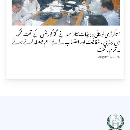
سیکرٹری توانائی وبرقیات نثاراحمد نے گڈ گورننس کے تحت محکمہ
میں بہتری ، شفافیت اور احتساب کے لیے اہم فیصلہ کرتے ہوئے
تمام ماتحت...
August 7, 2026