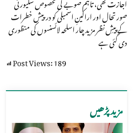
اجازت تھی، تاہم صوبے کی مخصوص سکیورٹی
صورتحال اور اراکینِ اسمبلی کو درپیش خطرات
کے پیشِ نظر مزید چار اسلحہ لائسنسوں کی منظوری
دی گئی ہے
Post Views:
189
مزید پڑھیں