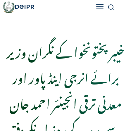
DGIPR
خیبر پختونخوا کے نگران وزیر
برائے انرجی اینڈ پاور اور
معدنی ترقی انجینئر احمد جان
سے بدھ کے روز انکے دفتر