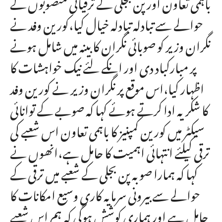
باہمی تعاون اور پن بجلی کے ترقیاتی منصوبوں کے
حوالے سے تبادلہ تبادلہ خیال کیا،کورین وفد نے
نگران وزیر کو صوبائی نگران کابینہ میں شامل ہونے
پر مبارکباد دی اور انکے لئے نیک خواہشات کا
اظہار کیا،اس موقع پر نگران وزیر نے کورین وفد
کا شکریہ ادا کرتے ہوئے کہا کہ صوبے کے توانائی
سیکٹر میں کورین کمپنیز کا باہمی تعاون اس شعبے کی
ترقی کیلئے انتہائی اہمیت کا حامل ہے،انھوں نے
کہا کہ ہمارا صوبہ پن بجلی کے شعبے میں ترقی کے
حوالے سے بیرونی سرمایہ کاری وسیع امکانات کا
حامل ہے اور ہماری کوشش ہوگی کہ ہم اس شعبے