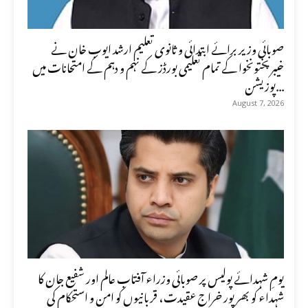
صوبائی وزیر برائے ابتدائی و ثانوی تعلیم ارشد ایوب خان نے
خیبرپختونخوا کے تمام تعلیمی بورڈز کے نہم و دہم کے امتحانات میں
پوزیشن...
August 7, 2026
یومِ شہدائے پولیس پر صوبائی وزراء آفتاب عالم اور شفیع جان کا
شہداء کو بھرپور خراجِ عقیدت، قربانیوں کو امن و استحکام کی