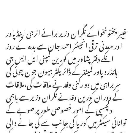
خیبر پختونخوا کے نگران وزیر برائے انرجی اینڈ پاور
اور معدنی ترقی انجینئر احمد جان سے بدھ کے روز
انکے دفتر پشاور میں کورین کمپنی ایل ایس جی
ہائڈرو پاور لمیٹڈ کے ڈائریکٹر ہیون جون چوئی کی
سربراہی میں دو رکنی وفد نے ملاقات کی،ملاقات
کے دوران کورین وفد نے نگران وزیر سے باہمی
دلچسپی کے امور خصوصی طور پر صوبے کے
توانائی سیکٹر میں کوریا کی جانب سے کی جانے والی