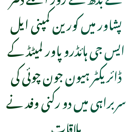
پشاور میں کورین کمپنی ایل
ایس جی ہائڈرو پاور لمیٹڈ کے
ڈائریکٹر ہیون جون چوئی کی
سربراہی میں دو رکنی وفد نے
ملاقات