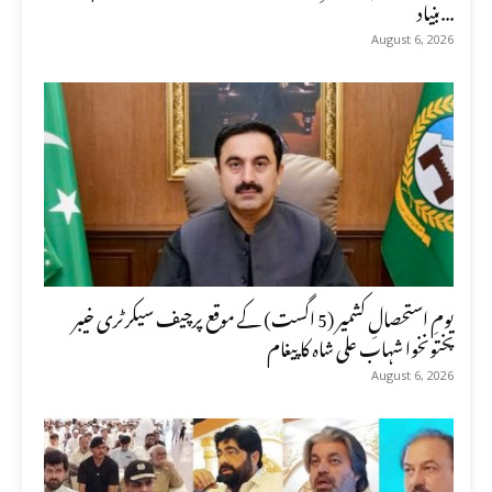
بنیاد...
August 6, 2026
یومِ استحصالِ کشمیر (5 اگست) کے موقع پرچیف سیکرٹری خیبر
پختونخوا شہاب علی شاہ کا پیغام
August 6, 2026