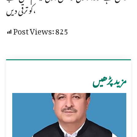
کو ترقی دیں،
Post Views:
825
مزید پڑھیں