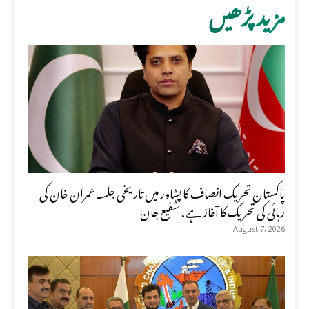
مزید پڑھیں
پاکستان تحریک انصاف کا پشاور میں تاریخی جلسہ عمران خان کی
رہائی کی تحریک کا آغاز ہے، شفیع جان
August 7, 2026