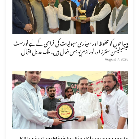
سیاحوں کو محفوظ اور معیاری سہولیات کی فراہمی کے لیے ٹورسٹ
فیسلیٹیشن سنٹرز اور ٹورازم پولیس فعال ہیں، ملک عدیل اقبال
August 7, 2026
KP Irrigation Minister Riaz Khan says sports