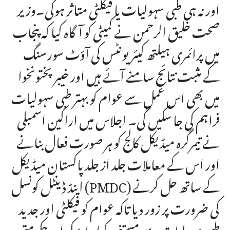
اور نہ ہی طبی سہولیات یا فیکلٹی متاثر ہوگی۔وزیر
صحت خلیق الرحمن نے کمیٹی کو آگاہ کیا کہ پنجاب
میں پرائمری ہیلتھ کیئر یونٹس کی آؤٹ سورسنگ
کے مثبت نتائج سامنے آئے ہیں اور خیبر پختونخوا
میں بھی اس عمل سے عوام کو بہتر طبی سہولیات
فراہم کی جا سکیں گی۔ اجلاس میں اراکین اسمبلی
نے تیمرگرہ میڈیکل کالج کو ہر صورت فعال بنانے
اور اس کے معاملات جلد از جلد پاکستان میڈیکل
اینڈ ڈینٹل کونسل (PMDC) کے ساتھ حل کرنے
کی ضرورت پر زور دیا تاکہ عوام کو فیکلٹی اور جدید
طبی سہولیات سے مستفید کیا جا سکے اور حکومتی