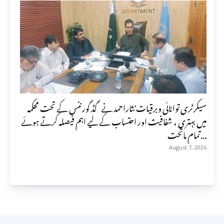
سیکرٹری توانائی وبرقیات نثاراحمد نے گڈ گورننس کے تحت محکمہ
میں بہتری ، شفافیت اور احتساب کے لیے اہم فیصلہ کرتے ہوئے
تمام ماتحت...
August 7, 2026