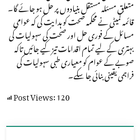
متعلق مسئلہ مستقل بنیادوں پر حل ہو جائے گا۔
قائمہ کمیٹی نے محکمہ صحت کو ہدایت کی کہ عوامی
مسائل کے فوری حل اور صحت کی سہولیات کی
بہتری کے لیے تمام اقدامات تیز کیے جائیں تاکہ
صوبے کے عوام کو معیاری طبی سہولیات کی
فراہمی یقینی بنائی جا سکے۔
Post Views:
120