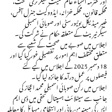
اور محترمہ اسماء عالم سمیت سیکرٹری صحت،
محکمہ قانون، محکمہ خزانہ، ایڈووکیٹ جنرل آفس،
خیبر میڈیکل یونیورسٹی اور صوبائی اسمبلی
سیکرٹیریٹ کے متعلقہ حکام نے شرکت کی۔
اجلاس میں صوبے میں صحت کے شعبے سے
متعلق مختلف اہم امور پر تفصیلی غور کیا گیا اور
18 دسمبر 2025 کے اجلاس میں کیے گئے
فیصلوں پر عمل درآمد کا جائزہ لیا گیا۔
اجلاس میں رکن صوبائی اسمبلی محمد اعجاز کی
جانب سے سیٹلائٹ ہسپتال نحقی میں ڈی ایم
ایس کی مبینہ من مانی اور انتظامی مسائل کا معاملہ