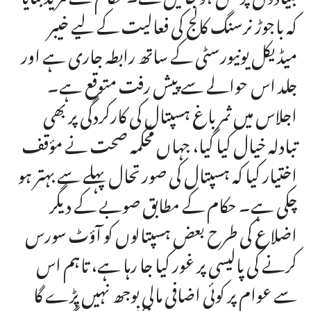
کہ باجوڑ نرسنگ کالج کی فعالیت کے لیے خیبر
میڈیکل یونیورسٹی کے ساتھ رابطہ جاری ہے اور
جلد اس حوالے سے پیش رفت متوقع ہے۔
اجلاس میں ثمر باغ ہسپتال کی کارکردگی پر بھی
تبادلہ خیال کیا گیا، جہاں محکمہ صحت نے مؤقف
اختیار کیا کہ ہسپتال کی صورتحال پہلے سے بہتر ہو
چکی ہے۔ حکام کے مطابق صوبے کے دیگر
اضلاع کی طرح بعض ہسپتالوں کو آؤٹ سورس
کرنے کی پالیسی پر غور کیا جا رہا ہے، تاہم اس
سے عوام پر کوئی اضافی مالی بوجھ نہیں پڑے گا