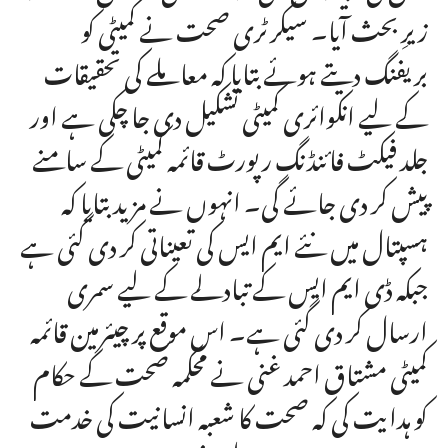
زیرِ بحث آیا۔ سیکرٹری صحت نے کمیٹی کو
بریفنگ دیتے ہوئے بتایا کہ معاملے کی تحقیقات
کے لیے انکوائری کمیٹی تشکیل دی جا چکی ہے اور
جلد فیکٹ فائنڈنگ رپورٹ قائمہ کمیٹی کے سامنے
پیش کر دی جائے گی۔ انہوں نے مزید بتایا کہ
ہسپتال میں نئے ایم ایس کی تعیناتی کر دی گئی ہے
جبکہ ڈی ایم ایس کے تبادلے کے لیے سمری
ارسال کر دی گئی ہے۔ اس موقع پر چیئرمین قائمہ
کمیٹی مشتاق احمد غنی نے محکمہ صحت کے حکام
کو ہدایت کی کہ صحت کا شعبہ انسانیت کی خدمت