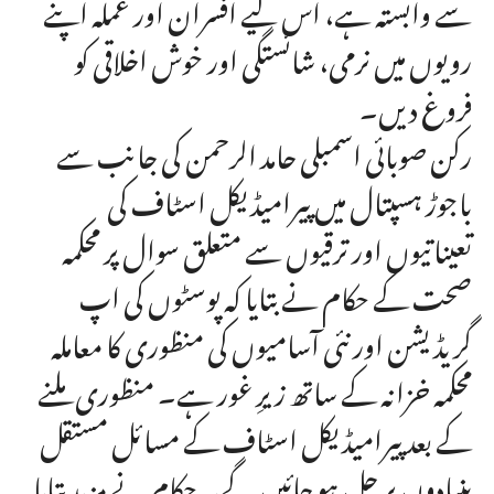
سے وابستہ ہے، اس لیے افسران اور عملہ اپنے
رویوں میں نرمی، شائستگی اور خوش اخلاقی کو
فروغ دیں۔
رکن صوبائی اسمبلی حامد الرحمن کی جانب سے
باجوڑ ہسپتال میں پیرامیڈیکل اسٹاف کی
تعیناتیوں اور ترقیوں سے متعلق سوال پر محکمہ
صحت کے حکام نے بتایا کہ پوسٹوں کی اپ
گریڈیشن اور نئی آسامیوں کی منظوری کا معاملہ
محکمہ خزانہ کے ساتھ زیرِ غور ہے۔ منظوری ملنے
کے بعد پیرامیڈیکل اسٹاف کے مسائل مستقل
بنیادوں پر حل ہو جائیں گے۔ حکام نے مزید بتایا