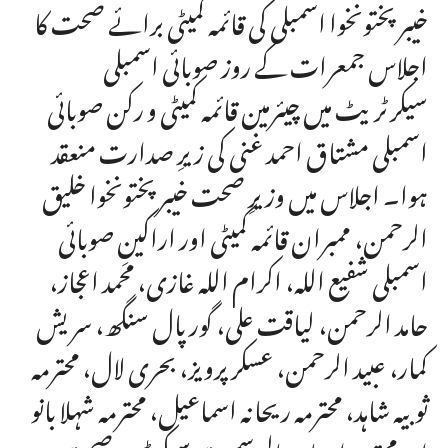
خیبر پختونخوا اسمبلی کی قائمہ کمیٹی برائے صحت کا
اجلاس جمعرات کے روز صوبائی اسمبلی
سیکرٹریٹ میں چیئرمین قائمہ کمیٹی و رکن صوبائی
اسمبلی مشتاق احمد غنی کی زیرِ صدارت منعقد
ہوا۔ اجلاس میں وزیرِ صحت خیبر پختونخوا خلیق
الرحمن، ممبران قائمہ کمیٹی اور اراکینِ صوبائی
اسمبلی شفیع اللہ، اکرام اللہ غازی، محمد اعجاز،
حامد الرحمن، لیاقت علی، گورپال سنگھ، سریش
کمار، عبید الرحمن، عسکر پرویز، بحری لال، محترمہ
ثوبیہ شاہد، محترمہ ریحانہ اسماعیل، محترمہ شہلا بانو