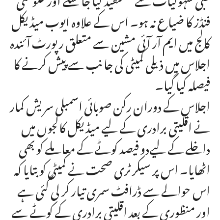
فنڈز کا ضیاع نہ ہو۔ اس کے علاوہ ایوب میڈیکل
کالج میں ایم آر آئی مشین سے متعلق رپورٹ آئندہ
اجلاس میں ذیلی کمیٹی کی جانب سے پیش کرنے کا
فیصلہ کیا گیا۔
اجلاس کے دوران رکن صوبائی اسمبلی سریش کمار
نے اقلیتی برادری کے لیے میڈیکل کالجوں میں
داخلے کے لیےدو فیصد کوٹے کے معاملے کو بھی
اٹھایا۔ اس پر سیکرٹری صحت نے کمیٹی کو بتایا کہ
اس حوالے سے ڈرافٹ سمری تیار کر لی گئی ہے
اور منظوری کے بعد اقلیتی برادری کے کوٹے سے